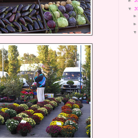
2
►
2
▼