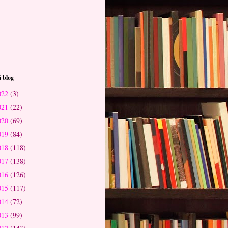
 blog
022
(3)
021
(22)
020
(69)
019
(84)
018
(118)
017
(138)
016
(126)
015
(117)
014
(72)
013
(99)