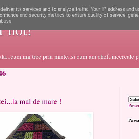
eliver its services and to analyze traffic. Your IP address and 
ormance and security metrics to ensure quality of service, gen
abuse.
or not!
dala...cum imi trec prin minte..si cum am chef..incercate 
46
ei...la mal de mare !
Powe
Persoa