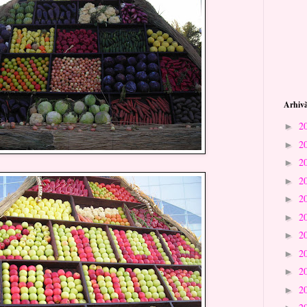
Arhivă
2
►
2
►
2
►
2
►
2
►
2
►
2
►
2
►
2
►
2
►