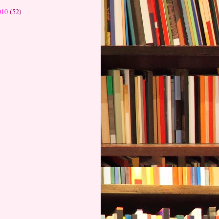
010
(52)