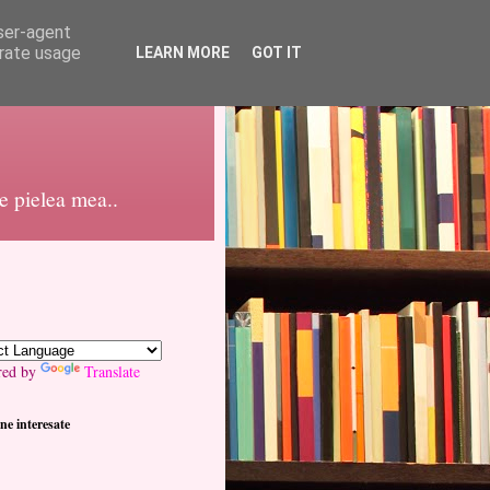
user-agent
erate usage
LEARN MORE
GOT IT
pe pielea mea..
red by
Translate
ne interesate