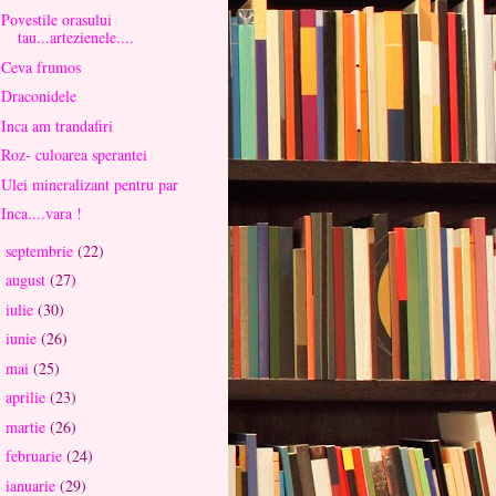
Povestile orasului
tau...artezienele....
Ceva frumos
Draconidele
Inca am trandafiri
Roz- culoarea sperantei
Ulei mineralizant pentru par
Inca....vara !
septembrie
(22)
►
august
(27)
►
iulie
(30)
►
iunie
(26)
►
mai
(25)
►
aprilie
(23)
►
martie
(26)
►
februarie
(24)
►
ianuarie
(29)
►