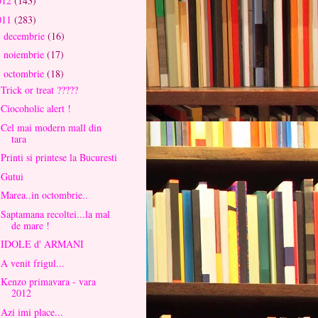
012
(143)
011
(283)
decembrie
(16)
►
noiembrie
(17)
►
octombrie
(18)
▼
Trick or treat ?????
Ciocoholic alert !
Cel mai modern mall din
tara
Printi si printese la Bucuresti
Gutui
Marea..in octombrie..
Saptamana recoltei...la mal
de mare !
IDOLE d' ARMANI
A venit frigul...
Kenzo primavara - vara
2012
Azi imi place...