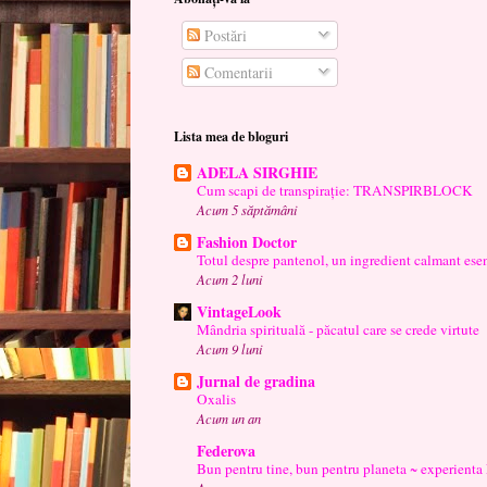
Postări
Comentarii
Lista mea de bloguri
ADELA SIRGHIE
Cum scapi de transpirație: TRANSPIRBLOCK
Acum 5 săptămâni
Fashion Doctor
Totul despre pantenol, un ingredient calmant esen
Acum 2 luni
VintageLook
Mândria spirituală - păcatul care se crede virtute
Acum 9 luni
Jurnal de gradina
Oxalis
Acum un an
Federova
Bun pentru tine, bun pentru planeta ~ experienta