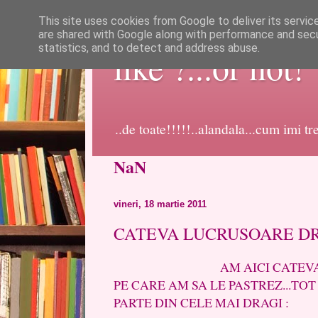
This site uses cookies from Google to deliver its servic
are shared with Google along with performance and secur
statistics, and to detect and address abuse.
like ?...or not!
..de toate!!!!!..alandala...cum imi t
NaN
vineri, 18 martie 2011
CATEVA LUCRUSOARE DRA
AM AICI CATEVA LUCR
PE CARE AM SA LE PASTREZ...TOT
PARTE DIN CELE MAI DRAGI :