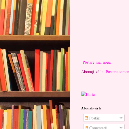
Postare mai nouă
Abonați-vă la:
Postare comen
Abonați-vă la
Postări
Comentarii