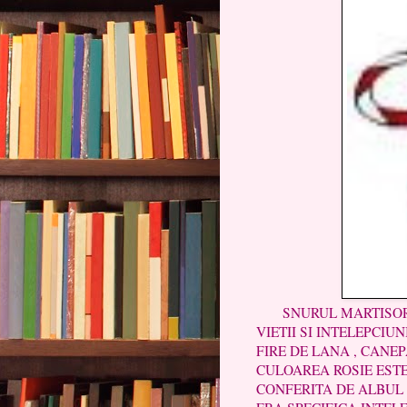
SNURUL MARTISORULU
VIETII SI INTELEPCIU
FIRE DE LANA , CANEP
CULOAREA ROSIE ESTE
CONFERITA DE ALBUL