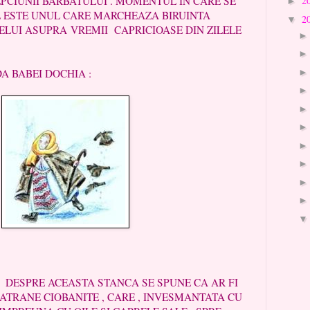
EPCIUNII BARBATULUI . MOMENTUL IN CARE SE
2
►
 ESTE UNUL CARE MARCHEAZA BIRUINTA
2
▼
RELUI ASUPRA VREMII CAPRICIOASE DIN ZILELE
I DOCHIA :
TA STANCA SE SPUNE CA AR FI
BATRANE CIOBANITE , CARE , INVESMANTATA CU