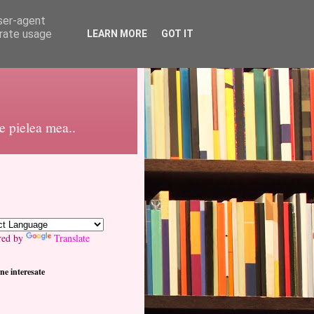
user-agent
erate usage
LEARN MORE
GOT IT
pe pielea mea..
red by
Translate
ne interesate