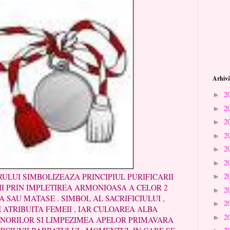
Arhivă
2
►
2
►
2
►
2
►
2
►
2
►
2
I SIMBOLIZEAZA PRINCIPIUL PURIFICARII
►
NII PRIN IMPLETIREA ARMONIOASA A CELOR 2
2
►
A SAU MATASE . SIMBOL AL SACRIFICIULUI ,
2
►
 ATRIBUITA FEMEII , IAR CULOAREA ALBA
2
►
 NORILOR SI LIMPEZIMEA APELOR PRIMAVARA