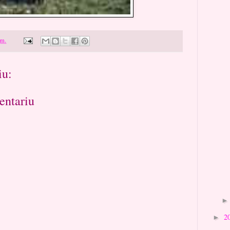
.m.
iu:
entariu
2
►