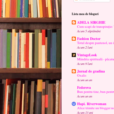
Lista mea de bloguri
ADELA SIRGHIE
Cum scapi de transpira
Acum 5 săptămâni
Fashion Doctor
Totul despre pantenol, un 
Acum 2 luni
VintageLook
Mândria spirituală - păcatu
Acum 9 luni
Jurnal de gradina
Oxalis
Acum un an
Federova
Bun pentru tine, bun pentr
Acum un an
Hapi. Riverwoman
Alice trimite un blogger no
Acum 13 ani