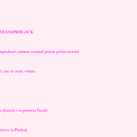
ție: TRANSPIRBLOCK
ingredient calmant esențial pentru pielea noastră
l care se crede virtute
u planeta ~ experienta Nestlé
rocos la Predeal.