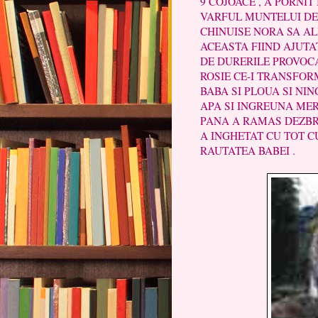
9 COJOACE , A PORNIT
VARFUL MUNTELUI DE
CHINUISE NORA SA AL
ACEASTA FIIND AJUTA
DE DURERILE PROVOCAT
ROSIE CE-I TRANSFOR
BABA SI PLOUA SI NI
APA SI INGREUNA MER
PANA A RAMAS DEZBRA
A INGHETAT CU TOT C
RAUTATEA BABEI .