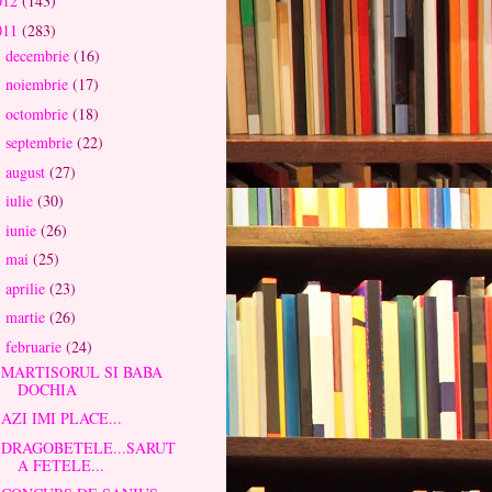
012
(143)
011
(283)
decembrie
(16)
►
noiembrie
(17)
►
octombrie
(18)
►
septembrie
(22)
►
august
(27)
►
iulie
(30)
►
iunie
(26)
►
mai
(25)
►
aprilie
(23)
►
martie
(26)
►
februarie
(24)
▼
MARTISORUL SI BABA
DOCHIA
AZI IMI PLACE...
DRAGOBETELE...SARUT
A FETELE...