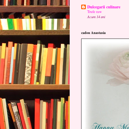
Dulcegarii culinare
Trufe raw
Acum 14 ani
cadou Anastasia