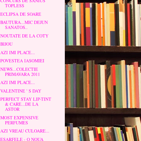
CONCURS DE SANIUS
TOPLESS
ECLIPSA DE SOARE
BAUTURA...MIC DEJUN
SANATOS..
NOUTATE DE LA COTY
BIJOU
AZI IMI PLACE...
POVESTEA IASOMIEI
NEWS...COLECTIE
PRIMAVARA 2011
AZI IMI PLACE...
VALENTINE ' S DAY
PERFECT STAY LIP-TINT
& CARE...DE LA
ASTOR
MOST EXPENSIVE
PERFUMES
AZI VREAU CULOARE...
ESARFELE - O NOUA