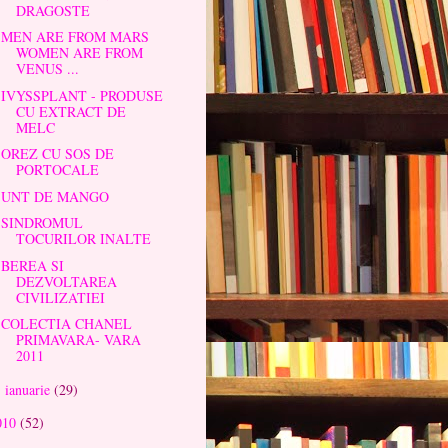
DRAGOSTE
MEN ARE FROM MARS
WOMEN ARE FROM
VENUS ...
IVYSSPLANT - PRODUSE
CU EXTRACT DE
MELC
OREZ CU SOS DE
PORTOCALE
UNT DE MANGO
SINDROMUL
TOCURILOR INALTE
BEREA SI
DEZVOLTAREA
CIVILIZATIEI
COLECTIA CHANEL
PRIMAVARA- VARA
2011
ianuarie
(29)
►
010
(52)