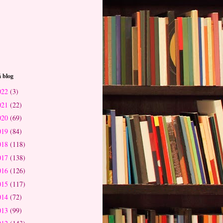
 blog
022
(3)
021
(22)
020
(69)
019
(84)
018
(118)
017
(138)
016
(126)
015
(117)
014
(72)
013
(99)