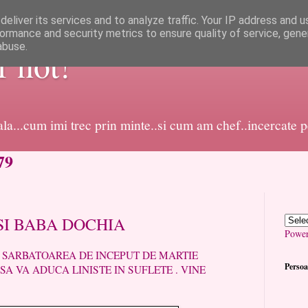
eliver its services and to analyze traffic. Your IP address and 
ormance and security metrics to ensure quality of service, gen
abuse.
or not!
dala...cum imi trec prin minte..si cum am chef..incercate 
79
SI BABA DOCHIA
Powe
 DE INCEPUT DE MARTIE
Persoa
SA VA ADUCA LINISTE IN SUFLETE . VINE