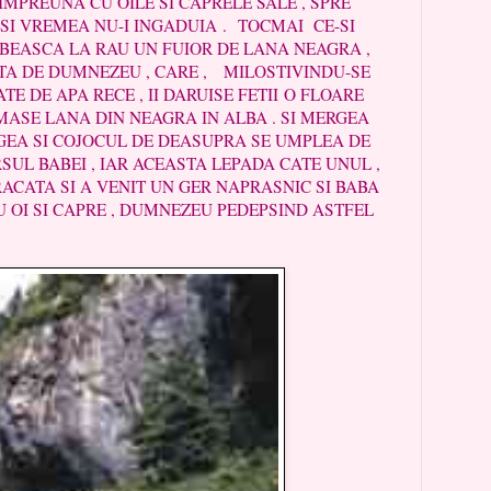
 IMPREUNA CU OILE SI CAPRELE SALE , SPRE
SI VREMEA NU-I INGADUIA . TOCMAI CE-SI
BEASCA LA RAU UN FUIOR DE LANA NEAGRA ,
TA DE DUMNEZEU , CARE , MILOSTIVINDU-SE
E DE APA RECE , II DARUISE FETII O FLOARE
MASE LANA DIN NEAGRA IN ALBA . SI MERGEA
NGEA SI COJOCUL DE DEASUPRA SE UMPLEA DE
SUL BABEI , IAR ACEASTA LEPADA CATE UNUL ,
CATA SI A VENIT UN GER NAPRASNIC SI BABA
U OI SI CAPRE , DUMNEZEU PEDEPSIND ASTFEL