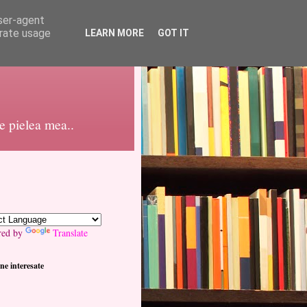
user-agent
erate usage
LEARN MORE
GOT IT
pe pielea mea..
red by
Translate
ne interesate