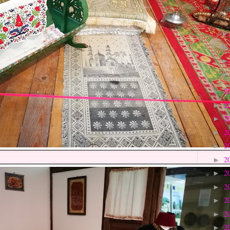
2
►
2
►
2
►
2
►
2
►
2
►
2
►
2
►
2
►
2
►
2
►