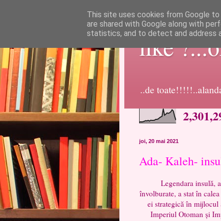
This site uses cookies from Google to d
are shared with Google along with perf
statistics, and to detect and address 
like ?...
..de toate!!!!!..alan
2,301,2
joi, 20 mai 2021
Ada- Kaleh- insu
Legendara insulă, ascun
învolburate, a stat în calea
ei strategică în mijlocul
Imperiul Otoman și Imp