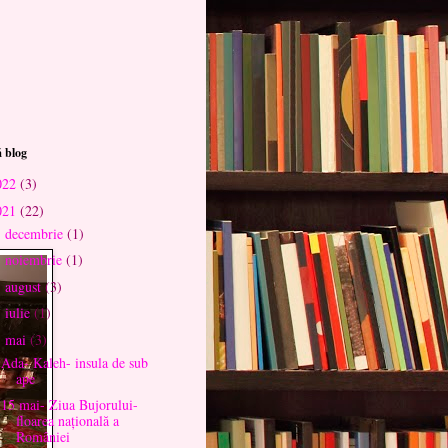
 blog
022
(3)
021
(22)
decembrie
(1)
►
noiembrie
(1)
►
august
(3)
►
iulie
(1)
►
mai
(3)
▼
Ada- Kaleh- insula de sub
ape
15 mai- Ziua Bujorului-
floarea națională a
României