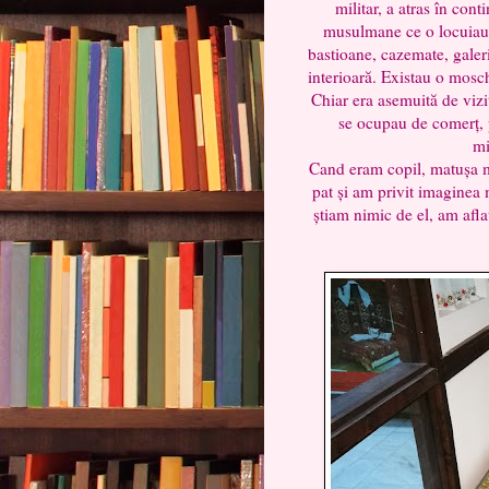
militar, a atras în cont
musulmane ce o locuiau. 
bastioane, cazemate, galer
interioară. Existau o mosch
Chiar era asemuită de vizi
se ocupau de comerț, p
mi
Cand eram copil, matușa m
pat și am privit imaginea 
știam nimic de el, am afla