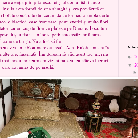
inuare atenția prin pitorescul ei și al comunitătii turco-
Insula avea formă de stea alungită și era prevăzută cu
ii boltite construite din cărămidă ce formau o amplă curte
ee, o biserică, case frumoase, pomi exotici și multe flori.
tatori cu un coș de flori ce plutește pe Dunăre. Locuitorii
escuit și turism. Un loc superb care astăzi ar fi atras
lioane de turiști. Nu a fost să fie!
ea avea un tablou mare cu insula Ada- Kaleh, am stat în
Arhivă
multe ore, fascinată. Îmi doream să văd acest loc, nici nu
2
►
t mai tarziu iar acum am vizitat muzeul cu câteva lucruri
2
▼
care au ramas de pe insulă.