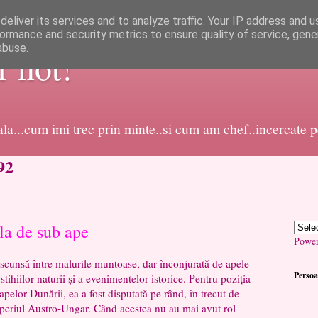
eliver its services and to analyze traffic. Your IP address and 
ormance and security metrics to ensure quality of service, gen
abuse.
or not!
dala...cum imi trec prin minte..si cum am chef..incercate 
92
la de sub ape
Powe
să între malurile muntoase, dar înconjurată de apele
Persoa
 stihiilor naturii și a evenimentelor istorice. Pentru poziția
 apelor Dunării, ea a fost disputată pe rând, în trecut de
eriul Austro-Ungar. Când acestea nu au mai avut rol