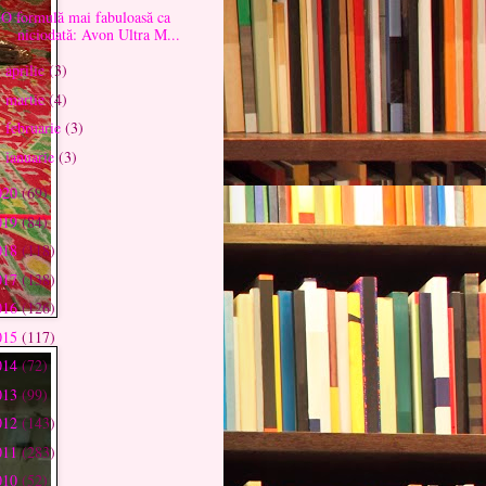
O formulă mai fabuloasă ca
niciodată: Avon Ultra M...
aprilie
(3)
►
martie
(4)
►
februarie
(3)
►
ianuarie
(3)
►
020
(69)
019
(84)
018
(118)
017
(138)
016
(126)
015
(117)
014
(72)
013
(99)
012
(143)
011
(283)
010
(52)