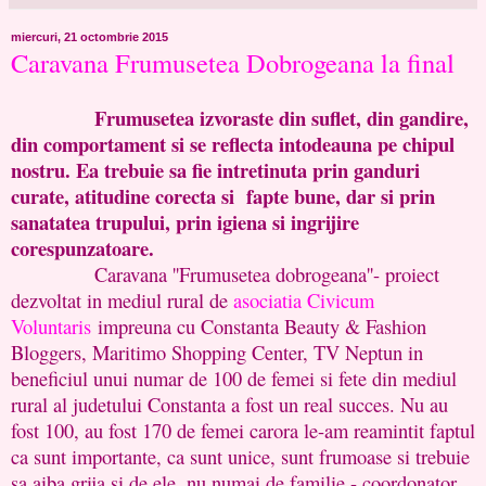
miercuri, 21 octombrie 2015
Caravana Frumusetea Dobrogeana la final
Frumusetea izvoraste din suflet, din gandire,
din comportament si se reflecta intodeauna pe chipul
nostru. Ea trebuie sa fie intretinuta prin ganduri
curate, atitudine corecta si fapte bune, dar si prin
sanatatea trupului, prin igiena si ingrijire
corespunzatoare.
Caravana ''Frumusetea dobrogeana''- proiect
dezvoltat in mediul rural de
asociatia Civicum
Voluntaris
impreuna cu Constanta Beauty & Fashion
Bloggers, Maritimo Shopping Center, TV Neptun in
beneficiul unui numar de 100 de femei si fete din mediul
rural al judetului Constanta a fost un real succes. Nu au
fost 100, au fost 170 de femei carora le-am reamintit faptul
ca sunt importante, ca sunt unice, sunt frumoase si trebuie
sa aiba grija si de ele, nu numai de familie.- coordonator