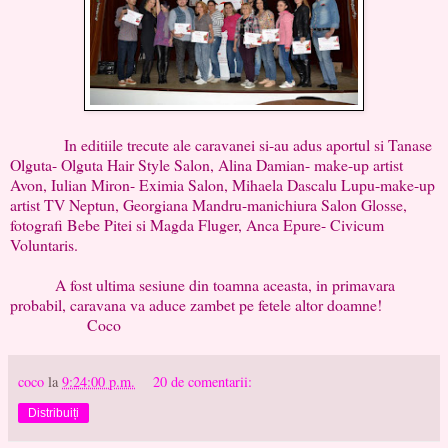
In editiile trecute ale caravanei si-au adus aportul si Tanase
Olguta- Olguta Hair Style Salon, Alina Damian- make-up artist
Avon, Iulian Miron- Eximia Salon, Mihaela Dascalu Lupu-make-up
artist TV Neptun, Georgiana Mandru-manichiura Salon Glosse,
fotografi Bebe Pitei si Magda Fluger, Anca Epure- Civicum
Voluntaris.
A fost ultima sesiune din toamna aceasta, in primavara
probabil, caravana va aduce zambet pe fetele altor doamne!
Coco
coco
la
9:24:00 p.m.
20 de comentarii:
Distribuiți