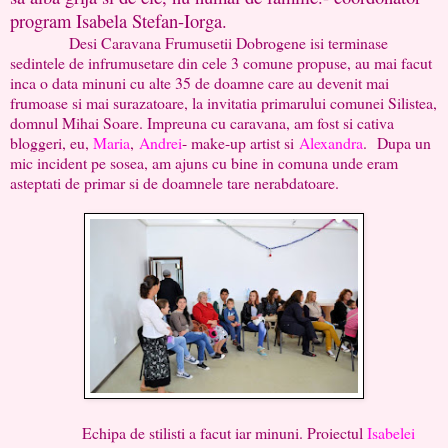
program Isabela Stefan-Iorga.
Desi Caravana Frumusetii Dobrogene isi terminase
sedintele de infrumusetare din cele 3 comune propuse, au mai facut
inca o data minuni cu alte 35 de doamne care au devenit mai
frumoase si mai surazatoare, la invitatia primarului comunei Silistea,
domnul Mihai Soare. Impreuna cu caravana, am fost si cativa
bloggeri, eu,
Maria
,
Andrei
- make-up artist si
Alexandra
. Dupa un
mic incident pe sosea, am ajuns cu bine in comuna unde eram
asteptati de primar si de doamnele tare nerabdatoare.
Echipa de stilisti a facut iar minuni. Proiectul
Isabelei