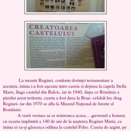
La moarte Reginei, conform dorinței testamentare a
acesteia, inima i-a fost așezata intro caseta si depusa la capela Stella
Maris, lînga castelul din Balcic, iar in 1940, dupa ce România a
pierdut acest teritoriu, caseta a fost dusa la Bran- celalalt loc drag
Reginei- iar din 1970 se afla la Muzeul Național de Istorie al
României.
A venit vremea sa se reintoarca acasa.....guvernul a hotarat,
cu ocazia implinirii a 140 de ani de la nașterea Reginei Maria, ca
inima ei sa-și găseasca odihna la castelul Peles. Caseta de argint, pe