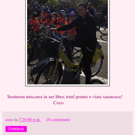
Sustinem miscarea in aer liber, totul pentru o viata sanatoasa!
Coco
coco
la
7:26:00 p.m.
18 comentarii:
Distribuiți