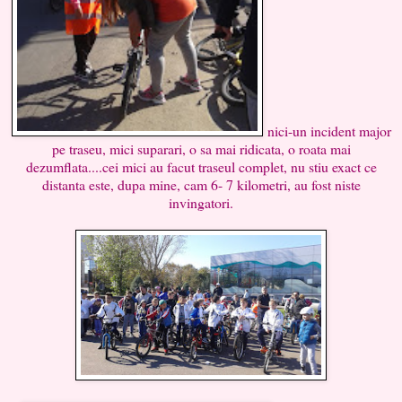
nici-un incident major
pe traseu, mici suparari, o sa mai ridicata, o roata mai
dezumflata....cei mici au facut traseul complet, nu stiu exact ce
distanta este, dupa mine, cam 6- 7 kilometri, au fost niste
invingatori.