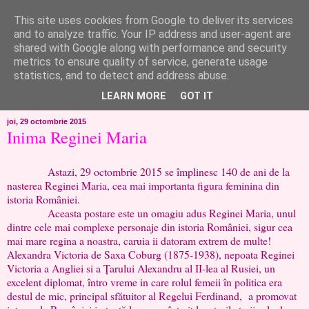
This site uses cookies from Google to deliver its services
like ?...or not!
and to analyze traffic. Your IP address and user-agent are
shared with Google along with performance and security
metrics to ensure quality of service, generate usage
..de toate!!!!!..alandala...cum imi trec prin minte..si cum am
statistics, and to detect and address abuse.
chef..incercate pe pielea mea..
LEARN MORE
GOT IT
joi, 29 octombrie 2015
Inima Reginei Maria
Astazi, 29 octombrie 2015 se împlinesc 140 de ani de la
nasterea Reginei Maria, cea mai importanta figura feminina din
istoria României.
Aceasta postare este un omagiu adus Reginei Maria, unul
dintre cele mai complexe personaje din istoria României, sigur cea
mai mare regina a noastra, caruia ii datoram extrem de multe!
Alexandra Victoria de Saxa Coburg (1875-1938), nepoata Reginei
Victoria a Angliei si a Țarului Alexandru al II-lea al Rusiei, un
excelent diplomat, întro vreme in care rolul femeii în politica era
destul de mic, principal sfătuitor al Regelui Ferdinand, a promovat