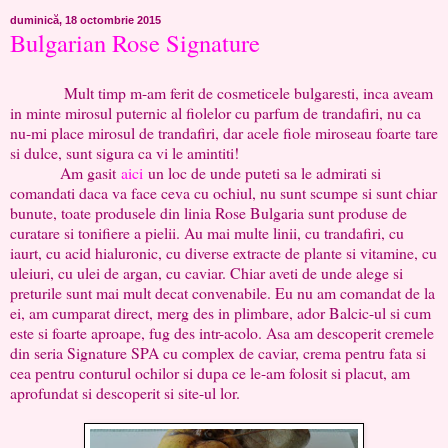
duminică, 18 octombrie 2015
Bulgarian Rose Signature
Mult timp m-am ferit de cosmeticele bulgaresti, inca aveam
in minte mirosul puternic al fiolelor cu parfum de trandafiri, nu ca
nu-mi place mirosul de trandafiri, dar acele fiole miroseau foarte tare
si dulce, sunt sigura ca vi le amintiti!
Am gasit
aici
un loc de unde puteti sa le admirati si
comandati daca va face ceva cu ochiul, nu sunt scumpe si sunt chiar
bunute, toate produsele din linia Rose Bulgaria sunt produse de
curatare si tonifiere a pielii. Au mai multe linii, cu trandafiri, cu
iaurt, cu acid hialuronic, cu diverse extracte de plante si vitamine, cu
uleiuri, cu ulei de argan, cu caviar. Chiar aveti de unde alege si
preturile sunt mai mult decat convenabile. Eu nu am comandat de la
ei, am cumparat direct, merg des in plimbare, ador Balcic-ul si cum
este si foarte aproape, fug des intr-acolo. Asa am descoperit cremele
din seria Signature SPA cu complex de caviar, crema pentru fata si
cea pentru conturul ochilor si dupa ce le-am folosit si placut, am
aprofundat si descoperit si site-ul lor.