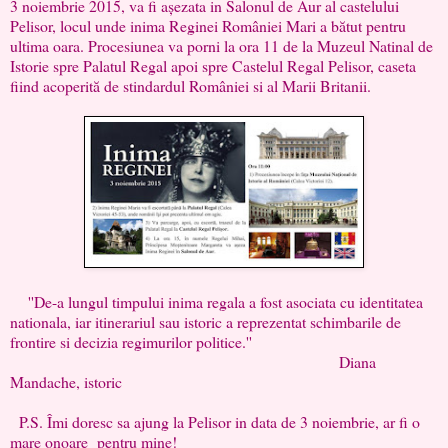
3 noiembrie 2015, va fi așezata in Salonul de Aur al castelului
Pelisor, locul unde inima Reginei României Mari a bătut pentru
ultima oara. Procesiunea va porni la ora 11 de la Muzeul Natinal de
Istorie spre Palatul Regal apoi spre Castelul Regal Pelisor, caseta
fiind acoperită de stindardul României si al Marii Britanii.
''De-a lungul timpului inima regala a fost asociata cu identitatea
nationala, iar itinerariul sau istoric a reprezentat schimbarile de
frontire si decizia regimurilor politice.''
Diana
Mandache, istoric
P.S. Îmi doresc sa ajung la Pelisor in data de 3 noiembrie, ar fi o
mare onoare pentru mine!