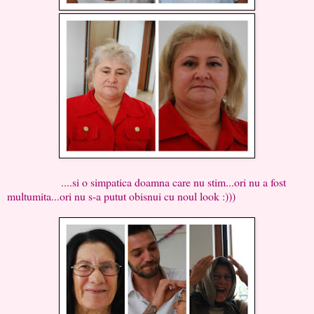
....si o simpatica doamna care nu stim...ori nu a fost
multumita...ori nu s-a putut obisnui cu noul look :)))