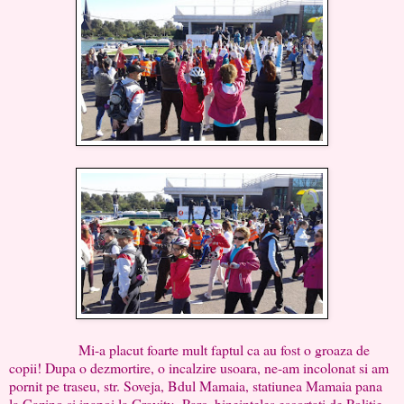
Mi-a placut foarte mult faptul ca au fost o groaza de
copii! Dupa o dezmortire, o incalzire usoara, ne-am incolonat si am
pornit pe traseu, str. Soveja, Bdul Mamaia, statiunea Mamaia pana
la Cazino si inapoi la Gravity- Parc, bineinteles escortati de Politie,