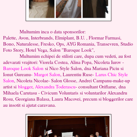
Multumim inca o data sponsorilor:
Palette, Avon, Interbrands, Elmiplant, B.U. , Flormar Farmasi,
Bono, Naturalesse, Fresko, Ops, AYG Romania, Transevren, Studio
Foto Story, Hotel Vega, Salon ''Baroque Look'',
Multumim echipei de stilisti care, dupa cum vedeti, au fost
adevarati vrajitori: Viorela Costea, Alina Popa, Nicoleta Iurov -
Baroque Look Salon
si Nico Style Salon, dna Mariana Piciu si
Ionut Gureanu-
Margot Salon
, Laurentiu Ruse-
Larus Chic Style
Salon
, Nicoleta Nicolae- Salon Glosse, Andrei Campanu-make-up
artist si
blogger
,
Alexandra Toderascu
- consultant Oriflame, dna
Mihaela Carutasu - Civicum Voluntaris si voluntarilor Alexandru
Rosu, Georgiana Balasa, Laura Macovei, precum si bloggerilor care
au insotit si ajutat caravana.