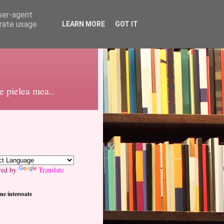
user-agent
erate usage
LEARN MORE
GOT IT
pe pielea mea..
red by
Translate
ne interesate