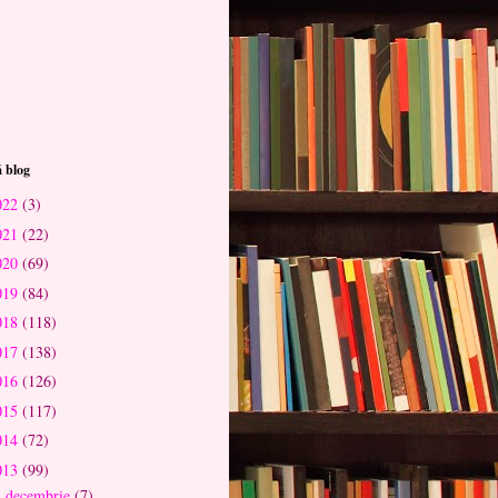
 blog
022
(3)
021
(22)
020
(69)
019
(84)
018
(118)
017
(138)
016
(126)
015
(117)
014
(72)
013
(99)
decembrie
(7)
▼