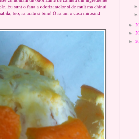
 ele. Eu sunt o fana a odorizantelor si de mult ma chinui
bila, bio, sa arate si bine! O sa am o casa mirosind
2
►
2
►
2
►