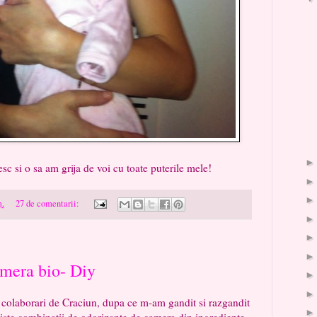
 grija de voi cu toate puterile mele!
m.
27 de comentarii:
amera bio- Diy
ari de Craciun, dupa ce m-am gandit si razgandit
niste combinatii de odorizante de camera din ingrediente