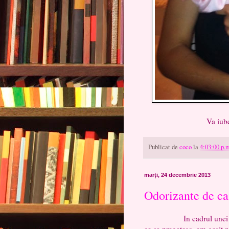
Va iubesc si o sa am
Publicat de
coco
la
4:03:00 p.
marți, 24 decembrie 2013
Odorizante de c
In cadrul unei colabor
ce sa pregatesc, am gasit 