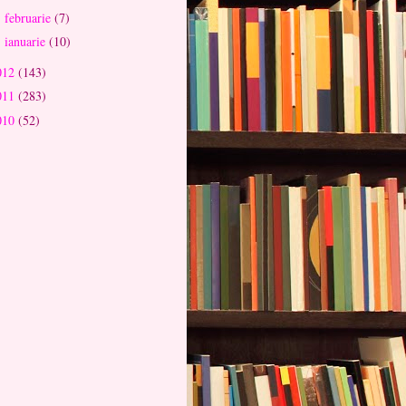
februarie
(7)
►
ianuarie
(10)
►
012
(143)
011
(283)
010
(52)