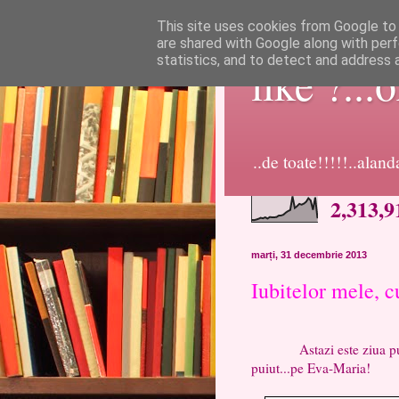
This site uses cookies from Google to d
are shared with Google along with perf
statistics, and to detect and address 
like ?...
..de toate!!!!!..alan
2,313,9
marți, 31 decembrie 2013
Iubitelor mele, c
Astazi este ziua puiulu
puiut...pe Eva-Maria!
La multi ani 