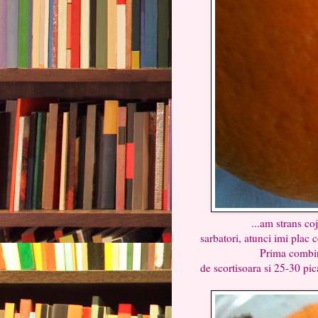
...am strans cojile de 
sarbatori, atunci imi plac c
Prima combinatie conti
de scortisoara si 25-30 pica