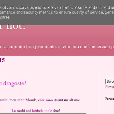
eliver its services and to analyze traffic. Your IP address and 
ormance and security metrics to ensure quality of service, gen
abuse.
or not!
dala...cum imi trec prin minte..si cum am chef..incercate 
15
u dragoste!
Powe
Persoa
i meu iubit Monik, care mi-a daruit un alt mic
iubitele mele fete!