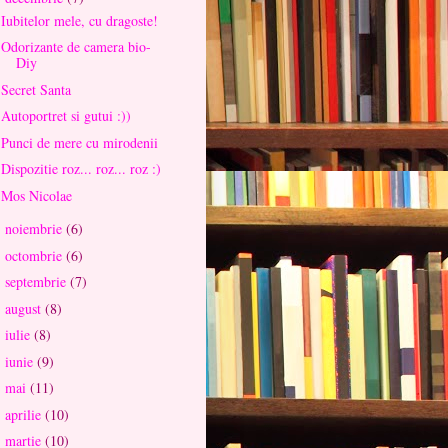
Iubitelor mele, cu dragoste!
Odorizante de camera bio-
Diy
Secret Santa
Autoportret si gutui :))
Punci de mere cu mirodenii
Dispozitie roz... roz... roz :)
Mos Nicolae
noiembrie
(6)
►
octombrie
(6)
►
septembrie
(7)
►
august
(8)
►
iulie
(8)
►
iunie
(9)
►
mai
(11)
►
aprilie
(10)
►
martie
(10)
►