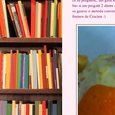
bio si am pregatit 2 dintre
sa gasesc o metoda convena
frumos de Craciun :)