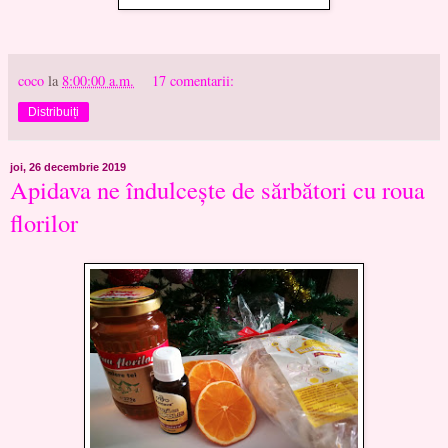
coco
la
8:00:00 a.m.
17 comentarii:
Distribuiți
joi, 26 decembrie 2019
Apidava ne îndulcește de sărbători cu roua
florilor