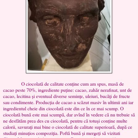
O ciocolată de calitate conține cum am spus, masă de
cacao peste 70%, ingrediente puține: cacao, zahăr nerafinat, unt de
cacao, lecitina și eventual diverse semințe, uleiuri, bucăți de fructe
sau condimente. Producția de cacao a scăzut masiv în ultimii ani iar
ingredientul cheie din ciocolată este din ce în ce mai scump. O
ciocolată bună este mai scumpă, dar avînd în vedere că nu trebuie să
ne desfătăm prea des cu ciocolată, pentru că totuși conține multe
calorii, savurați mai bine o ciocolată de calitate superioară, după ce
studiați minuțios compoziția. Poftă bună și mergeți să vizitati