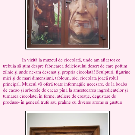
In vizită la muzeul de ciocolată, unde am aflat tot ce
trebuia să știm despre fabricarea deliciosului desert de care poftim
zilnic și unde ne-am desenat și propria ciocolată! Sculpturi, figurine
mici și de mari dimensiuni, tablouri, aici ciocolata joacă rolul
principal. Muzeul vă oferă toate informațiile necesare, de la boaba
de cacao și arborele de cacao pînă la amestecarea ingredientelor și
turnarea ciocolatei în forme, ateliere de creație, degustare de
produse- în general trufe sau praline cu diverse arome și gusturi.