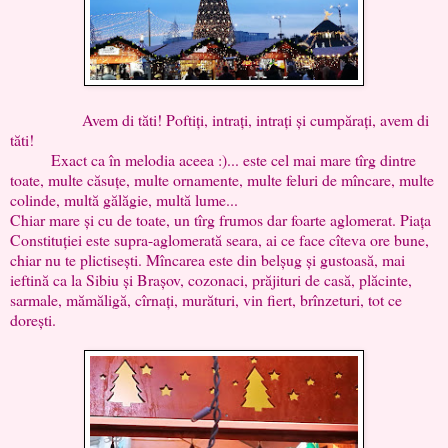
Avem di tăti! Poftiți, intrați, intrați și cumpărați, avem di
tăti!
Exact ca în melodia aceea :)... este cel mai mare tîrg dintre
toate, multe căsuțe, multe ornamente, multe feluri de mîncare, multe
colinde, multă gălăgie, multă lume...
Chiar mare și cu de toate, un tîrg frumos dar foarte aglomerat. Piața
Constituției este supra-aglomerată seara, ai ce face cîteva ore bune,
chiar nu te plictisești. Mîncarea este din belșug și gustoasă, mai
ieftină ca la Sibiu și Brașov, cozonaci, prăjituri de casă, plăcinte,
sarmale, mămăligă, cîrnați, murături, vin fiert, brînzeturi, tot ce
dorești.