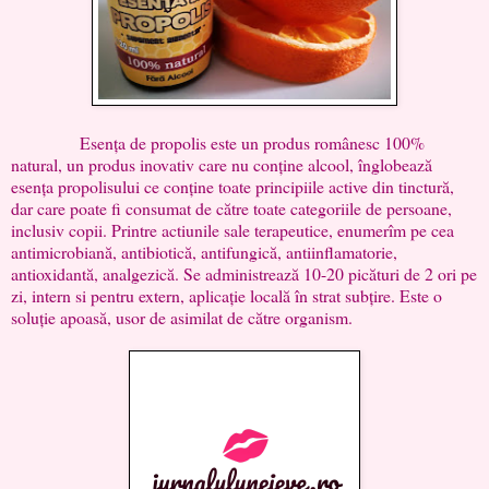
Esența de propolis este un produs românesc 100%
natural, un produs inovativ care nu conține alcool, înglobează
esența propolisului ce conține toate principiile active din tinctură,
dar care poate fi consumat de către toate categoriile de persoane,
inclusiv copii. Printre actiunile sale terapeutice, enumerîm pe cea
antimicrobiană, antibiotică, antifungică, antiinflamatorie,
antioxidantă, analgezică. Se administrează 10-20 picături de 2 ori pe
zi, intern si pentru extern, aplicație locală în strat subțire. Este o
soluție apoasă, usor de asimilat de către organism.