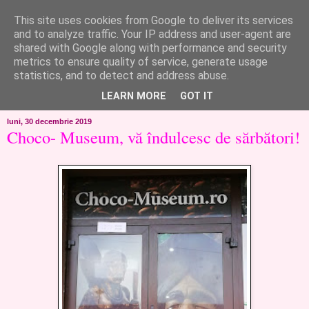
This site uses cookies from Google to deliver its services
like ?...or not!
and to analyze traffic. Your IP address and user-agent are
shared with Google along with performance and security
metrics to ensure quality of service, generate usage
..de toate!!!!!..alandala...cum imi trec prin minte..si cum am
statistics, and to detect and address abuse.
chef..incercate pe pielea mea..
LEARN MORE
GOT IT
luni, 30 decembrie 2019
Choco- Museum, vă îndulcesc de sărbători!