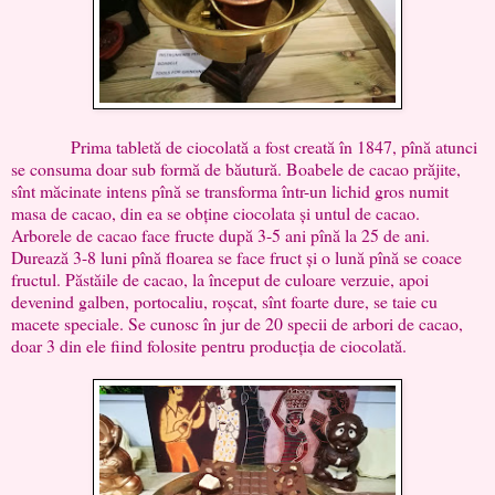
Prima tabletă de ciocolată a fost creată în 1847, pînă atunci
se consuma doar sub formă de băutură. Boabele de cacao prăjite,
sînt măcinate intens pînă se transforma într-un lichid gros numit
masa de cacao, din ea se obține ciocolata și untul de cacao.
Arborele de cacao face fructe după 3-5 ani pînă la 25 de ani.
Durează 3-8 luni pînă floarea se face fruct și o lună pînă se coace
fructul. Păstăile de cacao, la început de culoare verzuie, apoi
devenind galben, portocaliu, roșcat, sînt foarte dure, se taie cu
macete speciale. Se cunosc în jur de 20 specii de arbori de cacao,
doar 3 din ele fiind folosite pentru producția de ciocolată.