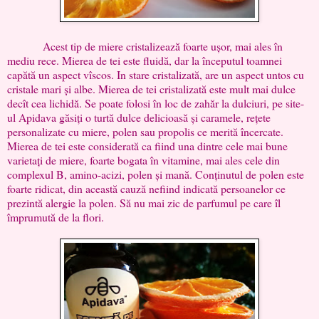
Acest tip de miere cristalizează foarte ușor, mai ales în
mediu rece. Mierea de tei este fluidă, dar la începutul toamnei
capătă un aspect vîscos. In stare cristalizată, are un aspect untos cu
cristale mari și albe. Mierea de tei cristalizată este mult mai dulce
decît cea lichidă. Se poate folosi în loc de zahăr la dulciuri, pe site-
ul Apidava găsiți o turtă dulce delicioasă și caramele, rețete
personalizate cu miere, polen sau propolis ce merită încercate.
Mierea de tei este considerată ca fiind una dintre cele mai bune
varietați de miere, foarte bogata în vitamine, mai ales cele din
complexul B, amino-acizi, polen și mană. Conținutul de polen este
foarte ridicat, din această cauză nefiind indicată persoanelor ce
prezintă alergie la polen. Să nu mai zic de parfumul pe care îl
împrumută de la flori.