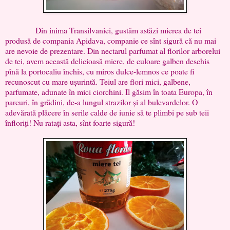
Din inima Transilvaniei, gustăm astăzi mierea de tei
produsă de compania Apidava, companie ce sînt sigură că nu mai
are nevoie de prezentare. Din nectarul parfumat al florilor arborelui
de tei, avem această delicioasă miere, de culoare galben deschis
pînă la portocaliu închis, cu miros dulce-lemnos ce poate fi
recunoscut cu mare ușurintă. Teiul are flori mici, galbene,
parfumate, adunate în mici ciorchini. Il găsim în toata Europa, în
parcuri, în grădini, de-a lungul strazilor și al bulevardelor. O
adevărată plăcere în serile calde de iunie să te plimbi pe sub teii
înfloriți! Nu ratați asta, sînt foarte sigură!