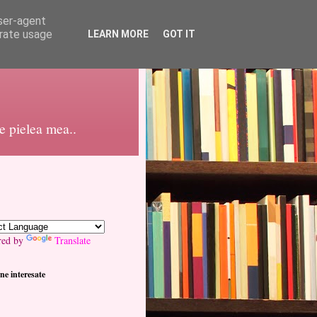
user-agent
erate usage
LEARN MORE
GOT IT
pe pielea mea..
red by
Translate
ne interesate