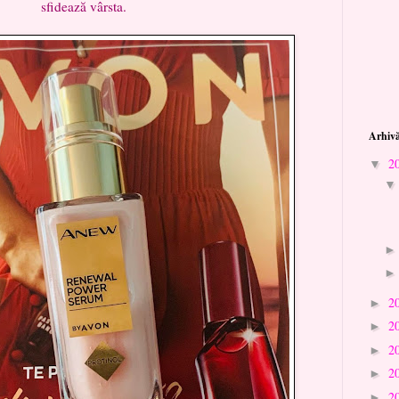
sfidează vârsta.
Arhivă
2
▼
2
►
2
►
2
►
2
►
2
►