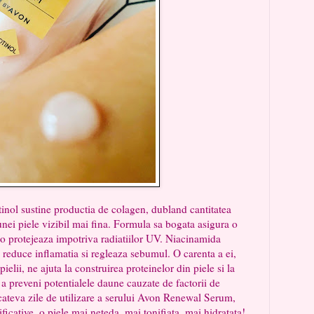
stine productia de colagen, dubland cantitatea
 unei piele vizibil mai fina. Formula sa bogata asigura o
i o protejeaza impotriva radiatiilor UV. Niacinamida
 reduce inflamatia si regleaza sebumul. O carenta a ei,
pielii, ne ajuta la construirea proteinelor din piele si la
 a preveni potentialele daune cauzate de factorii de
cateva zile de utilizare a serului Avon Renewal Serum,
ficative, o piele mai neteda, mai tonifiata, mai hidratata!