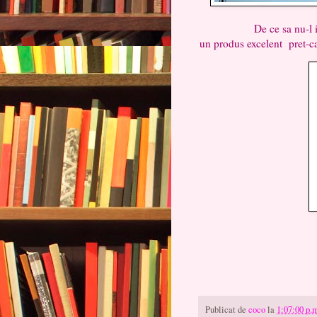
De ce sa nu-l incerci si
un produs excelent pret-ca
Publicat de
coco
la
1:07:00 p.