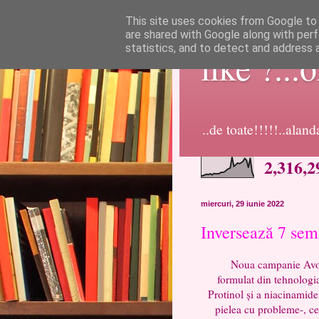
This site uses cookies from Google to d
are shared with Google along with perf
statistics, and to detect and address 
like ?...
..de toate!!!!!..alan
2,316,2
miercuri, 29 iunie 2022
Inversează 7 semn
Noua campanie Avon n
formulat din tehnologia
Protinol și a niacinamide
pielea cu probleme-, ce