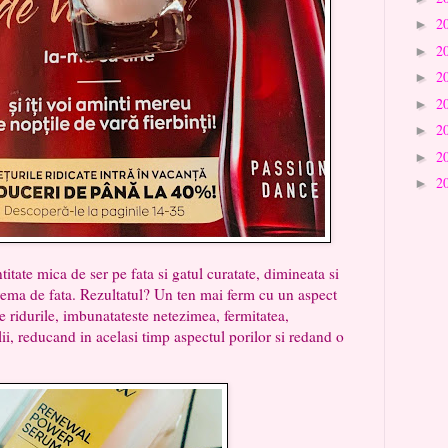
2
►
2
►
2
►
2
►
2
►
2
►
2
►
 mica de ser pe fata si gatul curatate, dimineata si
crema de fata. Rezultatul? Un ten mai ferm cu un aspect
e ridurile, imbunatateste netezimea, fermitatea,
elii, reducand in acelasi timp aspectul porilor si redand o