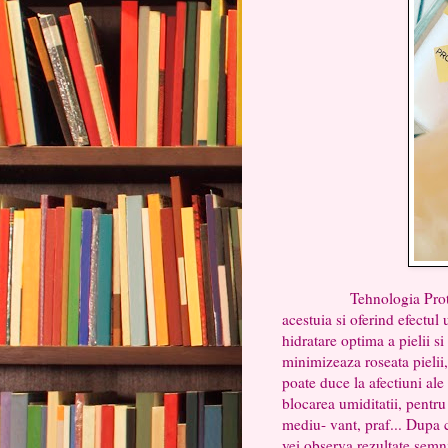
Tehnologia Protinol su
acestuia si oferind efectul
hidratare optima a pielii s
minimizeaza roseata pielii,
poate duce la afectiuni ale 
blocarea umiditatii, pentru
mediu- vant, praf... Dupa 
vei observa rezultate semni