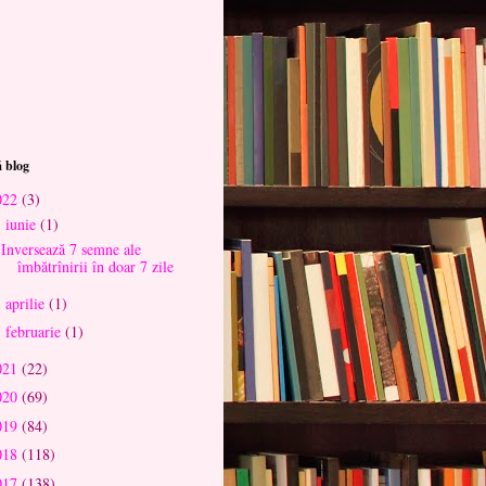
 blog
022
(3)
iunie
(1)
▼
Inversează 7 semne ale
îmbătrînirii în doar 7 zile
aprilie
(1)
►
februarie
(1)
►
021
(22)
020
(69)
019
(84)
018
(118)
017
(138)