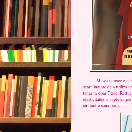
Maseaza usor o cantitate
seara inainte de a utiliza 
tanar in doar 7 zile. Reduc
elasticitatea si supletea pi
stralucire sanatoasa.