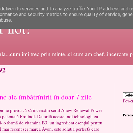
eliver its services and to analyze traffic. Your IP address and 
ormance and security metrics to ensure quality of service, gen
abuse.
or not!
dala...cum imi trec prin minte..si cum am chef..incercate 
92
e ale îmbătrînirii în doar 7 zile
Powe
e provoacă să încercăm serul Anew Renewal Power
Persoa
 patentată Protinol. Datorită acestei noi tehnologii cu
i- o formă de vitamina B3, un ingredient esențial pentru
l mai recent ser marca Avon, este soluția perfectă care