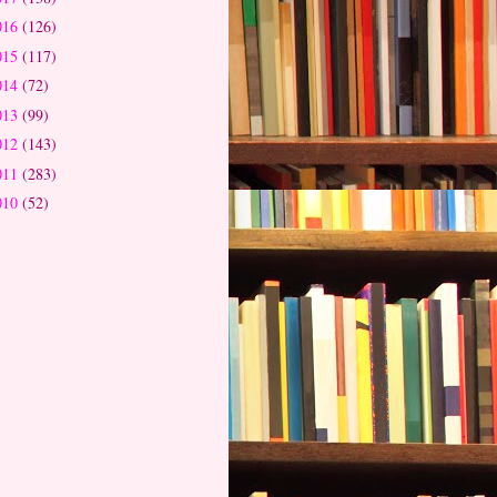
016
(126)
015
(117)
014
(72)
013
(99)
012
(143)
011
(283)
010
(52)