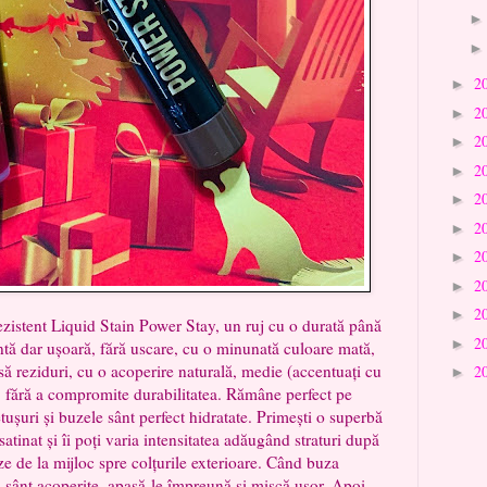
2
►
2
►
2
►
2
►
2
►
2
►
2
►
2
►
2
►
nt Liquid Stain Power Stay, un ruj cu o durată până
2
►
entă dar ușoară, fără uscare, cu o minunată culoare mată,
să reziduri, cu o acoperire naturală, medie (accentuați cu
2
►
ct, fără a compromite durabilitatea. Rămâne perfect pe
tușuri și buzele sânt perfect hidratate. Primești o superbă
atinat și îi poți varia intensitatea adăugând straturi după
ze de la mijloc spre colțurile exterioare. Când buza
ă sânt acoperite, apasă-le împreună și mișcă ușor. Apoi,