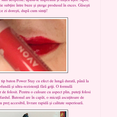
ie subțire între buze și șterge produsul în exces. Găsești
ce zi dorești, după cum simți!
aton Power Stay cu efect de lungă durată, până la
ofundă și ultra-rezistență fără griji. O formulă
 de folosit. Pentru o culoare cu aspect plin, puteți folosi
fardul. Batonul are în capăt, o micuță ascuțitoare de
preț accesibil, livrare rapidă și calitate superioară.