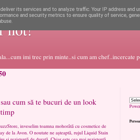
eliver its services and to analyze traffic. Your IP address and 
ormance and security metrics to ensure quality of service, gen
abuse.
or not!
dala...cum imi trec prin minte..si cum am chef..incercate 
50
sau cum să te bucuri de un look
Powe
 timp
Persoa
tore, inveselim toamna mohorâtă cu cosmetice de
ay de la Avon. O noutate ne așteaptă, rujul Liquid Stain
e și rezistență de durată. Chiar este cea mai rezistentă