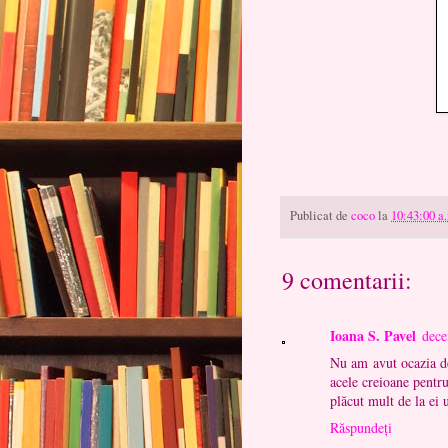
Publicat de
coco
la
10:43:00 a
9 comentarii:
Ioana S. Pavel
dece
Nu am avut ocazia de
acele creioane pentru
plăcut mult de la ei 
Răspundeți