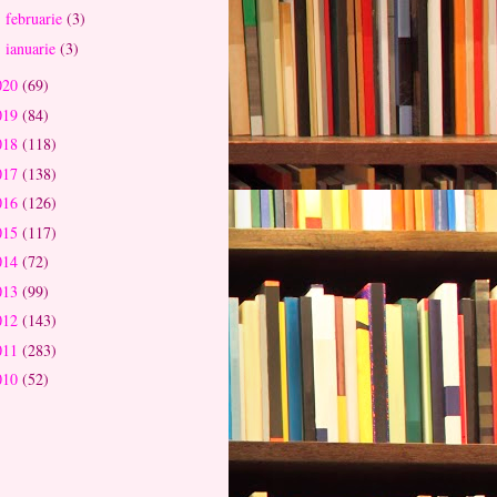
februarie
(3)
►
ianuarie
(3)
►
020
(69)
019
(84)
018
(118)
017
(138)
016
(126)
015
(117)
014
(72)
013
(99)
012
(143)
011
(283)
010
(52)