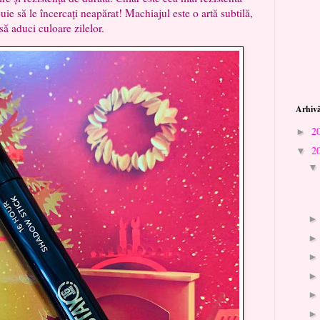
e să le încercați neapărat! Machiajul este o artă subtilă,
să aduci culoare zilelor.
Arhivă
2
►
2
▼