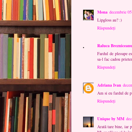
Mona
decembrie 05
Lipgloss au? :)
Răspundeți
Raluca Breznicean
Fardul de pleoape es
sa-l fac cadou priete
Răspundeți
Adriana Ivan
dece
Am si eu fardul de p
Răspundeți
Unique by MM
dec
Arată tare bine, iar 