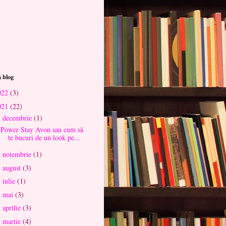
 blog
022
(3)
021
(22)
decembrie
(1)
▼
Power Stay Avon sau cum să
te bucuri de un look pe...
noiembrie
(1)
►
august
(3)
►
iulie
(1)
►
mai
(3)
►
aprilie
(3)
►
martie
(4)
►