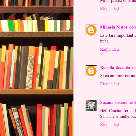
Mi-ar plăcea să le înc
Răspundeți
Mihaela Nistor
dec
Este tare important 
bune.
Răspundeți
Rokolla
decembrie 
Si eu am incercat ace
Răspundeți
Suzana
decembrie 
Hei! Craciun fericit 
Sanatate si multe buc
Răspundeți