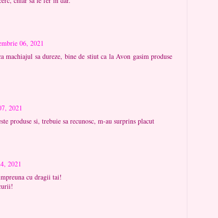
erc, chiar să le fer în dar.
embrie 06, 2021
ca machiajul sa dureze, bine de stiut ca la Avon gasim produse
07, 2021
ste produse si, trebuie sa recunosc, m-au surprins placut
24, 2021
impreuna cu dragii tai!
urii!