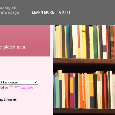
user-agent
erate usage
LEARN MORE
GOT IT
pe pielea mea..
red by
Translate
ne interesate