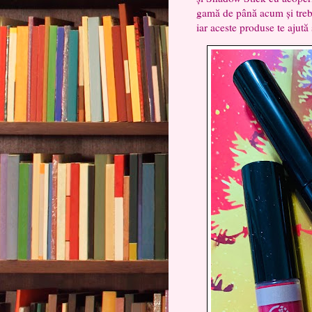
gamă de până acum și trebui
iar aceste produse te ajută 