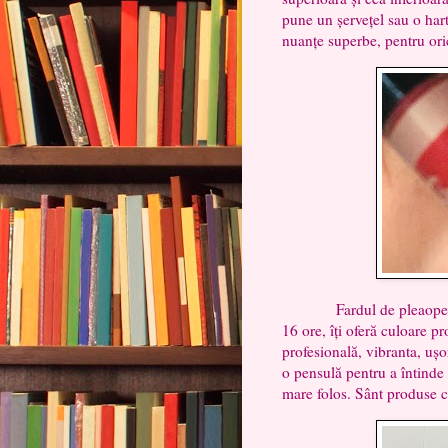
pune un șervețel sau o hart
nuanțe superbe, pentru ori
Fardul de pleaope tip b
16 ore, îți oferă culoare pr
profesională, vibranta, ușor
o pensulă pentru a întinde 
mare folos. Sânt produse cu 