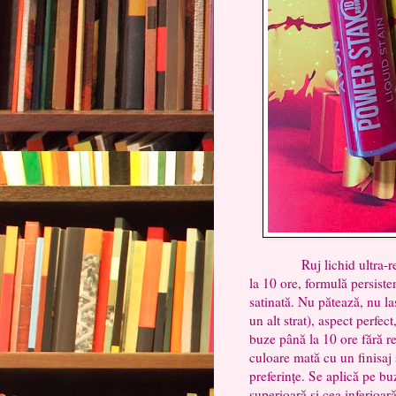
Ruj lichid ultra-reziste
la 10 ore, formulă persist
satinată. Nu pătează, nu la
un alt strat), aspect perfe
buze până la 10 ore fără re
culoare mată cu un finisaj s
preferințe. Se aplică pe bu
superioară și cea inferioar