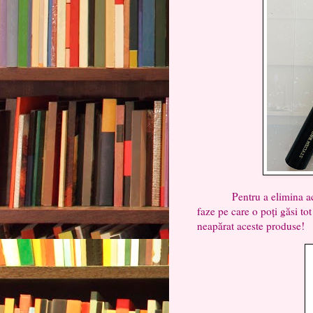
Pentru a elimina acest m
faze pe care o poți găsi to
neapărat aceste produse!