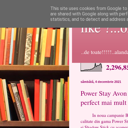
This site uses cookies from Google to d
are shared with Google along with perf
statistics, and to detect and address 
like ?...
..de toate!!!!!..alan
2,296,8
sâmbătă, 4 decembrie 2021
Power Stay Avon 
perfect mai mult
In noua campanie BuzzS
calitate din gama Power St
și Shadow Stick cu acoperir