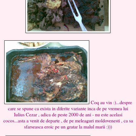
Coq au vin :)...despre
care se spune ca exista in diferite variante inca de pe vremea lui
Iulius Cezar , adica de peste 2000 de ani - nu este acelasi
cocos...asta a venit de departe , de pe meleaguri moldovenesti , ca sa
sfarseasca eroic pe un gratar la malul marii :)))