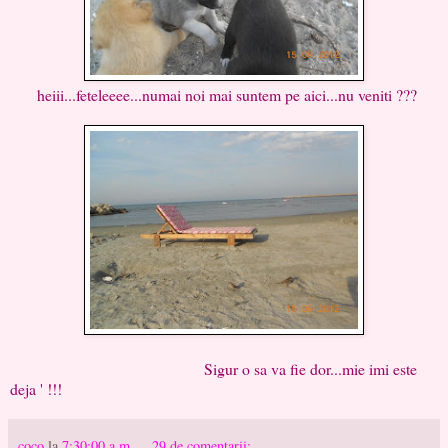
heiii...feteleeee...numai noi mai suntem pe aici...nu veniti ???
Sigur o sa va fie dor...mie imi este
deja ' !!!
coco
la
7:30:00 a.m.
29 de comentarii: