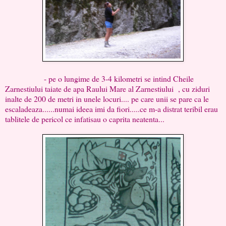
- pe o lungime de 3-4 kilometri se intind Cheile
Zarnestiului taiate de apa Raului Mare al Zarnestiului , cu ziduri
inalte de 200 de metri in unele locuri.... pe care unii se pare ca le
escaladeaza......numai ideea imi da fiori.....ce m-a distrat teribil erau
tablitele de pericol ce infatisau o caprita neatenta...