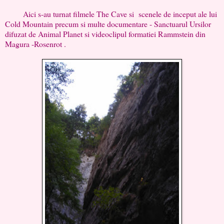
Aici s-au turnat filmele The Cave si scenele de inceput ale lui
Cold Mountain precum si multe documentare - Sanctuarul Ursilor
difuzat de Animal Planet si videoclipul formatiei Rammstein din
Magura -Rosenrot .