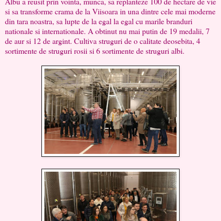
Albu a reusit prin vointa, munca, sa replanteze 100 de hectare de vie
si sa transforme crama de la Viisoara in una dintre cele mai moderne
din tara noastra, sa lupte de la egal la egal cu marile branduri
nationale si internationale. A obtinut nu mai putin de 19 medalii, 7
de aur si 12 de argint. Cultiva struguri de o calitate deosebita, 4
sortimente de struguri rosii si 6 sortimente de struguri albi.