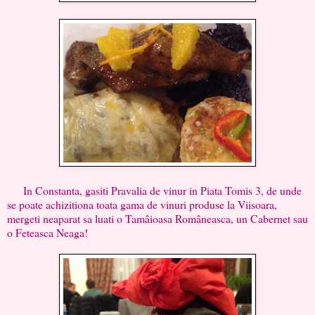
In Constanta, gasiti Pravalia de vinur in Piata Tomis 3, de unde
se poate achizitiona toata gama de vinuri produse la Viisoara,
mergeti neaparat sa luati o Tamâioasa Româneasca, un Cabernet sau
o Feteasca Neaga!