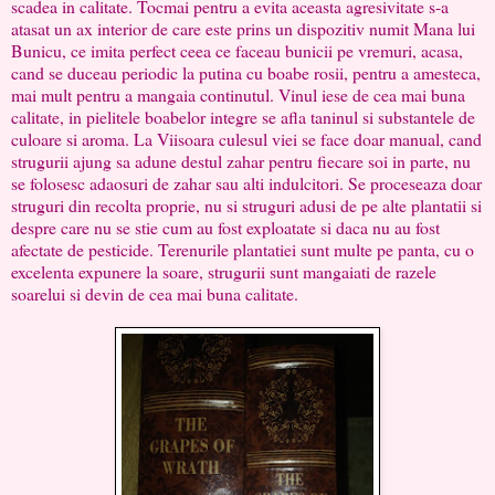
scadea in calitate. Tocmai pentru a evita aceasta agresivitate s-a
atasat un ax interior de care este prins un dispozitiv numit Mana lui
Bunicu, ce imita perfect ceea ce faceau bunicii pe vremuri, acasa,
cand se duceau periodic la putina cu boabe rosii, pentru a amesteca,
mai mult pentru a mangaia continutul. Vinul iese de cea mai buna
calitate, in pielitele boabelor integre se afla taninul si substantele de
culoare si aroma. La Viisoara culesul viei se face doar manual, cand
strugurii ajung sa adune destul zahar pentru fiecare soi in parte, nu
se folosesc adaosuri de zahar sau alti indulcitori. Se proceseaza doar
struguri din recolta proprie, nu si struguri adusi de pe alte plantatii si
despre care nu se stie cum au fost exploatate si daca nu au fost
afectate de pesticide. Terenurile plantatiei sunt multe pe panta, cu o
excelenta expunere la soare, strugurii sunt mangaiati de razele
soarelui si devin de cea mai buna calitate.