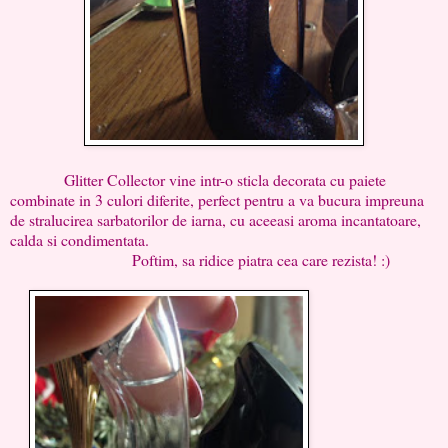
Glitter Collector vine intr-o sticla decorata cu paiete
combinate in 3 culori diferite, perfect pentru a va bucura impreuna
de stralucirea sarbatorilor de iarna, cu aceeasi aroma incantatoare,
calda si condimentata.
Poftim, sa ridice piatra cea care rezista! :)