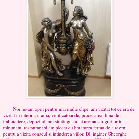
Noi ne-am oprit pentru mai multe clipe, am vizitat tot ce era de
vizitat in interior, crama, vinificatoarele, procesarea, linia de
imbuteliere, depozitul, am simtit gustul si aroma strugurilor in
minunatul restaurant si am plecat cu hotararea ferma de a reveni
pentru a vizita conacul si intinderea viilor. Dl. inginer Gheorghe