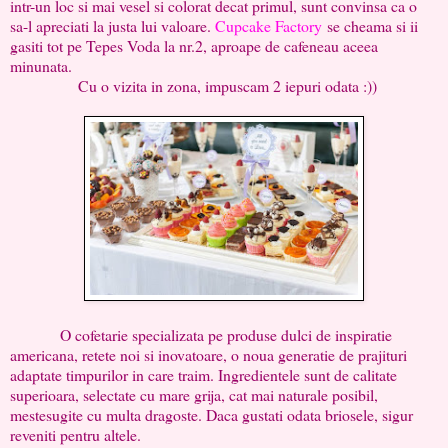
intr-un loc si mai vesel si colorat decat primul, sunt convinsa ca o
sa-l apreciati la justa lui valoare.
Cupcake Factory
se cheama si ii
gasiti tot pe Tepes Voda la nr.2, aproape de cafeneau aceea
minunata.
Cu o vizita in zona, impuscam 2 iepuri odata :))
O cofetarie specializata pe produse dulci de inspiratie
americana, retete noi si inovatoare, o noua generatie de prajituri
adaptate timpurilor in care traim. Ingredientele sunt de calitate
superioara, selectate cu mare grija, cat mai naturale posibil,
mestesugite cu multa dragoste. Daca gustati odata briosele, sigur
reveniti pentru altele.