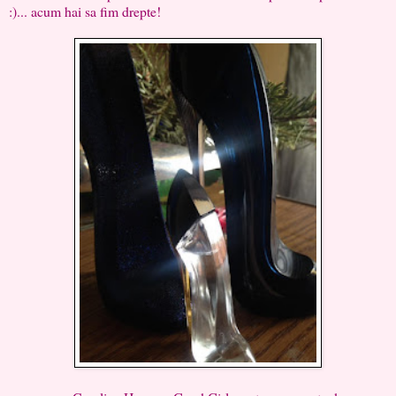
:)... acum hai sa fim drepte!