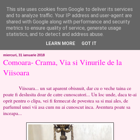
This site uses cookies from Google to deliver its services
like ?...or not!
and to analyze traffic. Your IP address and user-agent are
shared with Google along with performance and security
metrics to ensure quality of service, generate usage
..de toate!!!!!..alandala...cum imi trec prin minte..si cum am
statistics, and to detect and address abuse.
chef..incercate pe pielea mea..
LEARN MORE
GOT IT
miercuri, 31 ianuarie 2018
Comoara- Crama, Via si Vinurile de la
Viisoara
Viisoara... un sat aparent obisnuit, dar cu o veche taina ce
poate fi deslusita doar de catre cunoscatori... Un loc unde, daca te-ai
oprit pentru o clipa, vei fi fermecat de povestea sa si mai ales, de
parfumul unei vii asa cum nu ai cunoscut inca. Aventura poate sa
inceapa...