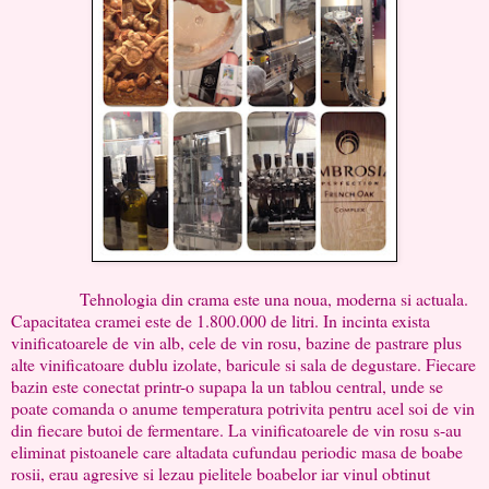
Tehnologia din crama este una noua, moderna si actuala.
Capacitatea cramei este de 1.800.000 de litri. In incinta exista
vinificatoarele de vin alb, cele de vin rosu, bazine de pastrare plus
alte vinificatoare dublu izolate, baricule si sala de degustare. Fiecare
bazin este conectat printr-o supapa la un tablou central, unde se
poate comanda o anume temperatura potrivita pentru acel soi de vin
din fiecare butoi de fermentare. La vinificatoarele de vin rosu s-au
eliminat pistoanele care altadata cufundau periodic masa de boabe
rosii, erau agresive si lezau pielitele boabelor iar vinul obtinut