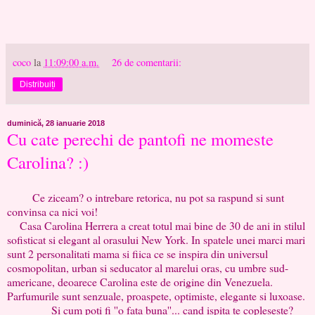
coco
la
11:09:00 a.m.
26 de comentarii:
Distribuiți
duminică, 28 ianuarie 2018
Cu cate perechi de pantofi ne momeste
Carolina? :)
Ce ziceam? o intrebare retorica, nu pot sa raspund si sunt
convinsa ca nici voi!
Casa Carolina Herrera a creat totul mai bine de 30 de ani in stilul
sofisticat si elegant al orasului New York. In spatele unei marci mari
sunt 2 personalitati mama si fiica ce se inspira din universul
cosmopolitan, urban si seducator al marelui oras, cu umbre sud-
americane, deoarece Carolina este de origine din Venezuela.
Parfumurile sunt senzuale, proaspete, optimiste, elegante si luxoase.
Si cum poti fi ''o fata buna''... cand ispita te copleseste?