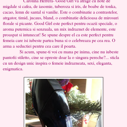
Carolina Herrera- Good Girl va atrage cu note de
migdale si cafea, de iasomie, tuberoza si iris, de boabe de tonka,
cacao, lemn de santal si vanilie. Este o combinatie a contrastelor,
atrgator, timid, jucaus, bland, o combinatie delicioasa de mirosuri
florale si picante. Good Girl este perfect pentru ocazii speciale, o
aroma puternica si senzuala, un mix indraznet de elemente, este
proaspat si intunecat! Se spune despre el ca este perfect pentru
femeia care isi iubeste partea buna si o celebreaza pe cea rea. O
arma a seductiei pentru cea care il poarta.
Si acum, spune-ti voi cu mana pe inima, cine nu iubeste
pantofii stiletto, cine se opreste doar la o singura pereche?... sticla
cu un design unic inspira o femeie indrazneata, sexi, eleganta,
enigmatica.