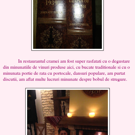
In restaurantul cramei am fost super rasfatati cu o degustare
din minunatiile de vinuri produse aici, cu bucate traditionale si cu o
minunata portie de rata cu portocale, dansuri populare, am purtat
discutii, am aflat multe lucruri minunate despre bobul de strugure.