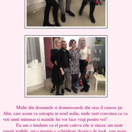
Multe din doamnele si domnisoarele din oras il cunosc pe
Alin, care acum va asteapta in noul sediu, unde sunt convinsa ca va
veti simti minunat si mainile lui vor face vraji pentru voi!
Eu am o intalnire cu el peste cateva zile si sincer, am niste
emotii teribile, mi-a promis o schimbare drastica de look, este mare