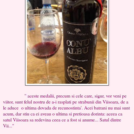
'' aceste medalii, precum si cele care, sigur, vor veni pe
viitor, sunt felul nostru de a-i rasplati pe strabunii din Viisoara, de a
le aduce o ultima dovada de recunostinta'. Acei batrani nu mai sunt
acum, dar stiu ca ei aveau o ultima si pretioasa dorinta: aceea ca
satul Viisoara sa redevina ceea ce a fost si anume... Satul dintre
Vii...''