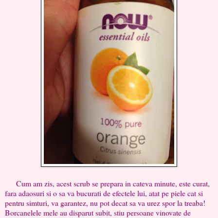
Cum am zis, acest scrub se prepara in cateva minute, este curat,
fara adaosuri si o sa va bucurati de efectele lui, atat pe piele cat si
pentru simturi, va garantez, nu pot decat sa va urez spor la treaba!
Borcanelele mele au disparut subit, stiu persoane vinovate de