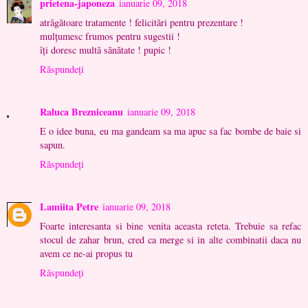
prietena-japoneza
ianuarie 09, 2018
atrăgătoare tratamente ! felicitări pentru prezentare !
mulţumesc frumos pentru sugestii !
îţi doresc multă sănătate ! pupic !
Răspundeți
Raluca Brezniceanu
ianuarie 09, 2018
E o idee buna, eu ma gandeam sa ma apuc sa fac bombe de baie si
sapun.
Răspundeți
Lamiita Petre
ianuarie 09, 2018
Foarte interesanta si bine venita aceasta reteta. Trebuie sa refac
stocul de zahar brun, cred ca merge si in alte combinatii daca nu
avem ce ne-ai propus tu
Răspundeți