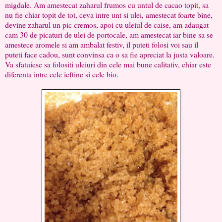
migdale. Am amestecat zaharul frumos cu untul de cacao topit, sa
nu fie chiar topit de tot, ceva intre unt si ulei, amestecat foarte bine,
devine zaharul un pic cremos, apoi cu uleiul de caise, am adaugat
cam 30 de picaturi de ulei de portocale, am amestecat iar bine sa se
amestece aromele si am ambalat festiv, il puteti folosi voi sau il
puteti face cadou, sunt convinsa ca o sa fie apreciat la justa valoare.
Va sfatuiesc sa folositi uleiuri din cele mai bune calitativ, chiar este
diferenta intre cele ieftine si cele bio.