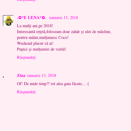
.✿*E LENA*✿.
ianuarie 13, 2018
La mulți ani,pe 2018!
Interesantă rețetă,foloseam doar zahăr și ulei de măsline,
pentru mâini,mulțumesc Coco!
Weekend placut să ai!
Pupici și mulțumiri de vizită!
Răspundeți
Zina
ianuarie 13, 2018
Of! De unde timp?! tot alea gata făcute... :(
Răspundeți