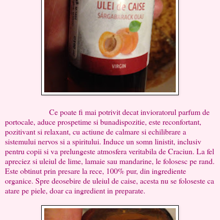
Ce poate fi mai potrivit decat invioratorul parfum de
portocale, aduce prospetime si bunadispozitie, este reconfortant,
pozitivant si relaxant, cu actiune de calmare si echilibrare a
sistemului nervos si a spiritului. Induce un somn linistit, inclusiv
pentru copii si va prelungeste atmosfera veritabila de Craciun. La fel
apreciez si uleiul de lime, lamaie sau mandarine, le folosesc pe rand.
Este obtinut prin presare la rece, 100% pur, din ingrediente
organice. Spre deosebire de uleiul de caise, acesta nu se foloseste ca
atare pe piele, doar ca ingredient in preparate.