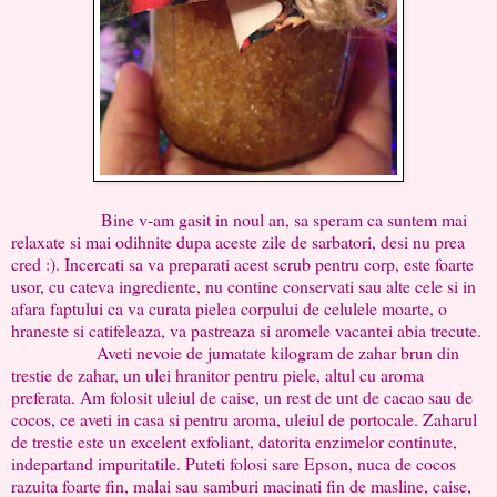
Bine v-am gasit in noul an, sa speram ca suntem mai
relaxate si mai odihnite dupa aceste zile de sarbatori, desi nu prea
cred :). Incercati sa va preparati acest scrub pentru corp, este foarte
usor, cu cateva ingrediente, nu contine conservati sau alte cele si in
afara faptului ca va curata pielea corpului de celulele moarte, o
hraneste si catifeleaza, va pastreaza si aromele vacantei abia trecute.
Aveti nevoie de jumatate kilogram de zahar brun din
trestie de zahar, un ulei hranitor pentru piele, altul cu aroma
preferata. Am folosit uleiul de caise, un rest de unt de cacao sau de
cocos, ce aveti in casa si pentru aroma, uleiul de portocale. Zaharul
de trestie este un excelent exfoliant, datorita enzimelor continute,
indepartand impuritatile. Puteti folosi sare Epson, nuca de cocos
razuita foarte fin, malai sau samburi macinati fin de masline, caise,