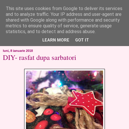
This site uses cookies from Google to deliver its services
like ?...or not!
and to analyze traffic. Your IP address and user-agent are
shared with Google along with performance and security
metrics to ensure quality of service, generate usage
..de toate!!!!!..alandala...cum imi trec prin minte..si cum am
statistics, and to detect and address abuse.
chef..incercate pe pielea mea..
LEARN MORE
GOT IT
luni, 8 ianuarie 2018
DIY- rasfat dupa sarbatori