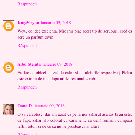
Răspundeți
Kmy50rynn
ianuarie 09, 2018
Wow, ce idee excelenta. Mie imi plac acest tip de scruburi, cred ca
aere un parfum divin.
Răspundeți
Albu Steluta
ianuarie 09, 2018
Eu fac de obicei cu zat de cafea si cu uleiurile respective:) Pielea
este extrem de fina dupa utilizarea unui scrub.
Răspundeți
Oana D.
ianuarie 09, 2018
O sa carcotesc, dar am auzit ca pe la noi zaharul asa zis brun este,
de fapt, zahar alb colorat cu caramel... ca deh! romanii cumpara
ieftin totul, si de ce sa nu ne prosteasca si altii?
Răspundeți