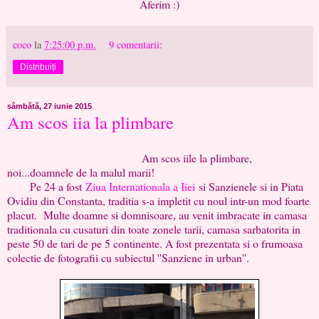
Aferim :)
coco
la
7:25:00 p.m.
9 comentarii:
Distribuiți
sâmbătă, 27 iunie 2015
Am scos iia la plimbare
Am scos iile la plimbare,
noi...doamnele de la malul marii!
Pe 24 a fost
Ziua Internationala a Iiei
si Sanzienele si in Piata
Ovidiu din Constanta, traditia s-a impletit cu noul intr-un mod foarte
placut. Multe doamne si domnisoare, au venit imbracate in camasa
traditionala cu cusaturi din toate zonele tarii, camasa sarbatorita in
peste 50 de tari de pe 5 continente. A fost prezentata si o frumoasa
colectie de fotografii cu subiectul ''Sanziene in urban''.