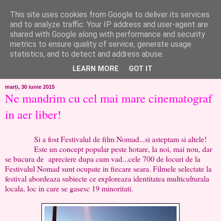
This site uses cookies from Google to deliver its services
like ?...or not!
and to analyze traffic. Your IP address and user-agent are
shared with Google along with performance and security
metrics to ensure quality of service, generate usage
..de toate!!!!!..alandala...cum imi trec prin minte..si cum am
statistics, and to detect and address abuse.
chef..incercate pe pielea mea..
LEARN MORE
GOT IT
marți, 30 iunie 2015
Ne mandrim cu cel mai mare cinematograf
in aer liber!
Si a fost Festivalul de film Nomad...si asteptam si altele!
Este un concept popular peste hotare, la noi, mai nou, dar
se bucura de apreciere dupa cum vad...cele 700 de locuri de la
Festivalul Nomad sunt ocupate in fiecare seara. Filmele selectate la
festival abordeaza subiecte ce exploreaza identitatea multiculturala
locala, loc in care se gasesc 19 minoritati.