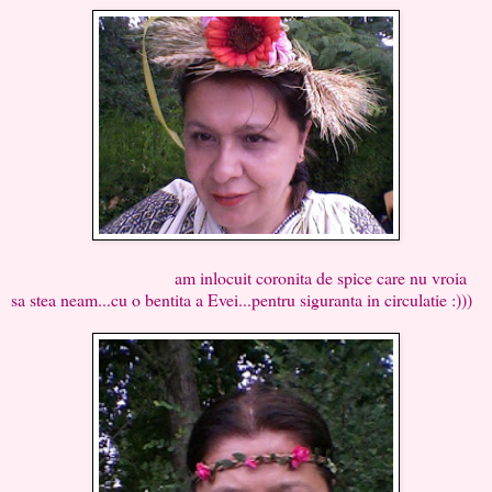
am inlocuit coronita de spice care nu vroia
sa stea neam...cu o bentita a Evei...pentru siguranta in circulatie :)))