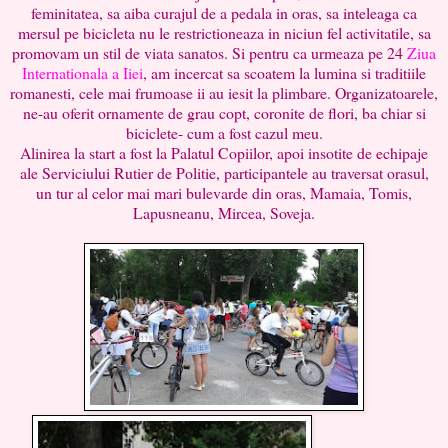
feminitatea, sa aiba curajul de a pedala in oras, sa inteleaga ca
mersul pe bicicleta nu le restrictioneaza in niciun fel activitatile, sa
promovam un stil de viata sanatos. Si pentru ca urmeaza pe 24
Ziua
Internationala a Iiei
, am incercat sa scoatem la lumina si traditiile
romanesti, cele mai frumoase ii au iesit la plimbare. Organizatoarele,
ne-au oferit ornamente de grau copt, coronite de flori, ba chiar si
biciclete- cum a fost cazul meu.
Alinirea la start a fost la Palatul Copiilor, apoi insotite de echipaje
ale Serviciului Rutier de Politie, participantele au traversat orasul,
un tur al celor mai mari bulevarde din oras, Mamaia, Tomis,
Lapusneanu, Mircea, Soveja.