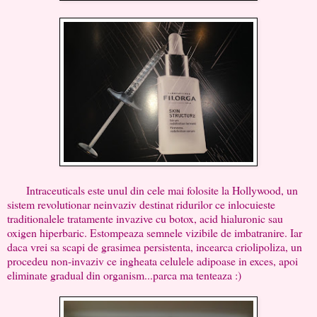
Intraceuticals este unul din cele mai folosite la Hollywood, un
sistem revolutionar neinvaziv destinat ridurilor ce inlocuieste
traditionalele tratamente invazive cu botox, acid hialuronic sau
oxigen hiperbaric. Estompeaza semnele vizibile de imbatranire. Iar
daca vrei sa scapi de grasimea persistenta, incearca criolipoliza, un
procedeu non-invaziv ce ingheata celulele adipoase in exces, apoi
eliminate gradual din organism...parca ma tenteaza :)