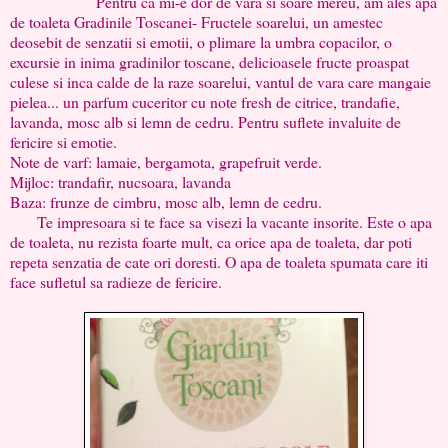
Pentru ca mi-e dor de vara si soare mereu, am ales apa
de toaleta Gradinile Toscanei- Fructele soarelui, un amestec
deosebit de senzatii si emotii, o plimare la umbra copacilor, o
excursie in inima gradinilor toscane, delicioasele fructe proaspat
culese si inca calde de la raze soarelui, vantul de vara care mangaie
pielea... un parfum cuceritor cu note fresh de citrice, trandafie,
lavanda, mosc alb si lemn de cedru. Pentru suflete invaluite de
fericire si emotie.
Note de varf: lamaie, bergamota, grapefruit verde.
Mijloc: trandafir, nucsoara, lavanda
Baza: frunze de cimbru, mosc alb, lemn de cedru.
Te impresoara si te face sa visezi la vacante insorite. Este o apa
de toaleta, nu rezista foarte mult, ca orice apa de toaleta, dar poti
repeta senzatia de cate ori doresti. O apa de toaleta spumata care iti
face sufletul sa radieze de fericire.