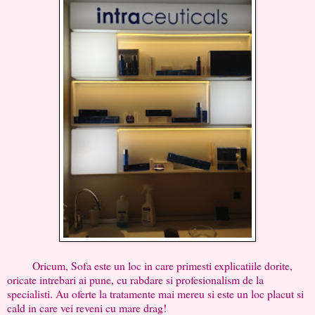
Oricum, Sofa este un loc in care primesti explicatiile dorite,
oricate intrebari ai pune, cu rabdare si profesionalism de la
specialisti. Au oferte la tratamente mai mereu si este un loc placut si
cald in care vei reveni cu mare drag!