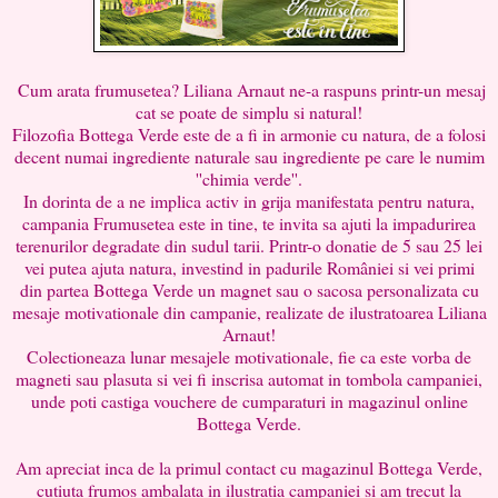
Cum arata frumusetea? Liliana Arnaut ne-a raspuns printr-un mesaj
cat se poate de simplu si natural!
Filozofia Bottega Verde este de a fi in armonie cu natura, de a folosi
decent numai ingrediente naturale sau ingrediente pe care le numim
''chimia verde''.
In dorinta de a ne implica activ in grija manifestata pentru natura,
campania Frumusetea este in tine, te invita sa ajuti la impadurirea
terenurilor degradate din sudul tarii. Printr-o donatie de 5 sau 25 lei
vei putea ajuta natura, investind in padurile României si vei primi
din partea Bottega Verde un magnet sau o sacosa personalizata cu
mesaje motivationale din campanie, realizate de ilustratoarea Liliana
Arnaut!
Colectioneaza lunar mesajele motivationale, fie ca este vorba de
magneti sau plasuta si vei fi inscrisa automat in tombola campaniei,
unde poti castiga vouchere de cumparaturi in magazinul online
Bottega Verde.
Am apreciat inca de la primul contact cu magazinul Bottega Verde,
cutiuta frumos ambalata in ilustratia campaniei si am trecut la