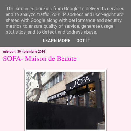
This site uses cookies from Google to deliver its services
like ?...or not!
and to analyze traffic. Your IP address and user-agent are
shared with Google along with performance and security
metrics to ensure quality of service, generate usage
..de toate!!!!!..alandala...cum imi trec prin minte..si cum am
statistics, and to detect and address abuse.
chef..incercate pe pielea mea..
LEARN MORE
GOT IT
miercuri, 30 noiembrie 2016
SOFA- Maison de Beaute