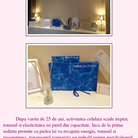
Dupa varsta de 25 de ani, activitatea celulara scade treptat,
tonusul si elasticitatea isi pierd din capacitate. Inca de la prima
sedinta promite ca pielea isi va recapata energia, tonusul si
prospetimea, tratamentul reprezinta un imbold pentru metabolismul