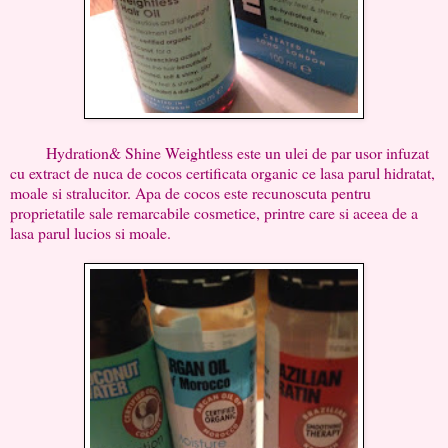
Hydration& Shine Weightless este un ulei de par usor infuzat
cu extract de nuca de cocos certificata organic ce lasa parul hidratat,
moale si stralucitor. Apa de cocos este recunoscuta pentru
proprietatile sale remarcabile cosmetice, printre care si aceea de a
lasa parul lucios si moale.