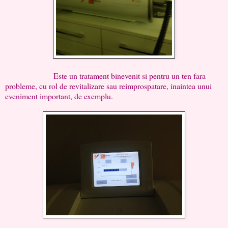
Este un tratament binevenit si pentru un ten fara
probleme, cu rol de revitalizare sau reimprospatare, inaintea unui
eveniment important, de exemplu.