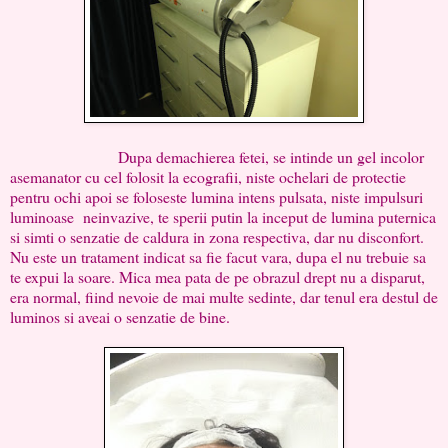
Dupa demachierea fetei, se intinde un gel incolor
asemanator cu cel folosit la ecografii, niste ochelari de protectie
pentru ochi apoi se foloseste lumina intens pulsata, niste impulsuri
luminoase neinvazive, te sperii putin la inceput de lumina puternica
si simti o senzatie de caldura in zona respectiva, dar nu disconfort.
Nu este un tratament indicat sa fie facut vara, dupa el nu trebuie sa
te expui la soare. Mica mea pata de pe obrazul drept nu a disparut,
era normal, fiind nevoie de mai multe sedinte, dar tenul era destul de
luminos si aveai o senzatie de bine.