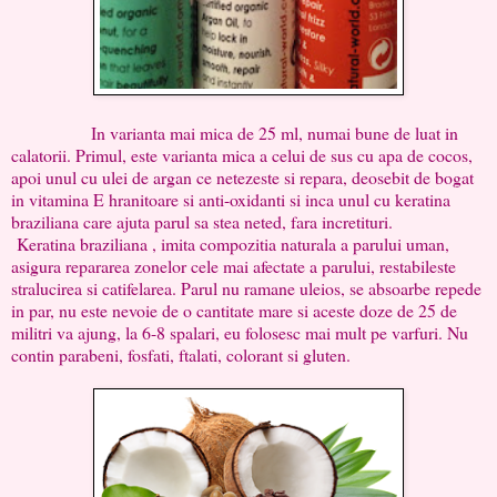
In varianta mai mica de 25 ml, numai bune de luat in
calatorii. Primul, este varianta mica a celui de sus cu apa de cocos,
apoi unul cu ulei de argan ce netezeste si repara, deosebit de bogat
in vitamina E hranitoare si anti-oxidanti si inca unul cu keratina
braziliana care ajuta parul sa stea neted, fara incretituri.
Keratina braziliana , imita compozitia naturala a parului uman,
asigura repararea zonelor cele mai afectate a parului, restabileste
stralucirea si catifelarea. Parul nu ramane uleios, se absoarbe repede
in par, nu este nevoie de o cantitate mare si aceste doze de 25 de
militri va ajung, la 6-8 spalari, eu folosesc mai mult pe varfuri. Nu
contin parabeni, fosfati, ftalati, colorant si gluten.