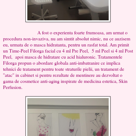
A fost o experienta foarte frumoasa, am urmat o
procedura non-invaziva, nu am simtit absolut nimic, nu ce auzisem
eu, urmata de o masca hidratanta, pentru un rasfat total. Am primit
un Time-Peel Filorga facial cu 4 ml Pre Peel, 5 ml Peel si 4 ml Post
Peel, apoi masca de hidratare cu acid hialuronic. Tratamentele
Filorga propun o abordare globala anti-imbatranire ce implica
tehnici de tratament pentru toate straturile pielii, un tratament de
''atac'' in cabinet si pentru rezultate de mentinere au dezvoltat o
gama de cosmetice anti-aging inspirate de medicina estetica, Skin
Perfusion.