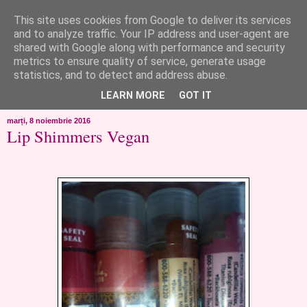
This site uses cookies from Google to deliver its services
like ?...or not!
and to analyze traffic. Your IP address and user-agent are
shared with Google along with performance and security
metrics to ensure quality of service, generate usage
..de toate!!!!!..alandala...cum imi trec prin minte..si cum am
statistics, and to detect and address abuse.
chef..incercate pe pielea mea..
LEARN MORE
GOT IT
marți, 8 noiembrie 2016
Lip Shimmers Vegan