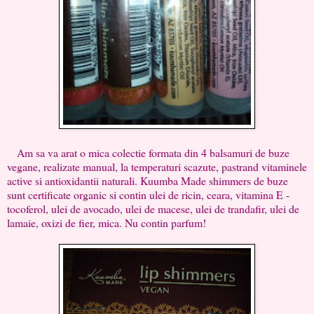
Am sa va arat o mica colectie formata din 4 balsamuri de buze
vegane, realizate manual, la temperaturi scazute, pastrand vitaminele
active si antioxidantii naturali. Kuumba Made shimmers de buze
sunt certificate organic si contin ulei de ricin, ceara, vitamina E -
tocoferol, ulei de avocado, ulei de macese, ulei de trandafir, ulei de
lamaie, oxizi de fier, mica. Nu contin parfum!