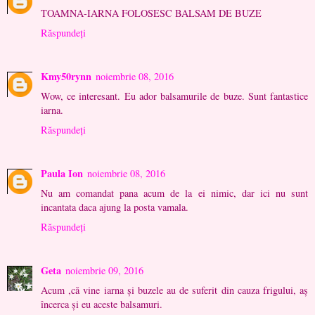
TOAMNA-IARNA FOLOSESC BALSAM DE BUZE
Răspundeți
Kmy50rynn
noiembrie 08, 2016
Wow, ce interesant. Eu ador balsamurile de buze. Sunt fantastice
iarna.
Răspundeți
Paula Ion
noiembrie 08, 2016
Nu am comandat pana acum de la ei nimic, dar ici nu sunt
incantata daca ajung la posta vamala.
Răspundeți
Geta
noiembrie 09, 2016
Acum ,că vine iarna şi buzele au de suferit din cauza frigului, aş
încerca şi eu aceste balsamuri.