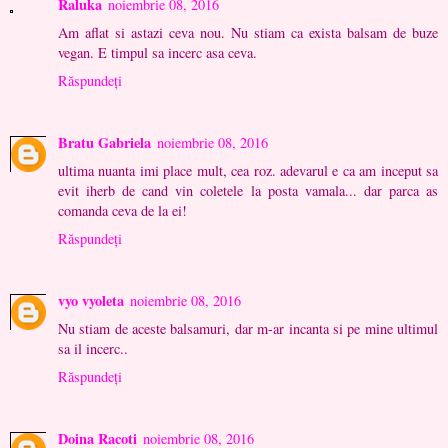
Raluka
noiembrie 08, 2016
Am aflat si astazi ceva nou. Nu stiam ca exista balsam de buze
vegan. E timpul sa incerc asa ceva.
Răspundeți
Bratu Gabriela
noiembrie 08, 2016
ultima nuanta imi place mult, cea roz. adevarul e ca am inceput sa
evit iherb de cand vin coletele la posta vamala... dar parca as
comanda ceva de la ei!
Răspundeți
vyo vyoleta
noiembrie 08, 2016
Nu stiam de aceste balsamuri, dar m-ar incanta si pe mine ultimul
sa il incerc..
Răspundeți
Doina Racoti
noiembrie 08, 2016