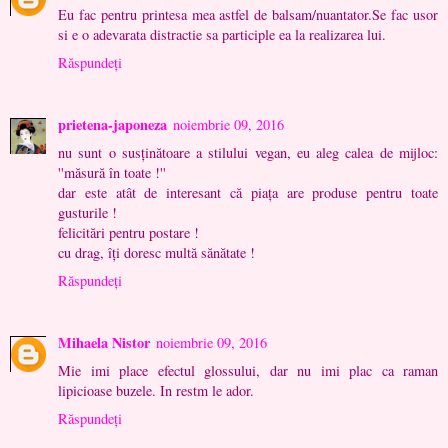
Eu fac pentru printesa mea astfel de balsam/nuantator.Se fac usor
si e o adevarata distractie sa participle ea la realizarea lui.
Răspundeți
prietena-japoneza
noiembrie 09, 2016
nu sunt o susţinătoare a stilului vegan, eu aleg calea de mijloc:
''măsură în toate !''
dar este atât de interesant că piaţa are produse pentru toate
gusturile !
felicitări pentru postare !
cu drag, îţi doresc multă sănătate !
Răspundeți
Mihaela Nistor
noiembrie 09, 2016
Mie imi place efectul glossului, dar nu imi plac ca raman
lipicioase buzele. In restm le ador.
Răspundeți