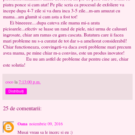
piatra ponce si cam atat! Pe plic scria ca procesul de exfoliere va
incepe dupa 4-7 zile si va dura inca 3-5 zile...m-am amuzat cu
mama...am glumit si cam asta a fost tot!
Ei bineeeee....dupa cateva zile mama mi-a arata
picioarele...efectiv se luase un rand de piele, nici urma de calusuri
ingrosate, chiar am ramas cu gura cascata. Batatura care ii facea
mari probleme nu s-a curatat de tot dar s-a ameliorat considerabil!
Chiar functioneaza, convingeti-va daca aveti probleme mari precum
avea mama, pe mine chiar m-a convins, este un produs inovator!
Eu nu am astfel de probleme dar pentru cine are, chiar
este solutia!
coco
la
7:13:00 p.m.
Distribuiți
25 de comentarii:
Oana
noiembrie 09, 2016
Musai vreau sa le incerc si eu :)