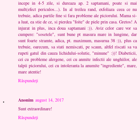
incepe in 4-5 zile, si dureaza ap. 2 saptamani, poate si mai
mult(efect periculos...). In al treilea rand, exfoliaza ceea ce nu
trebuie, adica partile fine si fara probleme ale piciorului. Mama si-
a luat, ea stie de ce, si pierdea "foite" de piele prin casa. Gretos! A
injurat in plus, inca doua saptamani :)). Aviz celor care vor sa
cumpere: "sosetele", sunt bune pt masura mare in lungime, dar
sunt foarte stramte, adica, pt. maximum, masurua 38 :)), plus ca
trebuie, oarecum, sa stati nemiscati, pe scaun, altfel riscati sa va
rupeti gatul din cauza lichidului-solutie, "minune" :))! Diabeticii,
cei cu probleme alergene, cei cu anmite infectii ale unghiilor, ale
talpii piciorului, cei cu intoleranta la anumite "ingrediente", mare,
mare atentie!
Răspundeți
Anonim
august 14, 2017
Sunt extraordinare!
Răspundeți