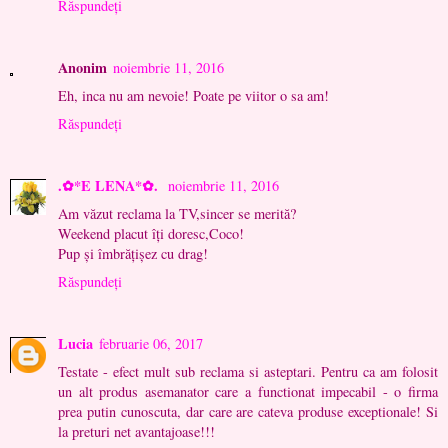
Răspundeți
Anonim
noiembrie 11, 2016
Eh, inca nu am nevoie! Poate pe viitor o sa am!
Răspundeți
.✿*E LENA*✿.
noiembrie 11, 2016
Am văzut reclama la TV,sincer se merită?
Weekend placut îți doresc,Coco!
Pup și îmbrățișez cu drag!
Răspundeți
Lucia
februarie 06, 2017
Testate - efect mult sub reclama si asteptari. Pentru ca am folosit
un alt produs asemanator care a functionat impecabil - o firma
prea putin cunoscuta, dar care are cateva produse exceptionale! Si
la preturi net avantajoase!!!