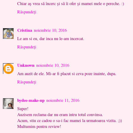
Chiar aș vrea să încerc și să îi ofer și mamei mele o pereche. :)
Răspundeți
Cristina
noiembrie 10, 2016
Le am si eu, dar inca nu le-am incercat.
Răspundeți
Unknown
noiembrie 10, 2016
Am auzit de ele. Mi-ar fi placut si ceva poze inainte, dupa.
Răspundeți
bydee-make-up
noiembrie 11, 2016
Super!
Auzisem reclama dar nu eram intru totul convinsa.
Acum, stiu ce cadou o sa-i fac mamei la urmatoarea vizita. ;))
Multumim pentru review!