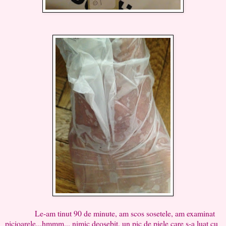
Le-am tinut 90 de minute, am scos sosetele, am examinat
picioarele...hmmm... nimic deosebit, un pic de piele care s-a luat cu