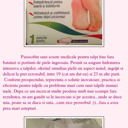
Parasoftin sunt sosete medicale pentru talpi fine fara
bataturi si portiuni de piele ingrosata. Promit sa asigure hidratarea
intensiva a talpilor, oferind simultan pielii un aspect neted, ingrijit si
delicat la pret rezonabil, intre 19 (cat am dat eu) si 23 in alte parti.
Conform prospectului, reprezinta o solutie inovatoare, practica si
eficienta pentru talpile cu probleme mari cum sunt talpile mamei
mele. Dupa ce am incercat multe produse mult mai scumpe fara
rezultatea, m-am gandit sa le incercam si pe acestea...unde se duce
mia, poate sa se duca si suta...cum zice proverbul :))...fara a avea
prea mari asteptari.