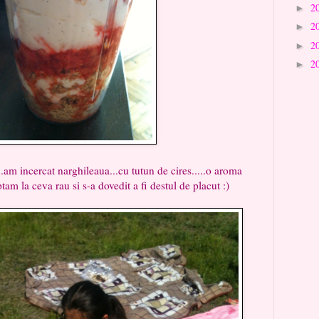
2
►
2
►
2
►
2
►
m incercat narghileaua...cu tutun de cires.....o aroma
tam la ceva rau si s-a dovedit a fi destul de placut :)