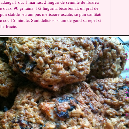
 adauga 1 ou, 1 mar ras, 2 linguri de seminte de floarea
de ovaz, 90 gr faina, 1/2 lingurita bicarbonat, un praf de
 pun stafide- eu am pus merisoare uscate, se pun cantitati
 se coc 15 minute. Sunt deliciosi si am de gand sa repet si
lte fructe.
Arhivă
2
►
2
►
2
►
2
►
2
►
2
►
2
►
2
►
2
▼