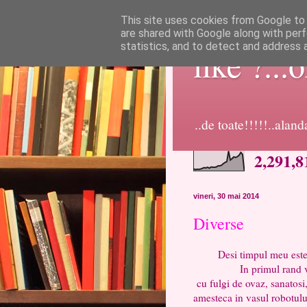
This site uses cookies from Google to d
are shared with Google along with perf
statistics, and to detect and address 
like ?...
..de toate!!!!!..alan
2,291,8
vineri, 30 mai 2014
Diverse
Desi timpul meu este foarte
In primul rand vreau sa
cu fulgi de ovaz, sanatosi,
amesteca in vasul robotulu