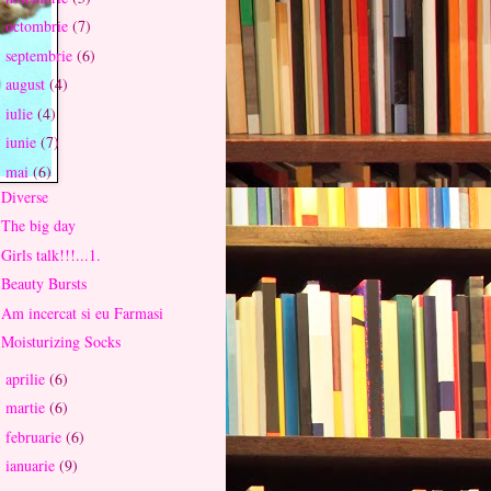
octombrie
(7)
►
septembrie
(6)
►
august
(4)
►
iulie
(4)
►
iunie
(7)
►
mai
(6)
▼
Diverse
The big day
Girls talk!!!...1.
Beauty Bursts
Am incercat si eu Farmasi
Moisturizing Socks
aprilie
(6)
►
martie
(6)
►
februarie
(6)
►
ianuarie
(9)
►