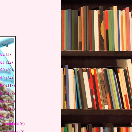
 blog
022
(3)
021
(22)
020
(69)
019
(84)
018
(118)
017
(138)
016
(126)
015
(117)
014
(72)
decembrie
(6)
►
noiembrie
(5)
►