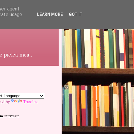
user-agent
erate usage
LEARN MORE
GOT IT
pe pielea mea..
red by
Translate
ne interesate