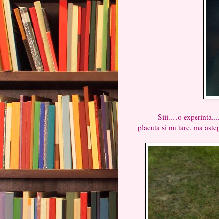
Siii.....o experinta.....a
placuta si nu tare, ma astep