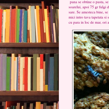
pana se obtine o pasta, se
soarelui, apoi 75 gr fulgi 
sare. Se amesteca bine, se
mici intro tava tapetata si
cu para in loc de mar, ori a