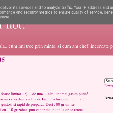
eliver its services and to analyze traffic. Your IP address and 
ormance and security metrics to ensure quality of service, gen
abuse.
or not!
dala...cum imi trec prin minte..si cum am chef..incercate 
15
Powe
 limitat... :).....de una.... alta...tot mai gasim putin!
Persoa
 va dau o reteta de biscuiti- fursecuri, cum vreti,
 gustosi si rapid de preparat. Deci : 80 gr unt se
i cu 110 gr zahar- pun zahar mai putin la orice reteta-