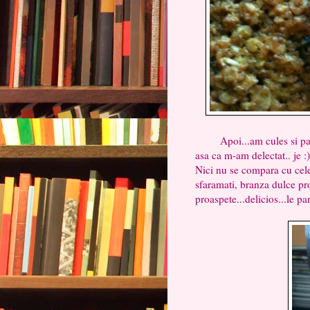
Apoi...am cules si papat
asa ca m-am delectat.. je :)
Nici nu se compara cu cele 
sfaramati, branza dulce pr
proaspete...delicios...le pa