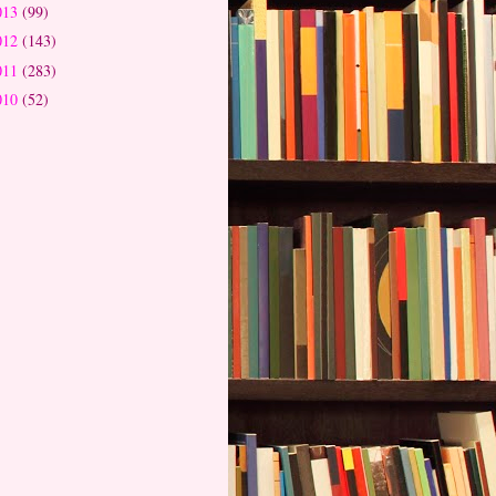
013
(99)
012
(143)
011
(283)
010
(52)