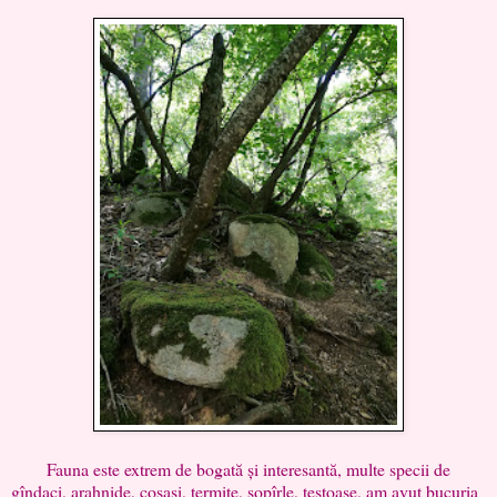
Fauna este extrem de bogată și interesantă, multe specii de
gîndaci, arahnide, cosași, termite, sopîrle, țestoase, am avut bucuria