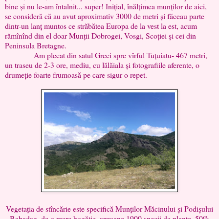
bine și nu le-am întalnit... super! Inițial, înălțimea munților de aici,
se consideră că au avut aproximativ 3000 de metri și făceau parte
dintr-un lanț muntos ce străbătea Europa de la vest la est, acum
rămînînd din el doar Munții Dobrogei, Vosgi, Scoției și cei din
Peninsula Bretagne.
Am plecat din satul Greci spre vîrful Tuțuiatu- 467 metri,
un traseu de 2-3 ore, mediu, cu lălăiala și fotografiile aferente, o
drumeție foarte frumoasă pe care sigur o repet.
Vegetația de stîncărie este specifică Munților Măcinului și Podișului
Babadag, de o mare bogăție, aproape 1900 specii de plante, 50%