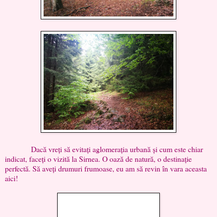
Dacă vreți să evitați aglomerația urbană și cum este chiar
indicat, faceți o vizită la Sirnea. O oază de natură, o destinație
perfectă. Să aveți drumuri frumoase, eu am să revin în vara aceasta
aici!