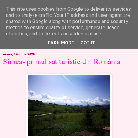
This site uses cookies from Google to deliver its services
like ?...or not!
and to analyze traffic. Your IP address and user-agent are
shared with Google along with performance and security
metrics to ensure quality of service, generate usage
..de toate!!!!!..alandala...cum imi trec prin minte..si cum am
statistics, and to detect and address abuse.
chef..incercate pe pielea mea..
LEARN MORE
GOT IT
vineri, 19 iunie 2020
Sirnea- primul sat turistic din România