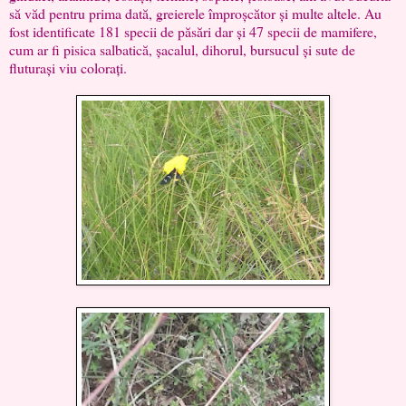
să văd pentru prima dată, greierele împroșcător și multe altele. Au
fost identificate 181 specii de păsări dar și 47 specii de mamifere,
cum ar fi pisica salbatică, șacalul, dihorul, bursucul și sute de
fluturași viu colorați.