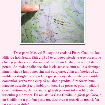
De o parte Masivul Bucegi, de cealaltă Piatra Craiului, loc
idilic de hoinăreala, fără grijă că te-ai putea pierde, trasee accesibile
chiar și pentru copii, dar indicat este să nu te abați prea mult de la
poteci. Animalele sălbatice sînt la ele acasă și cum nu le-a deranjat
nimeni cîteva luni bune, sînt mai curajoase, chiar am înțeles că au
umblat nestingherite caprele negre și cocoșii de munte prin curțile
oamenilor, vorba vine curți că nu sînt îngrădite. Sînt foarte bine
marcate traseele și te plimbă prin locuri de poveste, pășuni, păduri,
case tradiționale, din loc în loc găsești panouri info cu hărți ale
traseului și ale zonei. Eu am stat la Casa Cătălin, o găsiți pe Google,
iar Cătălin ne-a plimbat peste tot, deși avea o groază de treabă. Va
las cu fotografiile!