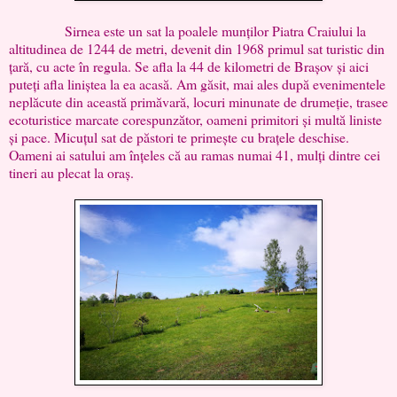
Sirnea este un sat la poalele munților Piatra Craiului la
altitudinea de 1244 de metri, devenit din 1968 primul sat turistic din
țară, cu acte în regula. Se afla la 44 de kilometri de Brașov și aici
puteți afla liniștea la ea acasă. Am găsit, mai ales după evenimentele
neplăcute din această primăvară, locuri minunate de drumeție, trasee
ecoturistice marcate corespunzător, oameni primitori și multă liniste
și pace. Micuțul sat de păstori te primește cu brațele deschise.
Oameni ai satului am înțeles că au ramas numai 41, mulți dintre cei
tineri au plecat la oraș.