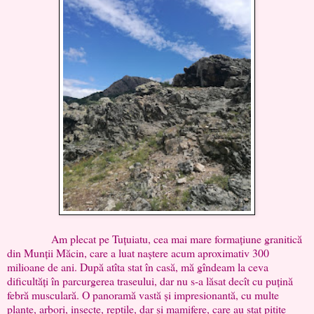
Am plecat pe Tuțuiatu, cea mai mare formațiune granitică
din Munții Măcin, care a luat naștere acum aproximativ 300
milioane de ani. După atîta stat în casă, mă gîndeam la ceva
dificultăți în parcurgerea traseului, dar nu s-a lăsat decît cu puțină
febră musculară. O panoramă vastă și impresionantă, cu multe
plante, arbori, insecte, reptile, dar și mamifere, care au stat pitite