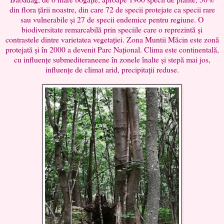
din flora țării noastre, din care 72 de specii protejate ca specii rare
sau vulnerabile și 27 de specii endemice pentru regiune. O
biodiversitate remarcabilă prin speciile care o reprezintă și
contrastele dintre varietatea vegetației. Zona Muntii Măcin este zonă
protejată și în 2000 a devenit Parc Național. Clima este continentală,
cu influențe submediteraneene în zonele înalte și stepă mai jos,
influențe de climat arid, precipitații reduse.