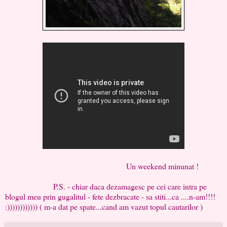
Un weekend minunat !
P.S. - chiar daca dezamagesc pe cei care intra pe
blogul meu prin gugalitul - fete dezbracate - sa stiti...ca ....n-am!!!!
:)))))))))))) ( m-a dat pe spate...cand am vazut topul cautarilor )