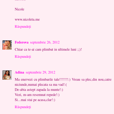
Nicole
www.nicoleta.me
Răspundeți
Federova
septembrie 26, 2012
Chiar ca te-ai cam plimbat in ultimele luni ;;)!
Răspundeți
Adina
septembrie 29, 2012
Ma enervezi cu plimbarile tale!!!!!!!:) Vreau sa plec,din nou,catre
niciunde,numai plecata sa ma vad!:(
De-abia astept zapada la munte!:)
Vezi, m-am resemnat repede!:)
Si...mai stai pe acasa,clar!:)
Răspundeți