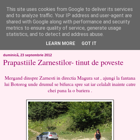
This site uses cookies from Google to deliver its services
like ?...or not!
and to analyze traffic. Your IP address and user-agent are
shared with Google along with performance and security
metrics to ensure quality of service, generate usage
..de toate!!!!!..alandala...cum imi trec prin minte..si cum am
statistics, and to detect and address abuse.
chef..incercate pe pielea mea..
LEARN MORE
GOT IT
duminică, 23 septembrie 2012
Prapastiile Zarnestilor- tinut de poveste
Mergand dinspre Zarnesti in directia Magura sat , ajungi la fantana
lui Botorog unde drumul se bifurca spre sat iar celalalt inainte catre
chei pana la o bariera .