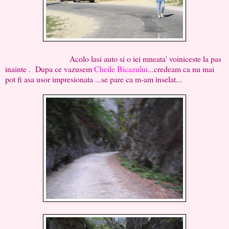
Acolo lasi auto si o iei mneata' voiniceste la pas
inainte . Dupa ce vazusem
Cheile Bicazului
...credeam ca nu mai
pot fi asa usor impresionata ...se pare ca m-am inselat...