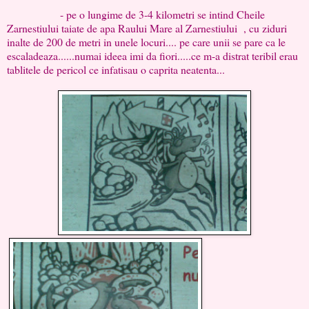
- pe o lungime de 3-4 kilometri se intind Cheile
Zarnestiului taiate de apa Raului Mare al Zarnestiului , cu ziduri
inalte de 200 de metri in unele locuri.... pe care unii se pare ca le
escaladeaza......numai ideea imi da fiori.....ce m-a distrat teribil erau
tablitele de pericol ce infatisau o caprita neatenta...