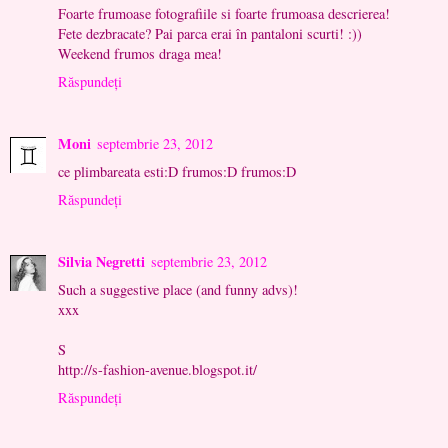
Foarte frumoase fotografiile si foarte frumoasa descrierea!
Fete dezbracate? Pai parca erai în pantaloni scurti! :))
Weekend frumos draga mea!
Răspundeți
Moni
septembrie 23, 2012
ce plimbareata esti:D frumos:D frumos:D
Răspundeți
Silvia Negretti
septembrie 23, 2012
Such a suggestive place (and funny advs)!
xxx
S
http://s-fashion-avenue.blogspot.it/
Răspundeți