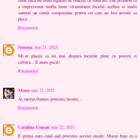
chiar daca nu avem legaturi de obârșie cu zona aia. Dar probabil că
a impresionat multa lume stramutarea locului aceluia si multi
oameni au simtit compasiune pentru cei care au fost nevoiti sa
plece.
Răspundeți
Simona
mai 21, 2021
Mi-ar placea sa nu mai dispara locurile pline cu povesti si
cultura... E mare pacat!
Răspundeți
Mona
mai 22, 2021
Ai onorat frumos povestea insulei...
Răspundeți
Catalina Coman
mai 22, 2021
E prima oara cand aud povestea acestei insule. Macar bine ca a