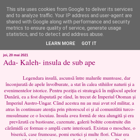
This site uses cookies from Google to deliver its services
like ?...or not!
and to analyze traffic. Your IP address and user-agent are
shared with Google along with performance and security
metrics to ensure quality of service, generate usage
..de toate!!!!!..alandala...cum imi trec prin minte..si cum am
statistics, and to detect and address abuse.
chef..incercate pe pielea mea..
LEARN MORE
GOT IT
joi, 20 mai 2021
Ada- Kaleh- insula de sub ape
Legendara insulă, ascunsă între malurile muntoase, dar
înconjurată de apele învolburate, a stat în calea stihiilor naturii și a
evenimentelor istorice. Pentru poziția ei strategică în mijlocul apelor
Dunării, ea a fost disputată pe rând, în trecut de Imperiul Otoman și
Imperiul Austro-Ungar. Când acestea nu au mai avut rol militar, a
atras în continuare atenția prin pitorescul ei și al comunitătii turco-
musulmane ce o locuiau. Insula avea formă de stea alungită și era
prevăzută cu bastioane, cazemate, galerii boltite construite din
cărămidă ce formau o amplă curte interioară. Existau o moschee, o
biserică, case frumoase, pomi exotici și multe flori. Chiar era