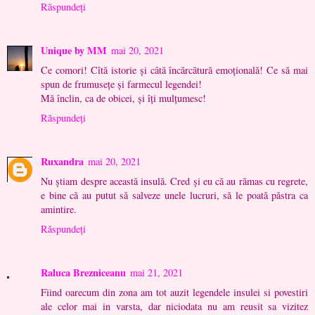
Răspundeți
Unique by MM
mai 20, 2021
Ce comori! Cîtă istorie și câtă încărcătură emoțională! Ce să mai
spun de frumusețe și farmecul legendei!
Mă înclin, ca de obicei, și îți mulțumesc!
Răspundeți
Ruxandra
mai 20, 2021
Nu știam despre această insulă. Cred și eu că au rămas cu regrete,
e bine că au putut să salveze unele lucruri, să le poată păstra ca
amintire.
Răspundeți
Raluca Brezniceanu
mai 21, 2021
Fiind oarecum din zona am tot auzit legendele insulei si povestiri
ale celor mai in varsta, dar niciodata nu am reusit sa vizitez