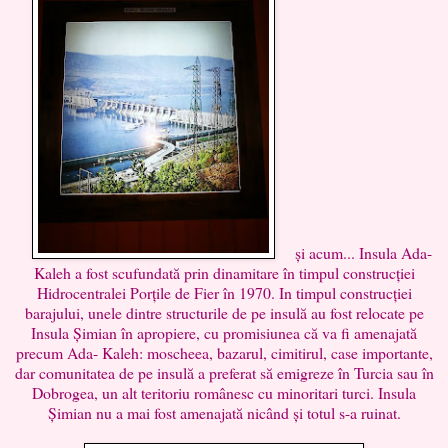
și acum... Insula Ada-
Kaleh a fost scufundată prin dinamitare în timpul construcției
Hidrocentralei Porțile de Fier în 1970. In timpul construcției
barajului, unele dintre structurile de pe insulă au fost relocate pe
Insula Șimian în apropiere, cu promisiunea că va fi amenajată
precum Ada- Kaleh: moscheea, bazarul, cimitirul, case importante,
dar comunitatea de pe insulă a preferat să emigreze în Turcia sau în
Dobrogea, un alt teritoriu românesc cu minoritari turci. Insula
Șimian nu a mai fost amenajată nicând și totul s-a ruinat.