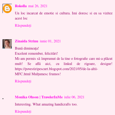
Rokolla
mai 26, 2021
Un loc incarcat de emotie si cultura. Imi doresc si eu sa vizitez
acest loc
Răspundeți
Zinaida Strinu
iunie 01, 2021
Bună dimineața!
Excelent remember, felicitări!
Mi-am permis să împrumut de la tine o fotografie care mi-a plăcut
mult! Se află aici, cu linkul de rigoare, desigur!
https://povestiripescurt.blogspot.com/2021/05/de-la-altii-
MFC.html Mulțumesc frumos!
Răspundeți
Monika Ohson | TravelerInMe
iulie 06, 2021
Interesting. What amazing handicrafts too.
Răspundeți