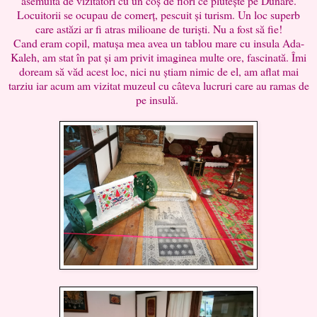
asemuită de vizitatori cu un coș de flori ce plutește pe Dunăre.
Locuitorii se ocupau de comerț, pescuit și turism. Un loc superb
care astăzi ar fi atras milioane de turiști. Nu a fost să fie!
Cand eram copil, matușa mea avea un tablou mare cu insula Ada-
Kaleh, am stat în pat și am privit imaginea multe ore, fascinată. Îmi
doream să văd acest loc, nici nu știam nimic de el, am aflat mai
tarziu iar acum am vizitat muzeul cu câteva lucruri care au ramas de
pe insulă.