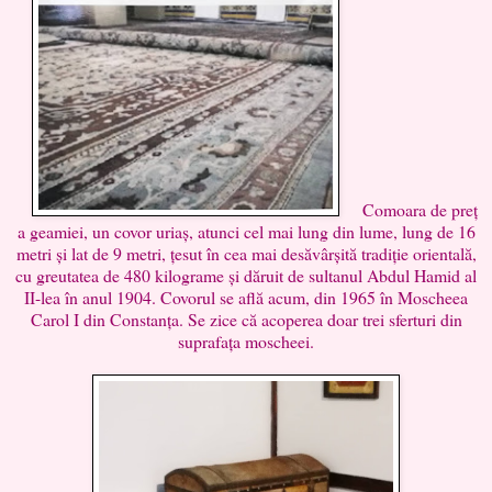
Comoara de preț
a geamiei, un covor uriaș, atunci cel mai lung din lume, lung de 16
metri și lat de 9 metri, țesut în cea mai desăvârșită tradiție orientală,
cu greutatea de 480 kilograme și dăruit de sultanul Abdul Hamid al
II-lea în anul 1904. Covorul se află acum, din 1965 în Moscheea
Carol I din Constanța. Se zice că acoperea doar trei sferturi din
suprafața moscheei.