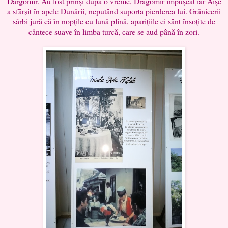
Dargomir. Au fost prinși după o vreme, Dragomir împușcat iar Aișe
a sfârșit în apele Dunării, neputând suporta pierderea lui. Grănicerii
sârbi jură că în nopțile cu lună plină, aparițiile ei sânt însoțite de
cântece suave în limba turcă, care se aud până în zori.