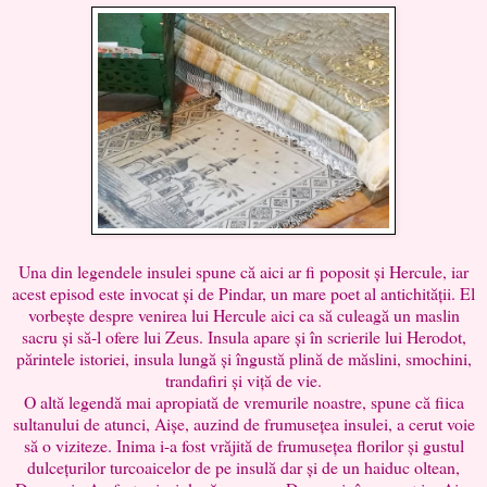
Una din legendele insulei spune că aici ar fi poposit și Hercule, iar
acest episod este invocat și de Pindar, un mare poet al antichității. El
vorbește despre venirea lui Hercule aici ca să culeagă un maslin
sacru și să-l ofere lui Zeus. Insula apare și în scrierile lui Herodot,
părintele istoriei, insula lungă și îngustă plină de măslini, smochini,
trandafiri și viță de vie.
O altă legendă mai apropiată de vremurile noastre, spune că fiica
sultanului de atunci, Aișe, auzind de frumusețea insulei, a cerut voie
să o viziteze. Inima i-a fost vrăjită de frumusețea florilor și gustul
dulcețurilor turcoaicelor de pe insulă dar și de un haiduc oltean,