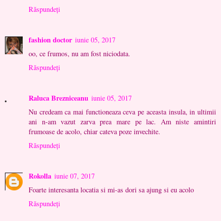
Răspundeți
fashion doctor
iunie 05, 2017
oo, ce frumos, nu am fost niciodata.
Răspundeți
Raluca Brezniceanu
iunie 05, 2017
Nu credeam ca mai functioneaza ceva pe aceasta insula, in ultimii
ani n-am vazut zarva prea mare pe lac. Am niste amintiri
frumoase de acolo, chiar cateva poze invechite.
Răspundeți
Rokolla
iunie 07, 2017
Foarte interesanta locatia si mi-as dori sa ajung si eu acolo
Răspundeți