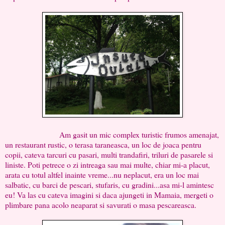
Am gasit un mic complex turistic frumos amenajat,
un restaurant rustic, o terasa taraneasca, un loc de joaca pentru
copii, cateva tarcuri cu pasari, multi trandafiri, triluri de pasarele si
liniste. Poti petrece o zi intreaga sau mai multe, chiar mi-a placut,
arata cu totul altfel inainte vreme...nu neplacut, era un loc mai
salbatic, cu barci de pescari, stufaris, cu gradini...asa mi-l amintesc
eu! Va las cu cateva imagini si daca ajungeti in Mamaia, mergeti o
plimbare pana acolo neaparat si savurati o masa pescareasca.