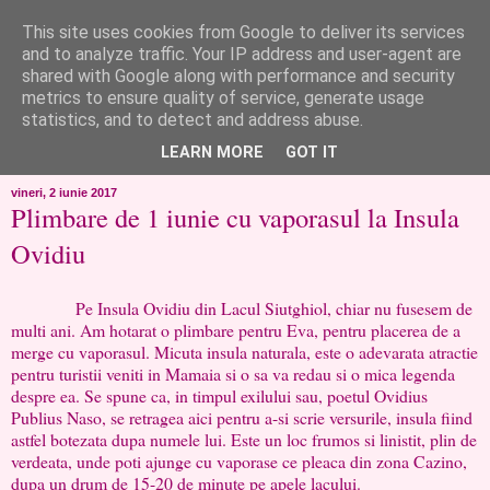
This site uses cookies from Google to deliver its services
like ?...or not!
and to analyze traffic. Your IP address and user-agent are
shared with Google along with performance and security
metrics to ensure quality of service, generate usage
..de toate!!!!!..alandala...cum imi trec prin minte..si cum am
statistics, and to detect and address abuse.
chef..incercate pe pielea mea..
LEARN MORE
GOT IT
vineri, 2 iunie 2017
Plimbare de 1 iunie cu vaporasul la Insula
Ovidiu
Pe Insula Ovidiu din Lacul Siutghiol, chiar nu fusesem de
multi ani. Am hotarat o plimbare pentru Eva, pentru placerea de a
merge cu vaporasul. Micuta insula naturala, este o adevarata atractie
pentru turistii veniti in Mamaia si o sa va redau si o mica legenda
despre ea. Se spune ca, in timpul exilului sau, poetul Ovidius
Publius Naso, se retragea aici pentru a-si scrie versurile, insula fiind
astfel botezata dupa numele lui. Este un loc frumos si linistit, plin de
verdeata, unde poti ajunge cu vaporase ce pleaca din zona Cazino,
dupa un drum de 15-20 de minute pe apele lacului.