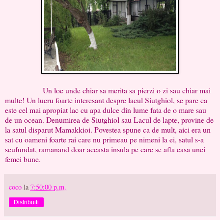
Un loc unde chiar sa merita sa pierzi o zi sau chiar mai
multe! Un lucru foarte interesant despre lacul Siutghiol, se pare ca
este cel mai apropiat lac cu apa dulce din lume fata de o mare sau
de un ocean. Denumirea de Siutghiol sau Lacul de lapte, provine de
la satul disparut Mamakkioi. Povestea spune ca de mult, aici era un
sat cu oameni foarte rai care nu primeau pe nimeni la ei, satul s-a
scufundat, ramanand doar aceasta insula pe care se afla casa unei
femei bune.
coco
la
7:50:00 p.m.
Distribuiți