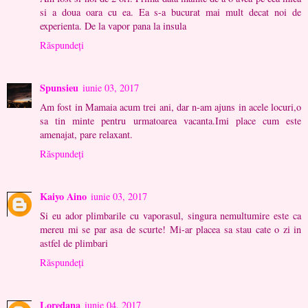
si a doua oara cu ea. Ea s-a bucurat mai mult decat noi de
experienta. De la vapor pana la insula
Răspundeți
Spunsieu
iunie 03, 2017
Am fost in Mamaia acum trei ani, dar n-am ajuns in acele locuri,o
sa tin minte pentru urmatoarea vacanta.Imi place cum este
amenajat, pare relaxant.
Răspundeți
Kaiyo Aino
iunie 03, 2017
Si eu ador plimbarile cu vaporasul, singura nemultumire este ca
mereu mi se par asa de scurte! Mi-ar placea sa stau cate o zi in
astfel de plimbari
Răspundeți
Loredana
iunie 04, 2017