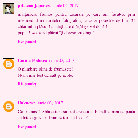
prietena-japoneza
iunie 02, 2017
mulţumesc frumos pentru excursia pe care am făcut-o, prin
intermediul minunatelor fotografii şi a celor povestite de tine !!!
chiar mi-a plăcut ! sunteţi tare drăgălaşe voi două !
pupic ! weekend plăcut îţi doresc, cu drag !
Răspundeți
Corina Podocea
iunie 02, 2017
O plimbare plina de frumusețe!
N-am mai fost demult pe acolo...
Răspundeți
Unknown
iunie 03, 2017
Ce frumos!! Abia astept sa mai creasca si bubulina mea sa poata
sa inteleaga si ea frumusetea unui loc. :)
Răspundeți