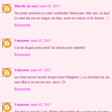
Dincolo de nori
iunie 03, 2017
Nu ştiam povestea cu satul scufundat! Interesant. Mai ales că dacă
în satul ăla era un singur om bun, acela era musai să fie femeie. :)
Răspundeți
Unknown
iunie 03, 2017
Cat de dragut arata totul! Iar micuta este superba!
Răspundeți
Unknown
iunie 03, 2017
nu stiam aceste lucruri despre lacul Siutghiol :) cu articolul tau am
mai aflat si eu lucruri noi, mersi :D
Răspundeți
Unknown
iunie 03, 2017
Am fost si noi de 2 ori. Prima data inainte de a o avea pe cea mica