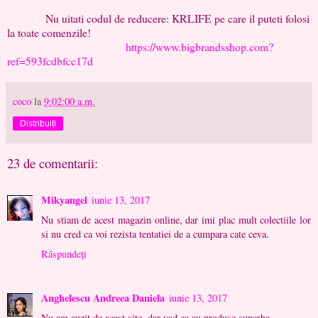
Nu uitati codul de reducere: KRLIFE pe care il puteti folosi
la toate comenzile!
https://www.bigbrandsshop.com?
ref=593fcdbfcc17d
coco
la
9:02:00 a.m.
Distribuiți
23 de comentarii:
Mikyangel
iunie 13, 2017
Nu stiam de acest magazin online, dar imi plac mult colectiile lor
si nu cred ca voi rezista tentatiei de a cumpara cate ceva.
Răspundeți
Anghelescu Andreea Daniela
iunie 13, 2017
Nu am auzit de acest site, dar vad ca au produse superbe