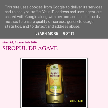
This site uses cookies from Google to deliver its services
like ?...or not!
and to analyze traffic. Your IP address and user-agent are
shared with Google along with performance and security
metrics to ensure quality of service, generate usage
..de toate!!!!!..alandala...cum imi trec prin minte..si cum am
statistics, and to detect and address abuse.
chef..incercate pe pielea mea..
LEARN MORE
GOT IT
sâmbătă, 4 decembrie 2010
SIROPUL DE AGAVE