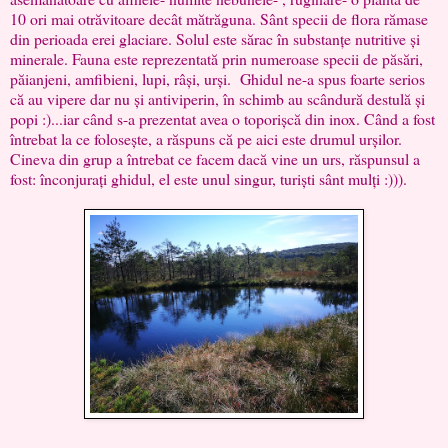
10 ori mai otrăvitoare decât mătrăguna. Sânt specii de flora rămase
din perioada erei glaciare. Solul este sărac în substanțe nutritive și
minerale. Fauna este reprezentată prin numeroase specii de păsări,
păianjeni, amfibieni, lupi, râși, urși. Ghidul ne-a spus foarte serios
că au vipere dar nu și antiviperin, în schimb au scândură destulă și
popi :)...iar când s-a prezentat avea o toporișcă din inox. Când a fost
întrebat la ce folosește, a răspuns că pe aici este drumul urșilor.
Cineva din grup a întrebat ce facem dacă vine un urs, răspunsul a
fost: înconjurați ghidul, el este unul singur, turiști sânt mulți :))).