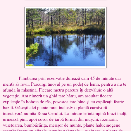
Plimbarea prin rezervatie durează cam 45 de minute dar
merită să revii. Parcurgi tinovul pe un podeț de lemn, pentru a nu te
afunda în mlaștină. Fiecare metru parcurs îți dezvăluie o altă
vegetație. Am nimerit un ghid tare hâtru, am ascultat fiecare
explicație în hohote de râs, povestea tare bine și cu explicații foarte
hazlii. Găsești aici plante rare, inclusiv o plantă carnivoră-
insectivoră numita Roua Cerului. La intrare te întâmpină brazi inalți,
urmează pini, apoi covor de iarbă format din mușchi, rozmarin,
vuietoarea, bumbăcărița, merișor de munte, plante halucinogene
asemănătoare cu afinele- numite nebunele- , ruginare- o planta de