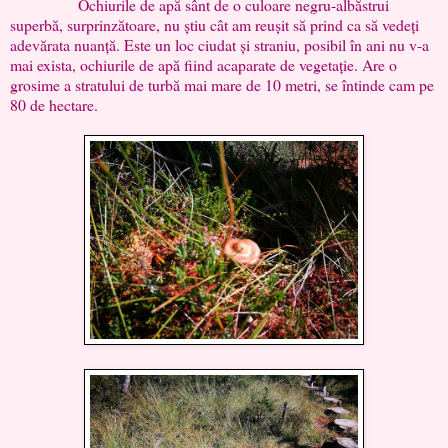
Ochiurile de apă sânt de o culoare negru-albăstrui
superbă, surprinzătoare, nu știu cât am reușit să prind ca să vedeți
adevărata nuanță. Este un loc ciudat și straniu, posibil în ani nu v-a
mai exista, ochiurile de apă fiind acaparate de vegetație. Are o
grosime a stratului de turbă mai mare de 10 metri, se întinde cam pe
80 de hectare.