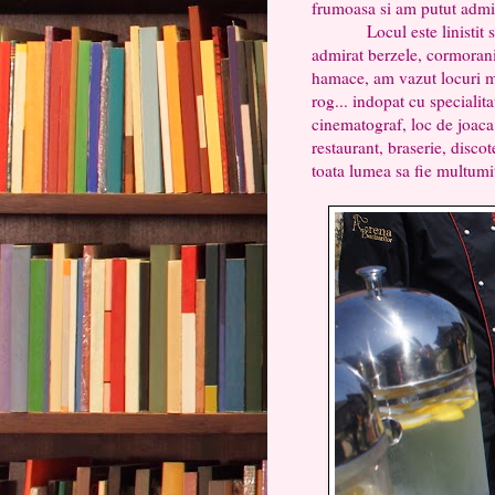
frumoasa si am putut admir
Locul este linistit si p
admirat berzele, cormoranii
hamace, am vazut locuri m
rog... indopat cu specialitat
cinematograf, loc de joaca
restaurant, braserie, discot
toata lumea sa fie multumi