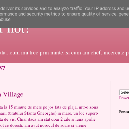
eliver its services and to analyze traffic. Your IP address and 
ormance and security metrics to ensure quality of service, gen
abuse.
or not!
dala...cum imi trec prin minte..si cum am chef..incercate 
57
n Village
Powe
 15 minute de mers pe jos fata de plaja, intr-o zona
Persoa
narii (bratului Sfantu Gheorghe) in mare, un loc superb
ta de vis. Chiar daca am stat doar 2 zile si luna aprilie
 tot ce doresti, am avut norocul de soare si vreme