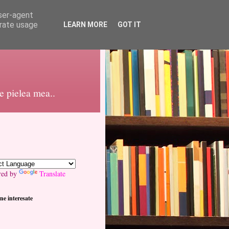
user-agent
erate usage
LEARN MORE
GOT IT
pe pielea mea..
red by
Translate
ne interesate