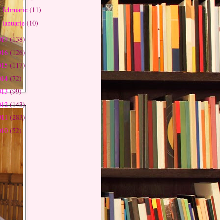
februarie
(11)
►
ianuarie
(10)
►
017
(138)
016
(126)
015
(117)
014
(72)
013
(99)
012
(143)
011
(283)
010
(52)