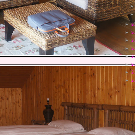
2
►
2
►
2
►
2
►
2
►
2
►
2
►
2
►