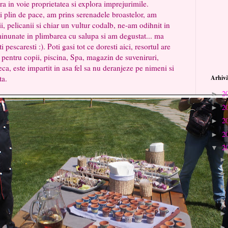
a in voie proprietatea si explora imprejurimile.
lin de pace, am prins serenadele broastelor, am
, pelicanii si chiar un vultur codalb, ne-am odihnit in
inunate in plimbarea cu salupa si am degustat... ma
i pescaresti :). Poti gasi tot ce doresti aici, resortul are
 pentru copii, piscina, Spa, magazin de suveniruri,
eca, este impartit in asa fel sa nu deranjeze pe nimeni si
ta.
Arhivă
2
►
2
►
2
►
2
►
2
▼