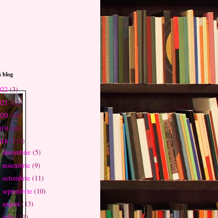
 blog
022
(3)
021
(22)
020
(69)
019
(84)
018
(118)
decembrie
(5)
►
noiembrie
(9)
►
octombrie
(11)
►
septembrie
(10)
►
august
(13)
►
iulie
(11)
►