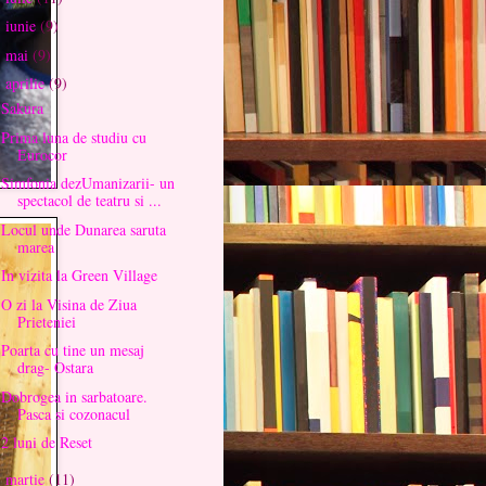
iunie
(9)
►
mai
(9)
►
aprilie
(9)
▼
Sakura
Prima luna de studiu cu
Eurocor
Simfonia dezUmanizarii- un
spectacol de teatru si ...
Locul unde Dunarea saruta
marea
In vizita la Green Village
O zi la Visina de Ziua
Prieteniei
Poarta cu tine un mesaj
drag- Ostara
Dobrogea in sarbatoare.
Pasca si cozonacul
2 luni de Reset
martie
(11)
►