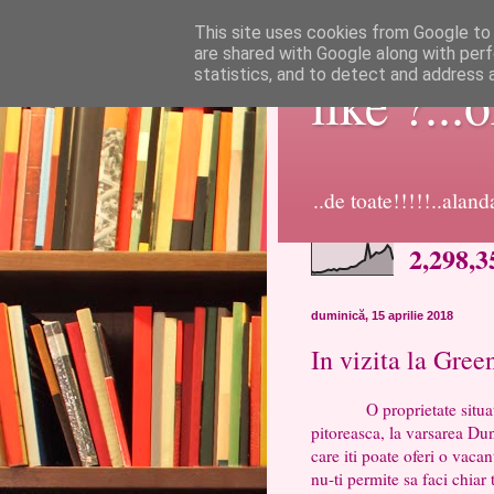
This site uses cookies from Google to d
are shared with Google along with perf
statistics, and to detect and address 
like ?...
..de toate!!!!!..alan
2,298,3
duminică, 15 aprilie 2018
In vizita la Gree
O proprietate situata la
pitoreasca, la varsarea Du
care iti poate oferi o vacan
nu-ti permite sa faci chiar