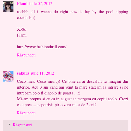
Plami
iulie 07, 2012
aaahhh all i wanna do right now is lay by the pool sipping
cocktails :)
XoXo
Plami
http://www.fashionthrill.com/
Răspundeți
sakura
iulie 11, 2012
Coco mea, Coco mea :)) Ce bine ca ai dezvaluit tu imagini din
interior. Acu 3 ani cand am venit la mare stateam la intrare si ne
intrebam ce-o fi dincolo de poarta ...:)
Mi-am propus si eu ca in august sa mergem cu copiii acolo. Crezi
ca e prea ... nepotrivit ptr o zana mica de 2 ani?
Răspundeți
Răspunsuri