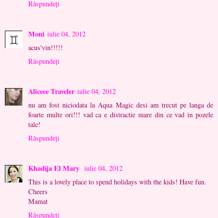
Răspundeți
Moni
iulie 04, 2012
acus'vin!!!!!
Răspundeți
Aliceee Traveler
iulie 04, 2012
nu am fost niciodata la Aqua Magic desi am trecut pe langa de
foarte multe ori!!! vad ca e distractie mare din ce vad in pozele
tale!
Răspundeți
Khadija El Mary
iulie 04, 2012
This is a lovely place to spend holidays with the kids! Have fun.
Cheers
Mamat
Răspundeți