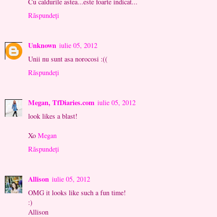
Cu caldurile astea...este foarte indicat...
Răspundeți
Unknown
iulie 05, 2012
Unii nu sunt asa norocosi :((
Răspundeți
Megan, TfDiaries.com
iulie 05, 2012
look likes a blast!
Xo
Megan
Răspundeți
Allison
iulie 05, 2012
OMG it looks like such a fun time!
:)
Allison