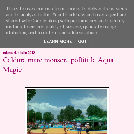
This site uses cookies from Google to deliver its services
like ?...or not!
and to analyze traffic. Your IP address and user-agent are
shared with Google along with performance and security
metrics to ensure quality of service, generate usage
..de toate!!!!!..alandala...cum imi trec prin minte..si cum am
statistics, and to detect and address abuse.
chef..incercate pe pielea mea..
LEARN MORE
GOT IT
miercuri, 4 iulie 2012
Caldura mare monser...poftiti la Aqua
Magic !