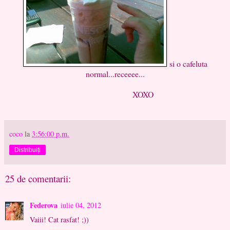
si o cafeluta
normal...receeee...
XOXO
coco
la
3:56:00 p.m.
Distribuiți
25 de comentarii:
Federova
iulie 04, 2012
Vaiii! Cat rasfat! ;))