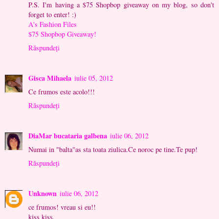
P.S. I'm having a $75 Shopbop giveaway on my blog, so don't
forget to enter! :)
A's Fashion Files
$75 Shopbop Giveaway!
Răspundeți
Gisca Mihaela
iulie 05, 2012
Ce frumos este acolo!!!
Răspundeți
DiaMar bucataria galbena
iulie 06, 2012
Numai in "balta"as sta toata ziulica.Ce noroc pe tine.Te pup!
Răspundeți
Unknown
iulie 06, 2012
ce frumos! vreau si eu!!
kiss kiss,