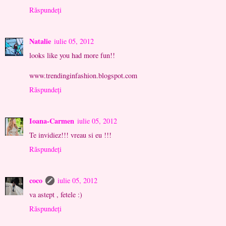
Răspundeți
Natalie
iulie 05, 2012
looks like you had more fun!!
www.trendinginfashion.blogspot.com
Răspundeți
Ioana-Carmen
iulie 05, 2012
Te invidiez!!! vreau si eu !!!
Răspundeți
coco
iulie 05, 2012
va astept , fetele :)
Răspundeți