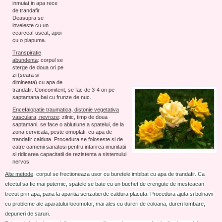
inmuiat in apa rece
de trandafir.
Deasupra se
inveleste cu un
cearceaf uscat, apoi
cu o plapuma.
Transpiratie
abundenta
: corpul se
sterge de doua ori pe
zi (seara si
dimineata) cu apa de
trandafir. Concomitent, se fac de 3-4 ori pe
saptamana bai cu frunze de nuc.
Encefalopatie traumatica, distonie vegetativa
vasculara, nevroze
: zilnic, timp de doua
saptamani, se face o ablutiune a spatelui, de la
zona cervicala, peste omoplati, cu apa de
trandafir calduta. Procedura se foloseste si de
catre oamenii sanatosi pentru intarirea imunitatii
si ridicarea capacitatii de rezistenta a sistemului
nervos.
Alte metode
: corpul se frectioneaza usor cu buretele imbibat cu apa de trandafir. Ca
efectul sa fie mai puternic, spatele se bate cu un buchet de crengute de mesteacan
trecut prin apa, pana la aparitia senzatiei de caldura placuta. Procedura ajuta si bolnavii
cu probleme ale aparatului locomotor, mai ales cu dureri de coloana, dureri lombare,
depuneri de saruri.