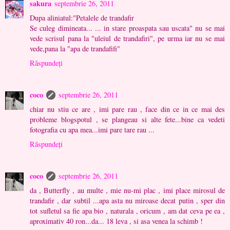
sakura
septembrie 26, 2011
Dupa aliniatul:"Petalele de trandafir
Se culeg dimineata... ... in stare proaspata sau uscata" nu se mai
vede scrisul pana la "uleiul de trandafiri", pe urma iar nu se mai
vede,pana la "apa de trandafifi"
Răspundeți
coco
septembrie 26, 2011
chiar nu stiu ce are , imi pare rau , face din ce in ce mai des
probleme blogspotul , se plangeau si alte fete...bine ca vedeti
fotografia cu apa mea...imi pare tare rau ...
Răspundeți
coco
septembrie 26, 2011
da , Butterfly , au multe , mie nu-mi plac , imi place mirosul de
trandafir , dar subtil ...apa asta nu miroase decat putin , sper din
tot sufletul sa fie apa bio , naturala , oricum , am dat ceva pe ea ,
aproximativ 40 ron...da... 18 leva , si asa venea la schimb !