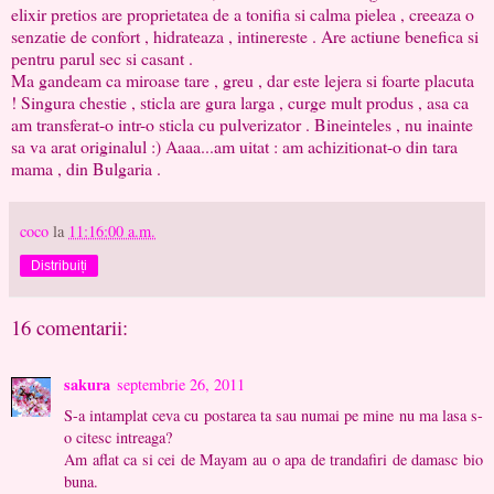
elixir pretios are proprietatea de a tonifia si calma pielea , creeaza o
senzatie de confort , hidrateaza , intinereste . Are actiune benefica si
pentru parul sec si casant .
Ma gandeam ca miroase tare , greu , dar este lejera si foarte placuta
! Singura chestie , sticla are gura larga , curge mult produs , asa ca
am transferat-o intr-o sticla cu pulverizator . Bineinteles , nu inainte
sa va arat originalul :) Aaaa...am uitat : am achizitionat-o din tara
mama , din Bulgaria .
coco
la
11:16:00 a.m.
Distribuiți
16 comentarii:
sakura
septembrie 26, 2011
S-a intamplat ceva cu postarea ta sau numai pe mine nu ma lasa s-
o citesc intreaga?
Am aflat ca si cei de Mayam au o apa de trandafiri de damasc bio
buna.