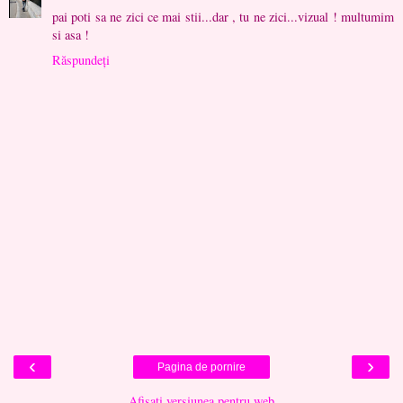
pai poti sa ne zici ce mai stii...dar , tu ne zici...vizual ! multumim
si asa !
Răspundeți
‹
›
Pagina de pornire
Afișați versiunea pentru web