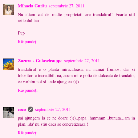
Mihaela Gurău
septembrie 27, 2011
Nu stiam cat de multe proprietati are trandafirul! Foarte util
articolul tau
Pup
Răspundeți
Zazuza's Gulaschsuppe
septembrie 27, 2011
trandafirul e o planta miraculoasa, nu numai frumos, dar si
folositor. e incredibil. na, acum mi-e pofta de dulceata de trandafir,
ce vorbim noi si unde ajung eu :)))
Răspundeți
coco
septembrie 27, 2011
pai ajungem la ce ne doare :)))..papa !hmmmm...bunuta...am in
plan...da' nu stiu daca se concretizeaza !
Răspundeți