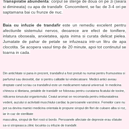
Transpiratie abundenta
: corpul se sterge de doua ori pe zi (seara
si dimineata) cu apa de trandafir. Concomitent, se fac de 3-4 ori pe
saptamana bai cu frunze de nuc.
Baia cu infuzie de trandafir
este un remediu excelent pentru
afectiunile sistemului nervos, deoarece are efect de tonifiere,
inlatura oboseala, anxietatea, ajuta inima si curata delicat pielea.
Jumatate de pahar de petale se infuzeaza intr-un litru de apa
clocotita. Se acopera vasul timp de 20 minute, apoi tot continutul se
toarna in cada.
Din antichitate si pana in prezent, trandafirul a fost pretuit nu numai pentru frumusetea si
parfumul sau deosebit, dar si pentru calitatile lui vindecatoare. Medicii antici aveau
dreptate cand scriau ca trandafirul este un medicament natural universal. In medicina
chineza si tibetana, petalele de trandafir se foloseau pentru curatarea ficatului de toxine,
ridicarea tonusului organismului. Ceaiul aromat se recomanda pentru imbunatatirea
vederii, auzului si activitatii muschiului cardiac la persoanele varstnice. Femeilor care nu
pot sa devina mamici medicina orientala le propune siropul din flori de culoare alba si roz,
iar in caz de sterilitate
masculina, siropul de flori rosii si bordo. Persoanele afectate de depresie erau sfatuite
sa-si stropeasca zilnic locuinta cu infuzie de trandafir.