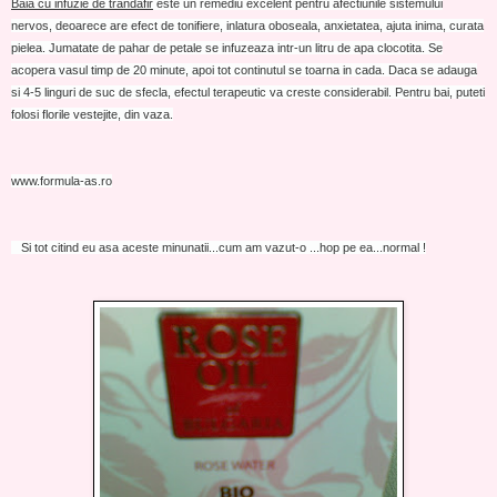
Baia cu infuzie de trandafir
este un remediu excelent pentru afectiunile sistemului
nervos, deoarece are efect de tonifiere, inlatura oboseala, anxietatea, ajuta inima, curata
pielea. Jumatate de pahar de petale se infuzeaza intr-un litru de apa clocotita. Se
acopera vasul timp de 20 minute, apoi tot continutul se toarna in cada. Daca se adauga
si 4-5 linguri de suc de sfecla, efectul terapeutic va creste considerabil. Pentru bai, puteti
folosi florile vestejite, din vaza.
www.formula-as.ro
Si tot citind eu asa aceste minunatii...cum am vazut-o ...hop pe ea...normal !