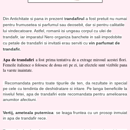
Din Antichitate si pana in prezent t
randafirul
a fost pretuit nu numai
pentru frumusetea si parfumul sau deosebit, dar si pentru calitatile
lui vindecatoare. Astfel, romanii isi ungeau corpul cu ulei de
trandafir, iar imparatul Nero organiza banchete in sali impodobite
cu petale de trandafiri si invitatii erau serviti cu
vin parfumat de
trandafir.
Apa de trandafiri
a fost prima tentativa de a extrage mirosul acestei flori.
Femeile italience o folosesc de doua ori pe zi, iar efectele sunt vizibile pana
la varste inaintate.
Recomandata pentru toate tipurile de ten, da rezultate in special
pe cele cu tendinta de deshidratare si iritare. Pe langa beneficiile la
nivelul fetei, apa de trandafiri este recomandata pentru amelioarea
anumitor afectiuni.
Vertij, ameteala puternica
: se leaga fruntea cu un prosop inmuiat
in apa de trandafir rece.