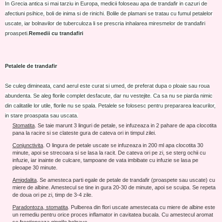
In Grecia antica si mai tarziu in Europa, medicii foloseau apa de trandafir in cazuri de
afectiuni psihice, boli de inima si de rinichi. Bolile de plamani se tratau cu fumul petalelor
uscate, iar bolnavilor de tuberculoza li se prescria inhalarea miresmelor de trandafiri
proaspeti.
Remedii cu trandafiri
Petalele de trandafir
Se culeg dimineata, cand aerul este curat si umed, de preferat dupa o ploaie sau roua
abundenta. Se aleg florile complet desfacute, dar nu vestejite. Ca sa nu se piarda nimic
din calitatile lor utile, florile nu se spala. Petalele se folosesc pentru prepararea leacurilor,
in stare proaspata sau uscata.
Stomatita
. Se taie marunt 3 linguri de petale, se infuzeaza in 2 pahare de apa clocotita
pana la racire si se clateste gura de cateva ori in timpul zilei.
Conjunctivita
. O lingura de petale uscate se infuzeaza in 200 ml apa clocotita 30
minute, apoi se strecoara si se lasa la racit. De cateva ori pe zi, se sterg ochii cu
infuzie, iar inainte de culcare, tampoane de vata imbibate cu infuzie se lasa pe
pleoape 30 minute.
Amigdalita
. Se amesteca parti egale de petale de trandafir (proaspete sau uscate) cu
miere de albine. Amestecul se tine in gura 20-30 de minute, apoi se scuipa. Se repeta
de doua ori pe zi, timp de 3-4 zile.
Paradontoza, stomatita
. Pulberea din flori uscate amestecata cu miere de albine este
un remediu pentru orice proces inflamator in cavitatea bucala. Cu amestecul aromat
se frectioneaza gingiile bolnave.