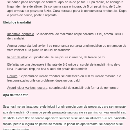
se aduce pana aproape de fierbere, apoi se ia de pe foc. Dupa racire, se adauga 2
linguri de miere de albine. Se consuma cate o lingura, de 5 ori pe zi, timp de 3 zile,
apoi urmeaza o pauza de 3 zile. Cura dureaza pana la consumarea produsului. Dupa
o pauza de o luna, poate fi repetata.
Uleiul de trandafiri
Insomnie, depresie
. Se inhaleaza, de mai multe ori pe parcursul zilei, aroma uleiului
de trandafiri.
Angina pectorala
: bolnavilor li se recomanda purtarea unui medalion cu un tampon de
vata imbibat cu o picatura de ulei de trandafir.
In caz de otita
: 2-3 picaturi de ulei se picura in ureche, de trei ori pe zi.
Blefarita
: se ung pleoapele inflamate de 2-3 ori pe zi cu ulei de trandafir, timp de o
luna. In acelasi timp, se bea si ceai din petale de trandafir.
Celulita
: 12 picaturi de ulei de trandafir se amesteca cu 100 ml ulei de masline. Se
frectioneaza locurile cu probleme, dupa un dus cald.
Arsuri, ulcer varicos, escara
: se aplica ulei de trandafir sub forma de comprese.
Apa de trandafir
Stramosii ne-au lasat secretele folosirii unui remediu usor de preparat, care se numeste
apa de trandafir. O mana de petale proaspete sau uscate se pun intr-un vas emailat sau
de sticla. Peste flori se toarna apa fiarta si racita si se lasa sa infuzeze 5-6 ore. Varianta
rapida: peste o lingura de petale se toarna un pahar de apa fierbinte, se acopera si se
lasa pana la racire.