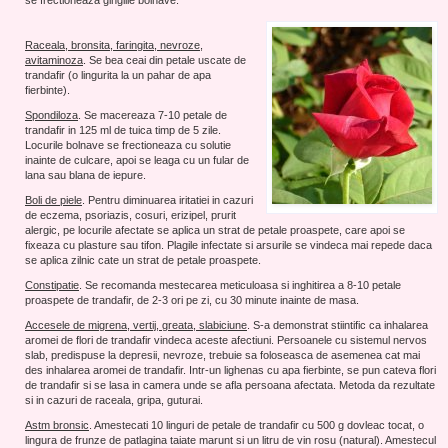
Raceala, bronsita, faringita, nevroze,
avitaminoza
. Se bea ceai din petale uscate de
trandafir (o lingurita la un pahar de apa
fierbinte).
Spondiloza
. Se macereaza 7-10 petale de
trandafir in 125 ml de tuica timp de 5 zile.
Locurile bolnave se frectioneaza cu solutie
inainte de culcare, apoi se leaga cu un fular de
lana sau blana de iepure.
Boli de piele
. Pentru diminuarea iritatiei in cazuri
de eczema, psoriazis, cosuri, erizipel, prurit
alergic, pe locurile afectate se aplica un strat de petale proaspete, care apoi se
fixeaza cu plasture sau tifon. Plagile infectate si arsurile se vindeca mai repede daca
se aplica zilnic cate un strat de petale proaspete.
Constipatie
. Se recomanda mestecarea meticuloasa si inghitirea a 8-10 petale
proaspete de trandafir, de 2-3 ori pe zi, cu 30 minute inainte de masa.
Accesele de migrena, vertij, greata, slabiciune
. S-a demonstrat stiintific ca inhalarea
aromei de flori de trandafir vindeca aceste afectiuni. Persoanele cu sistemul nervos
slab, predispuse la depresii, nevroze, trebuie sa foloseasca de asemenea cat mai
des inhalarea aromei de trandafir. Intr-un lighenas cu apa fierbinte, se pun cateva flori
de trandafir si se lasa in camera unde se afla persoana afectata. Metoda da rezultate
si in cazuri de raceala, gripa, guturai.
Astm bronsic
. Amestecati 10 linguri de petale de trandafir cu 500 g dovleac tocat, o
lingura de frunze de patlagina taiate marunt si un litru de vin rosu (natural). Amestecul