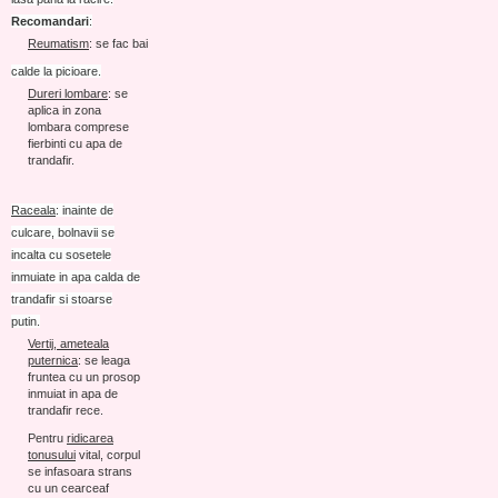
Recomandari
:
Reumatism
: se fac bai
calde la picioare.
Dureri lombare
: se
aplica in zona
lombara comprese
fierbinti cu apa de
trandafir.
Raceala
: inainte de
culcare, bolnavii se
incalta cu sosetele
inmuiate in apa calda de
trandafir si stoarse
putin.
Vertij, ameteala
puternica
: se leaga
fruntea cu un prosop
inmuiat in apa de
trandafir rece.
Pentru
ridicarea
tonusului
vital, corpul
se infasoara strans
cu un cearceaf