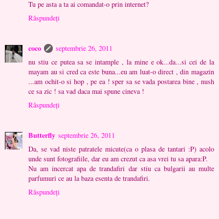
Tu pe asta a ta ai comandat-o prin internet?
Răspundeți
coco
septembrie 26, 2011
nu stiu ce putea sa se intample , la mine e ok...da...si cei de la
mayam au si cred ca este buna...eu am luat-o direct , din magazin
...am ochit-o si hop , pe ea ! sper sa se vada postarea bine , nush
ce sa zic ! sa vad daca mai spune cineva !
Răspundeți
Butterfly
septembrie 26, 2011
Da, se vad niste patratele micute(ca o plasa de tantari :P) acolo
unde sunt fotografiile, dar eu am crezut ca asa vrei tu sa apara:P.
Nu am incercat apa de trandafiri dar stiu ca bulgarii au multe
parfumuri ce au la baza esenta de trandafiri.
Răspundeți