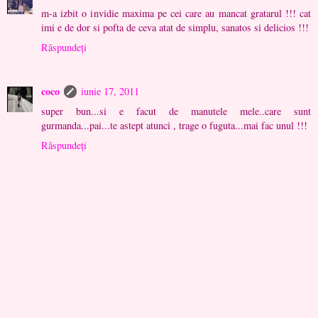
m-a izbit o invidie maxima pe cei care au mancat gratarul !!! cat
imi e de dor si pofta de ceva atat de simplu, sanatos si delicios !!!
Răspundeți
coco
iunie 17, 2011
super bun...si e facut de manutele mele..care sunt
gurmanda...pai...te astept atunci , trage o fuguta...mai fac unul !!!
Răspundeți