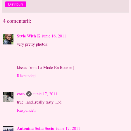
Distribuiți
4 comentarii:
Style With K
iunie 16, 2011
very pretty photos!
kisses from La Mode En Rose = )
Răspundeți
coco
iunie 17, 2011
true...and..really tasty ...:d
Răspundeți
Antonina Sofia Sociu
iunie 17, 2011