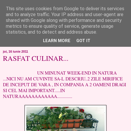
This site uses cookies from Google to deliver its services
like ?...or not!
and to analyze traffic. Your IP address and user-agent are
shared with Google along with performance and security
metrics to ensure quality of service, generate usage
..de toate!!!!!..alandala...cum imi trec prin minte..si cum am
statistics, and to detect and address abuse.
chef..incercate pe pielea mea..
LEARN MORE
GOT IT
joi, 16 iunie 2011
RASFAT CULINAR...
UN MINUNAT WEEK-END IN NATURA
...NICI NU AM CUVINTE SA-L DESCRIU..2 ZILE MIRIFICE
DE INCEPUT DE VARA , IN COMPANIA A 2 OAMENI DRAGI
SI CEL MAI IMPORTANT.....IN
NATURAAAAAAAAAAAA.............