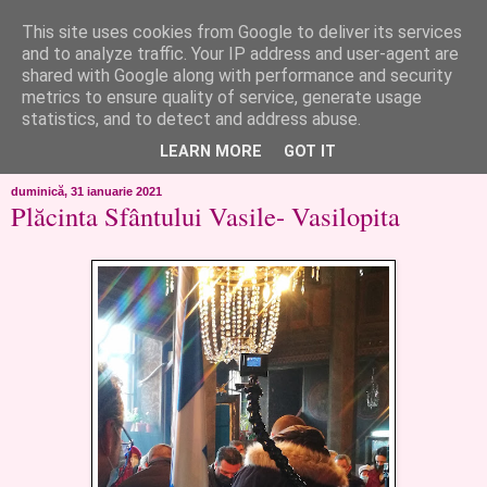
This site uses cookies from Google to deliver its services
like ?...or not!
and to analyze traffic. Your IP address and user-agent are
shared with Google along with performance and security
metrics to ensure quality of service, generate usage
..de toate!!!!!..alandala...cum imi trec prin minte..si cum am
statistics, and to detect and address abuse.
chef..incercate pe pielea mea..
LEARN MORE
GOT IT
duminică, 31 ianuarie 2021
Plăcinta Sfântului Vasile- Vasilopita