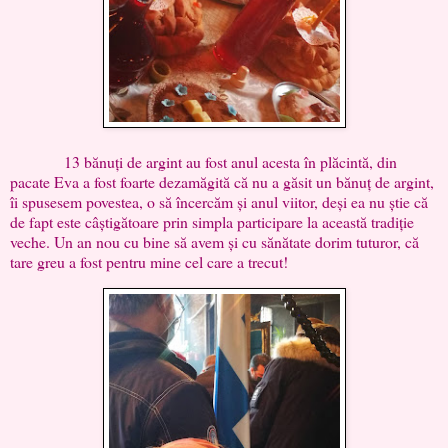
13 bănuți de argint au fost anul acesta în plăcintă, din
pacate Eva a fost foarte dezamăgită că nu a găsit un bănuț de argint,
îi spusesem povestea, o să încercăm și anul viitor, deși ea nu știe că
de fapt este câștigătoare prin simpla participare la această tradiție
veche. Un an nou cu bine să avem și cu sănătate dorim tuturor, că
tare greu a fost pentru mine cel care a trecut!