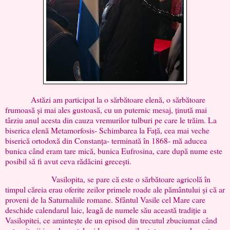
Astăzi am participat la o sărbătoare elenă, o sărbătoare
frumoasă și mai ales gustoasă, cu un puternic mesaj, ținută mai
târziu anul acesta din cauza vremurilor tulburi pe care le trăim. La
biserica elenă Metamorfosis- Schimbarea la Față, cea mai veche
biserică ortodoxă din Constanța- terminată în 1868- mă aducea
bunica când eram tare mică, bunica Eufrosina, care după nume este
posibil să fi avut ceva rădăcini grecești.
Vasilopita, se pare că este o sărbătoare agricolă în
timpul căreia erau oferite zeilor primele roade ale pământului și că ar
proveni de la Saturnaliile romane. Sfântul Vasile cel Mare care
deschide calendarul laic, leagă de numele său această tradiție a
Vasilopitei, ce amintește de un episod din trecutul zbuciumat când