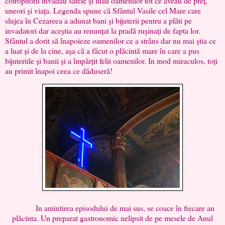
cotropitorii invadau satele și luau oamenilor tot ce aveau de preț,
uneori și viața. Legenda spune că Sfântul Vasile cel Mare care
slujea în Cezareea a adunat bani și bijuterii pentru a plăti pe
invadatori dar aceștia au renunțat la pradă rușinați de fapta lor.
Sfântul a dorit să înapoieze oamenilor ce a strâns dar nu mai știa ce
a luat și de la cine, așa că a făcut o plăcintă mare în care a pus
bijuteriile și banii și a împărțit felii oamenilor. In mod miraculos, toți
au primit înapoi ceea ce dăduseră!
In amintirea episodului de mai sus, se coace în fiecare an
plăcinta. Un preparat gastronomic nelipsit de pe mesele de Anul