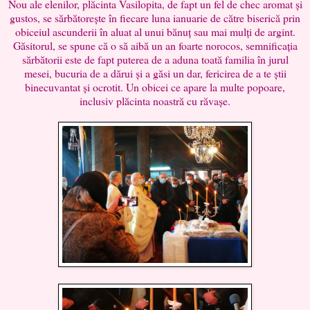
Nou ale elenilor, plăcinta Vasilopita, de fapt un fel de chec aromat și
gustos, se sărbătorește în fiecare luna ianuarie de către biserică prin
obiceiul ascunderii în aluat al unui bănuț sau mai mulți de argint.
Găsitorul, se spune că o să aibă un an foarte norocos, semnificația
sărbătorii este de fapt puterea de a aduna toată familia în jurul
mesei, bucuria de a dărui și a găsi un dar, fericirea de a te știi
binecuvantat și ocrotit. Un obicei ce apare la multe popoare,
inclusiv plăcinta noastră cu răvașe.