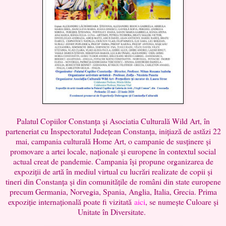
Palatul Copiilor Constanța și Asociatia Culturală Wild Art, în
parteneriat cu Inspectoratul Județean Constanța, inițiază de astăzi 22
mai, campania culturală Home Art, o campanie de susținere și
promovare a artei locale, naționale și europene în contextul social
actual creat de pandemie. Campania își propune organizarea de
expoziții de artă în mediul virtual cu lucrări realizate de copii și
tineri din Constanța și din comunitățile de români din state europene
precum Germania, Norvegia, Spania, Anglia, Italia, Grecia. Prima
expoziție internațională poate fi vizitată
aici
, se numește Culoare și
Unitate în Diversitate.