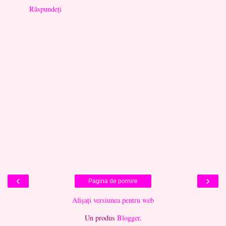
Răspundeți
‹
›
Pagina de pornire
Afișați versiunea pentru web
Un produs
Blogger
.