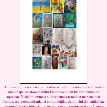
''Atunci cînd lucrezi cu copii, entuziasmul și bucuria preced talentul,
imaginația acestora rezultînd întotdeauna în lucrări demne de
apreciat. Nicicînd unitatea și diversitatea n-au fost marcate mai
frumos, reprezentanții mici ai comunităților de români din străinătate
demonstrînd prin linie și culoare un concept european istoric'' spune