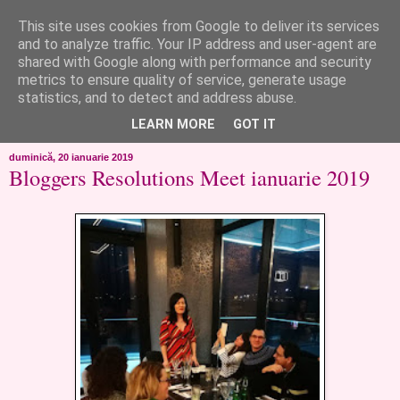
This site uses cookies from Google to deliver its services
like ?...or not!
and to analyze traffic. Your IP address and user-agent are
shared with Google along with performance and security
metrics to ensure quality of service, generate usage
..de toate!!!!!..alandala...cum imi trec prin minte..si cum am
statistics, and to detect and address abuse.
chef..incercate pe pielea mea..
LEARN MORE
GOT IT
duminică, 20 ianuarie 2019
Bloggers Resolutions Meet ianuarie 2019