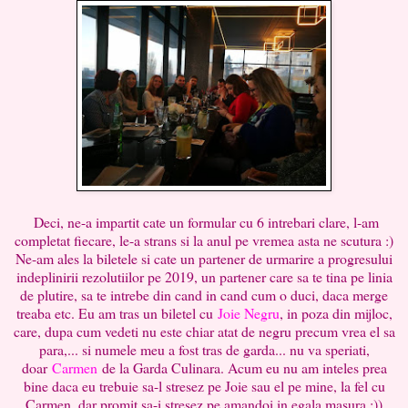
Deci, ne-a impartit cate un formular cu 6 intrebari clare, l-am
completat fiecare, le-a strans si la anul pe vremea asta ne scutura :)
Ne-am ales la biletele si cate un partener de urmarire a progresului
indeplinirii rezolutiilor pe 2019, un partener care sa te tina pe linia
de plutire, sa te intrebe din cand in cand cum o duci, daca merge
treaba etc. Eu am tras un biletel cu
Joie Negru
, in poza din mijloc,
care, dupa cum vedeti nu este chiar atat de negru precum vrea el sa
para,... si numele meu a fost tras de garda... nu va speriati,
doar
Carmen
de la Garda Culinara. Acum eu nu am inteles prea
bine daca eu trebuie sa-l stresez pe Joie sau el pe mine, la fel cu
Carmen, dar promit sa-i stresez pe amandoi in egala masura :))