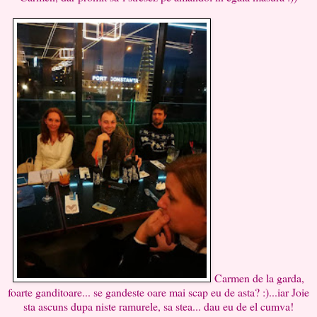
Carmen de la garda,
foarte ganditoare... se gandeste oare mai scap eu de asta? :)...iar Joie
sta ascuns dupa niste ramurele, sa stea... dau eu de el cumva!