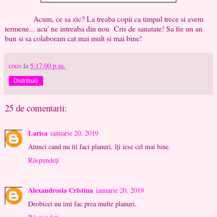
Acum, ce sa zic? La treaba copii ca timpul trece si avem
termene... acu' ne intreaba din nou Cris de sanatate! Sa fie un an
bun si sa colaboram cat mai mult si mai bine!
coco
la
5:17:00 p.m.
Distribuiți
25 de comentarii:
Larisa
ianuarie 20, 2019
Atunci cand nu iti faci planuri, îți iese cel mai bine.
Răspundeți
Alexandrosia Cristina
ianuarie 20, 2019
Deobicei nu imi fac prea multe planuri.