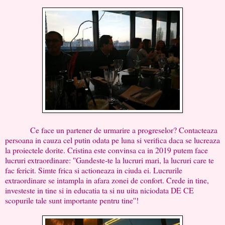
Ce face un partener de urmarire a progreselor? Contacteaza
persoana in cauza cel putin odata pe luna si verifica daca se lucreaza
la proiectele dorite. Cristina este convinsa ca in 2019 putem face
lucruri extraordinare: ''Gandeste-te la lucruri mari, la lucruri care te
fac fericit. Simte frica si actioneaza in ciuda ei. Lucrurile
extraordinare se intampla in afara zonei de confort. Crede in tine,
investeste in tine si in educatia ta si nu uita niciodata DE CE
scopurile tale sunt importante pentru tine''!