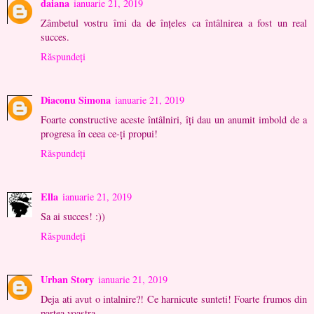
daiana
ianuarie 21, 2019
Zâmbetul vostru îmi da de înțeles ca întâlnirea a fost un real
succes.
Răspundeți
Diaconu Simona
ianuarie 21, 2019
Foarte constructive aceste întâlniri, îți dau un anumit imbold de a
progresa în ceea ce-ți propui!
Răspundeți
Ella
ianuarie 21, 2019
Sa ai succes! :))
Răspundeți
Urban Story
ianuarie 21, 2019
Deja ati avut o intalnire?! Ce harnicute sunteti! Foarte frumos din
partea voastra