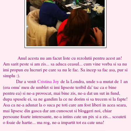
Anul acesta nu am facut liste cu rezolutii pentru acest an!
Am sarit peste si am zis... sa aduca ceasul... cum vine vorba si sa nu
imi propun eu lucruri pe care sa nu le fac. Sa incep sa fac asa, pur si
simplu :).
Dar a venit
Cristina Joy
de la Londra, unde s-a mutat de 1 an
(era omu' meu de umblet si imi lipseste teribil da' tac ca e bine
pentru ea) si ne-a provocat, mai bine zis, ne-a dat un sut in fund,
dupa spusele ei, sa ne gandim la ce ne dorim si sa trecem si la fapte!
Asa ca ne-a adunat la o suca pe toti care am fost liberi in acea seara,
mai lipsesc din gasca dar am cunoscut si bloggeri noi, chiar
persoane foarte interesante, ne-a intins cate un pix si a zis... scoateti
o foaie de hartie... ma rog, ne-a impartit tot ea cate una!