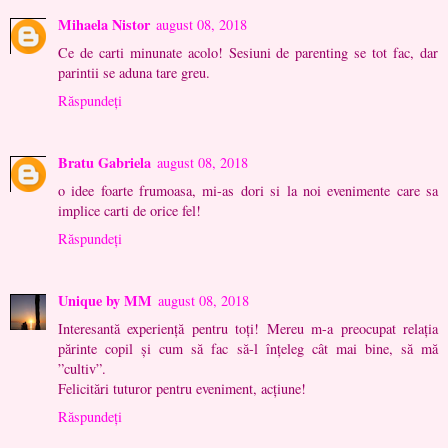
Mihaela Nistor
august 08, 2018
Ce de carti minunate acolo! Sesiuni de parenting se tot fac, dar
parintii se aduna tare greu.
Răspundeți
Bratu Gabriela
august 08, 2018
o idee foarte frumoasa, mi-as dori si la noi evenimente care sa
implice carti de orice fel!
Răspundeți
Unique by MM
august 08, 2018
Interesantă experiență pentru toți! Mereu m-a preocupat relația
părinte copil și cum să fac să-l înțeleg cât mai bine, să mă
”cultiv”.
Felicitări tuturor pentru eveniment, acțiune!
Răspundeți