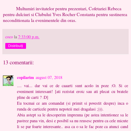
Multumiri invitatelor pentru prezentari, Cofetariei Rebeca
pentru dulciuri si Clubului Yves Rocher Constanta pentru sustinerea
neconditionata la evenimentele din oras.
coco
la
7:33:00 p.m.
Distribuiți
13 comentarii:
copilarim
august 07, 2018
.... vai... dar vai ce de caaarti sunt acolo in poze :O. Si ce
eveniment interesant! [ati rezistat eroic sau ati plecat cu bratele
pline de carti ? :D]
Eu tocmai ce am comandat (si primit si povestit despre) inca o
runda de carticele pentru nepoteii mei dragalasi ;))).
Abia astept sa le descoperim impreuna (pe astea intentionez sa le
pastrez pana vin, desi e posibil sa nu reusesc pentru ca cele micute
li se par foarte interesante.. asa ca o sa le fac poze ca atunci cand