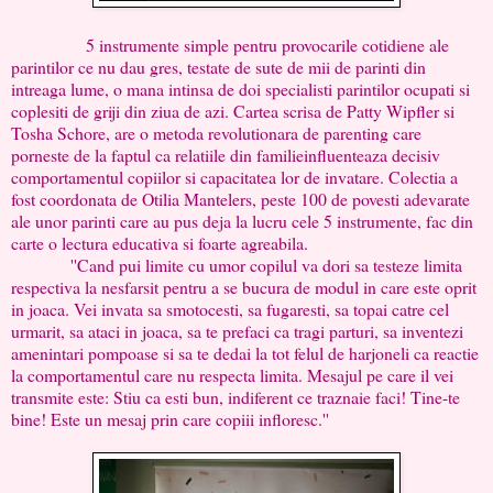
5 instrumente simple pentru provocarile cotidiene ale
parintilor ce nu dau gres, testate de sute de mii de parinti din
intreaga lume, o mana intinsa de doi specialisti parintilor ocupati si
coplesiti de griji din ziua de azi. Cartea scrisa de Patty Wipfler si
Tosha Schore, are o metoda revolutionara de parenting care
porneste de la faptul ca relatiile din familieinfluenteaza decisiv
comportamentul copiilor si capacitatea lor de invatare. Colectia a
fost coordonata de Otilia Mantelers, peste 100 de povesti adevarate
ale unor parinti care au pus deja la lucru cele 5 instrumente, fac din
carte o lectura educativa si foarte agreabila.
''Cand pui limite cu umor copilul va dori sa testeze limita
respectiva la nesfarsit pentru a se bucura de modul in care este oprit
in joaca. Vei invata sa smotocesti, sa fugaresti, sa topai catre cel
urmarit, sa ataci in joaca, sa te prefaci ca tragi parturi, sa inventezi
amenintari pompoase si sa te dedai la tot felul de harjoneli ca reactie
la comportamentul care nu respecta limita. Mesajul pe care il vei
transmite este: Stiu ca esti bun, indiferent ce traznaie faci! Tine-te
bine! Este un mesaj prin care copiii infloresc.''