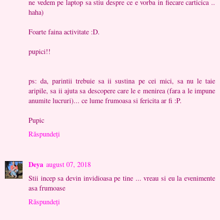
ne vedem pe laptop sa stiu despre ce e vorba in fiecare carticica ..
haha)
Foarte faina activitate :D.
pupici!!
ps: da, parintii trebuie sa ii sustina pe cei mici, sa nu le taie
aripile, sa ii ajuta sa descopere care le e menirea (fara a le impune
anumite lucruri)... ce lume frumoasa si fericita ar fi :P.
Pupic
Răspundeți
Deya
august 07, 2018
Stii incep sa devin invidioasa pe tine ... vreau si eu la evenimente
asa frumoase
Răspundeți