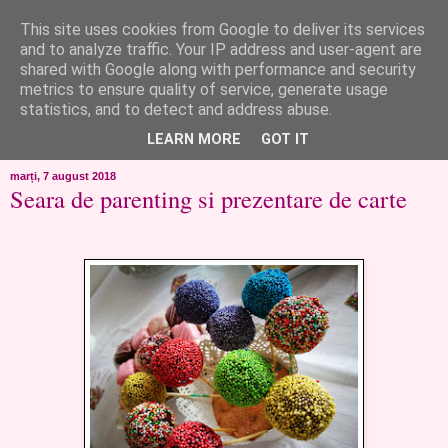
This site uses cookies from Google to deliver its services
like ?...or not!
and to analyze traffic. Your IP address and user-agent are
shared with Google along with performance and security
metrics to ensure quality of service, generate usage
..de toate!!!!!..alandala...cum imi trec prin minte..si cum am
statistics, and to detect and address abuse.
chef..incercate pe pielea mea..
LEARN MORE
GOT IT
marți, 7 august 2018
Seara de parenting si prezentare de carte