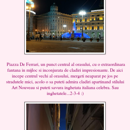
Piazza De Ferrari, un punct central al orasului, cu o extraordinara
fantana in mijloc si inconjurata de cladiri impresionante. De aici
incepe centrul vechi al orasului, mergeti neaparat pe jos pe
stradutele mici, acolo o sa puteti admira cladiri apartinand stilului
Art Nouveau si puteti savura inghetata italiana celebra. Sau
inghetatele...2-3-4 :)