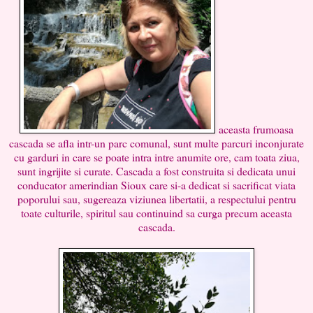
aceasta frumoasa
cascada se afla intr-un parc comunal, sunt multe parcuri inconjurate
cu garduri in care se poate intra intre anumite ore, cam toata ziua,
sunt ingrijite si curate. Cascada a fost construita si dedicata unui
conducator amerindian Sioux care si-a dedicat si sacrificat viata
poporului sau, sugereaza viziunea libertatii, a respectului pentru
toate culturile, spiritul sau continuind sa curga precum aceasta
cascada.