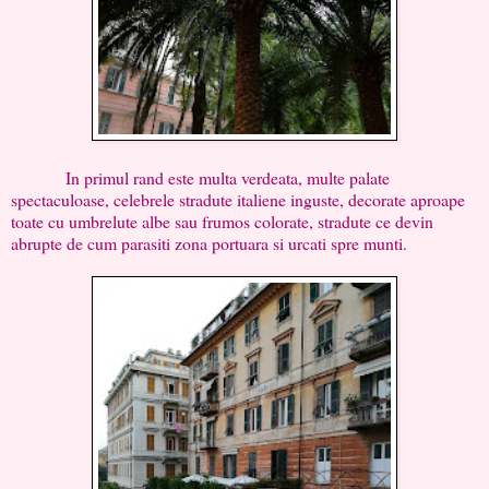
In primul rand este multa verdeata, multe palate
spectaculoase, celebrele stradute italiene inguste, decorate aproape
toate cu umbrelute albe sau frumos colorate, stradute ce devin
abrupte de cum parasiti zona portuara si urcati spre munti.