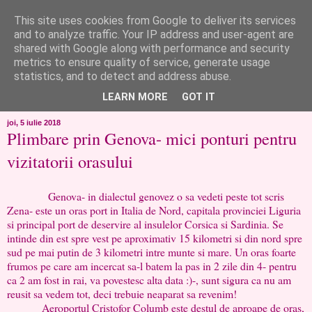
This site uses cookies from Google to deliver its services
like ?...or not!
and to analyze traffic. Your IP address and user-agent are
shared with Google along with performance and security
metrics to ensure quality of service, generate usage
..de toate!!!!!..alandala...cum imi trec prin minte..si cum am
statistics, and to detect and address abuse.
chef..incercate pe pielea mea..
LEARN MORE
GOT IT
joi, 5 iulie 2018
Plimbare prin Genova- mici ponturi pentru
vizitatorii orasului
Genova- in dialectul genovez o sa vedeti peste tot scris
Zena- este un oras port in Italia de Nord, capitala provinciei Liguria
si principal port de deservire al insulelor Corsica si Sardinia. Se
intinde din est spre vest pe aproximativ 15 kilometri si din nord spre
sud pe mai putin de 3 kilometri intre munte si mare. Un oras foarte
frumos pe care am incercat sa-l batem la pas in 2 zile din 4- pentru
ca 2 am fost in rai, va povestesc alta data :)-, sunt sigura ca nu am
reusit sa vedem tot, deci trebuie neaparat sa revenim!
Aeroportul Cristofor Columb este destul de aproape de oras,