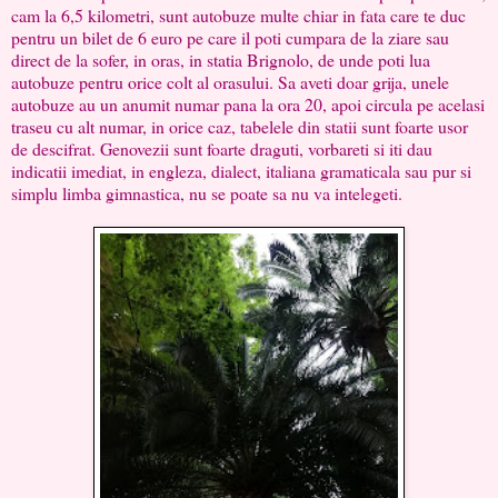
cam la 6,5 kilometri, sunt autobuze multe chiar in fata care te duc
pentru un bilet de 6 euro pe care il poti cumpara de la ziare sau
direct de la sofer, in oras, in statia Brignolo, de unde poti lua
autobuze pentru orice colt al orasului. Sa aveti doar grija, unele
autobuze au un anumit numar pana la ora 20, apoi circula pe acelasi
traseu cu alt numar, in orice caz, tabelele din statii sunt foarte usor
de descifrat. Genovezii sunt foarte draguti, vorbareti si iti dau
indicatii imediat, in engleza, dialect, italiana gramaticala sau pur si
simplu limba gimnastica, nu se poate sa nu va intelegeti.