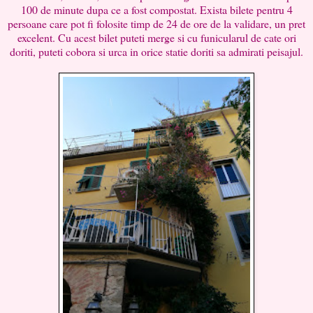
100 de minute dupa ce a fost compostat. Exista bilete pentru 4
persoane care pot fi folosite timp de 24 de ore de la validare, un pret
excelent. Cu acest bilet puteti merge si cu funicularul de cate ori
doriti, puteti cobora si urca in orice statie doriti sa admirati peisajul.