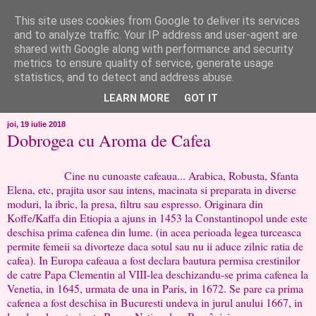
This site uses cookies from Google to deliver its services
like ?...or not!
and to analyze traffic. Your IP address and user-agent are
shared with Google along with performance and security
metrics to ensure quality of service, generate usage
..de toate!!!!!..alandala...cum imi trec prin minte..si cum am
statistics, and to detect and address abuse.
chef..incercate pe pielea mea..
LEARN MORE
GOT IT
joi, 19 iulie 2018
Dobrogea cu Aroma de Cafea
Cine nu cunoaste cafeaua... Arabica, Robusta, Sfanta
Elena, etc, prajita usor sau intens, macinata si preparata in diverse
moduri, la ibric, la presa, filtru sau espresso. Originara din
Koffe/Kaffa din Etiopia a ajuns in 1453 la Constantinopol unde este
deschisa prima cafenea din lume. (in acea perioada legea turceasca
permite femeii sa divorteze daca sotul sau nu ii aduce zilnic ratia de
cafea). In Europa cafeaua a fost declara bautura permisa crestinilor
de catre Papa Clementin al VIII-lea deschizandu-se prima cafenea la
Venetia, in 1645, urmata de una in Paris, in 1672. Se pare ca prima
cafenea a fost deschisa in Bucuresti undeva in jurul anului 1667, in