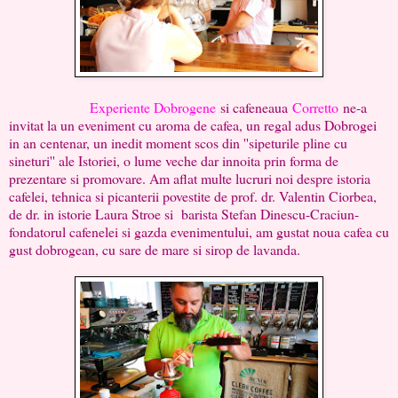
Experiente Dobrogene
si cafeneaua
Corretto
ne-a
invitat la un eveniment cu aroma de cafea, un regal adus Dobrogei
in an centenar, un inedit moment scos din ''sipeturile pline cu
sineturi'' ale Istoriei, o lume veche dar innoita prin forma de
prezentare si promovare. Am aflat multe lucruri noi despre istoria
cafelei, tehnica si picanterii povestite de prof. dr. Valentin Ciorbea,
de dr. in istorie Laura Stroe si barista Stefan Dinescu-Craciun-
fondatorul cafenelei si gazda evenimentului, am gustat noua cafea cu
gust dobrogean, cu sare de mare si sirop de lavanda.