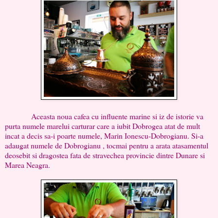
Aceasta noua cafea cu influente marine si iz de istorie va
purta numele marelui carturar care a iubit Dobrogea atat de mult
incat a decis sa-i poarte numele, Marin Ionescu-Dobrogianu. Si-a
adaugat numele de Dobrogianu , tocmai pentru a arata atasamentul
deosebit si dragostea fata de stravechea provincie dintre Dunare si
Marea Neagra.