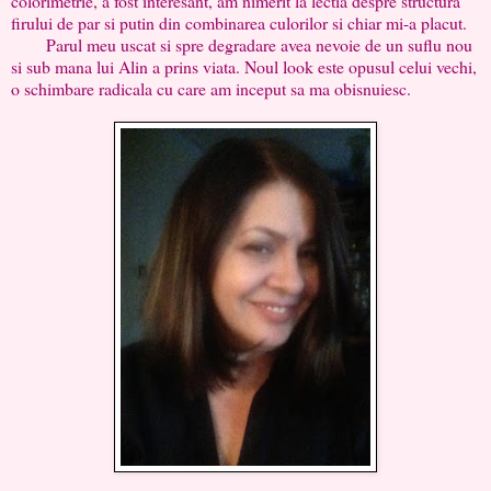
colorimetrie, a fost interesant, am nimerit la lectia despre structura
firului de par si putin din combinarea culorilor si chiar mi-a placut.
Parul meu uscat si spre degradare avea nevoie de un suflu nou
si sub mana lui Alin a prins viata. Noul look este opusul celui vechi,
o schimbare radicala cu care am inceput sa ma obisnuiesc.