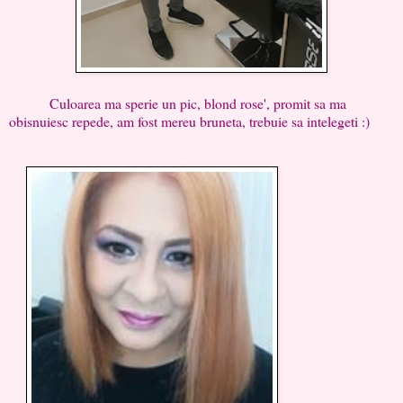
Culoarea ma sperie un pic, blond rose', promit sa ma
obisnuiesc repede, am fost mereu bruneta, trebuie sa intelegeti :)