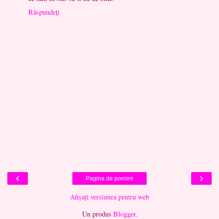
Răspundeți
‹
›
Pagina de pornire
Afișați versiunea pentru web
Un produs
Blogger
.