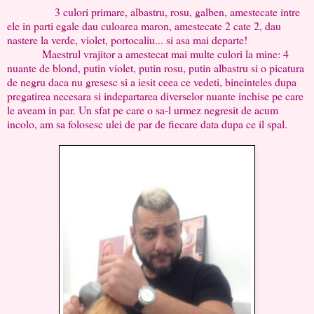
3 culori primare, albastru, rosu, galben, amestecate intre
ele in parti egale dau culoarea maron, amestecate 2 cate 2, dau
nastere la verde, violet, portocaliu... si asa mai departe!
Maestrul vrajitor a amestecat mai multe culori la mine: 4
nuante de blond, putin violet, putin rosu, putin albastru si o picatura
de negru daca nu gresesc si a iesit ceea ce vedeti, bineinteles dupa
pregatirea necesara si indepartarea diverselor nuante inchise pe care
le aveam in par. Un sfat pe care o sa-l urmez negresit de acum
incolo, am sa folosesc ulei de par de fiecare data dupa ce il spal.