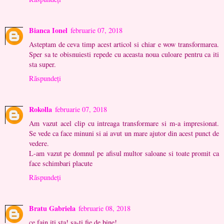
Bianca Ionel
februarie 07, 2018
Asteptam de ceva timp acest articol si chiar e wow transformarea.
Sper sa te obisnuiesti repede cu aceasta noua culoare pentru ca iti
sta super.
Răspundeți
Rokolla
februarie 07, 2018
Am vazut acel clip cu intreaga transformare si m-a impresionat.
Se vede ca face minuni si ai avut un mare ajutor din acest punct de
vedere.
L-am vazut pe domnul pe afisul multor saloane si toate promit ca
face schimbari placute
Răspundeți
Bratu Gabriela
februarie 08, 2018
ce fain iti sta! sa-ti fie de bine!