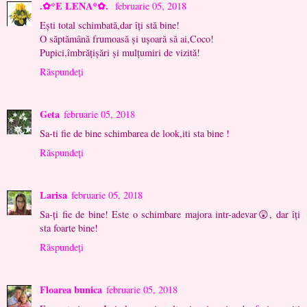
.✿*E LENA*✿.
februarie 05, 2018
Ești total schimbată,dar îți stă bine!
O săptămână frumoasă și ușoară să ai,Coco!
Pupici,îmbrățișări și mulțumiri de vizită!
Răspundeți
Geta
februarie 05, 2018
Sa-ti fie de bine schimbarea de look,iti sta bine !
Răspundeți
Larisa
februarie 05, 2018
Sa-ți fie de bine! Este o schimbare majora intr-adevar😲, dar îți
sta foarte bine!
Răspundeți
Floarea bunica
februarie 05, 2018