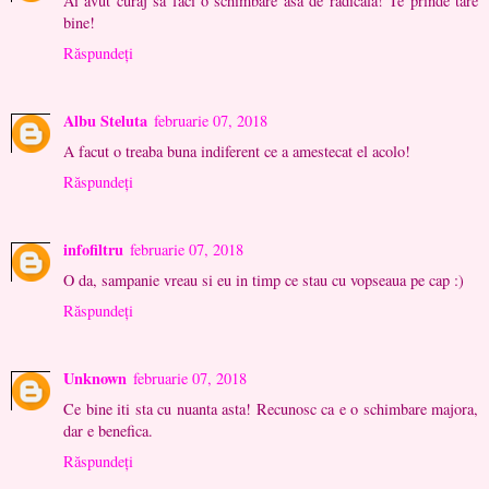
Ai avut curaj sa faci o schimbare asa de radicala! Te prinde tare
bine!
Răspundeți
Albu Steluta
februarie 07, 2018
A facut o treaba buna indiferent ce a amestecat el acolo!
Răspundeți
infofiltru
februarie 07, 2018
O da, sampanie vreau si eu in timp ce stau cu vopseaua pe cap :)
Răspundeți
Unknown
februarie 07, 2018
Ce bine iti sta cu nuanta asta! Recunosc ca e o schimbare majora,
dar e benefica.
Răspundeți