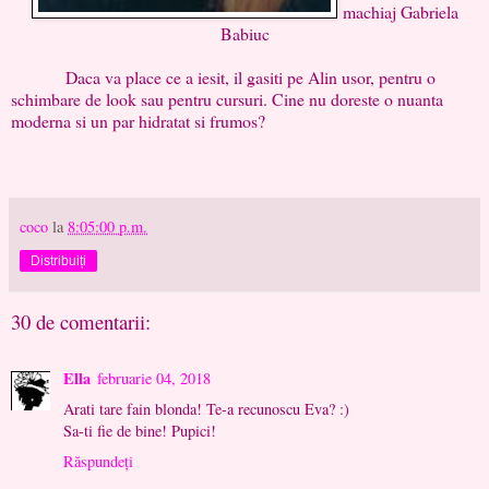
machiaj Gabriela
Babiuc
Daca va place ce a iesit, il gasiti pe Alin usor, pentru o
schimbare de look sau pentru cursuri. Cine nu doreste o nuanta
moderna si un par hidratat si frumos?
coco
la
8:05:00 p.m.
Distribuiți
30 de comentarii:
Ella
februarie 04, 2018
Arati tare fain blonda! Te-a recunoscu Eva? :)
Sa-ti fie de bine! Pupici!
Răspundeți