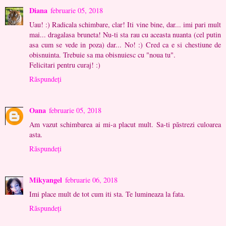
Diana
februarie 05, 2018
Uau! :) Radicala schimbare, clar! Iti vine bine, dar... imi pari mult
mai... dragalasa bruneta! Nu-ti sta rau cu aceasta nuanta (cel putin
asa cum se vede in poza) dar... No! :) Cred ca e si chestiune de
obisnuinta. Trebuie sa ma obisnuiesc cu "noua tu".
Felicitari pentru curaj! :)
Răspundeți
Oana
februarie 05, 2018
Am vazut schimbarea ai mi-a placut mult. Sa-ti păstrezi culoarea
asta.
Răspundeți
Mikyangel
februarie 06, 2018
Imi place mult de tot cum iti sta. Te lumineaza la fata.
Răspundeți