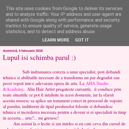
This site uses cookies from Google to deliver its services
like ?...or not!
and to analyze traffic. Your IP address and user-agent are
shared with Google along with performance and security
metrics to ensure quality of service, generate usage
..de toate!!!!!..alandala...cum imi trec prin minte..si cum am
statistics, and to detect and address abuse.
chef..incercate pe pielea mea..
LEARN MORE
GOT IT
duminică, 4 februarie 2018
Lupul isi schimba parul :)
Sub indrumarea corecta a unui specialist, poti dobandi
tehnica si abilitatile necesare de a transforma un par degradat sau
prost vopsit intr-o adevarata opera de arta. La
AHA Studio
&Academy
, Alin Hair Artist pregateste cursantii, ii conduce prin
toate situatiile ce pot fi intalnite in acest domeniu, iar la sfarsit
acestia reusesc sa aplice un tratament corect in procesul de vopsire
al parului, indiferent de tipul produselor folosite si dobandesc
tehnica si increderea necesara pentru a deveni si ei specialisti in timp
in aceasta... arta?... nu gresesc!
Am asistat la o lectie si am inteles si eu cate ceva din cursul de