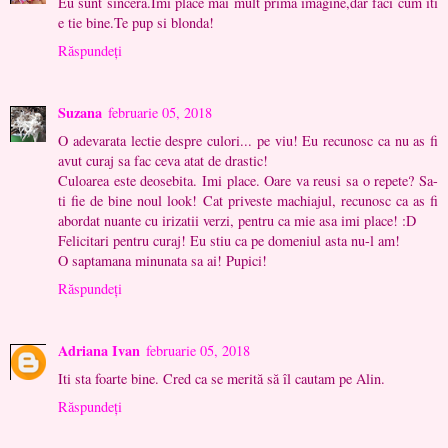
Eu sunt sincera.Imi place mai mult prima imagine,dar faci cum iti
e tie bine.Te pup si blonda!
Răspundeți
Suzana
februarie 05, 2018
O adevarata lectie despre culori... pe viu! Eu recunosc ca nu as fi
avut curaj sa fac ceva atat de drastic!
Culoarea este deosebita. Imi place. Oare va reusi sa o repete? Sa-
ti fie de bine noul look! Cat priveste machiajul, recunosc ca as fi
abordat nuante cu irizatii verzi, pentru ca mie asa imi place! :D
Felicitari pentru curaj! Eu stiu ca pe domeniul asta nu-l am!
O saptamana minunata sa ai! Pupici!
Răspundeți
Adriana Ivan
februarie 05, 2018
Iti sta foarte bine. Cred ca se merită să îl cautam pe Alin.
Răspundeți