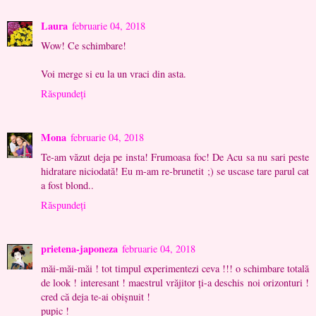
Laura
februarie 04, 2018
Wow! Ce schimbare!
Voi merge si eu la un vraci din asta.
Răspundeți
Mona
februarie 04, 2018
Te-am văzut deja pe insta! Frumoasa foc! De Acu sa nu sari peste
hidratare niciodată! Eu m-am re-brunetit ;) se uscase tare parul cat
a fost blond..
Răspundeți
prietena-japoneza
februarie 04, 2018
măi-măi-măi ! tot timpul experimentezi ceva !!! o schimbare totală
de look ! interesant ! maestrul vrăjitor ţi-a deschis noi orizonturi !
cred că deja te-ai obişnuit !
pupic !