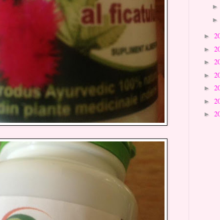
2
►
2
►
2
►
2
►
2
►
2
►
2
►