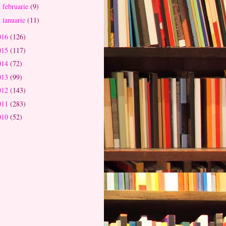
februarie
(9)
►
ianuarie
(11)
►
016
(126)
015
(117)
014
(72)
013
(99)
012
(143)
011
(283)
010
(52)