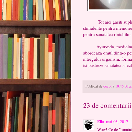
Tot aici gasiti suplimen
stimulente pentru memorie, 
pentru sanatatea rinichilor 
Ayurveda, medicina trad
abordeaza omul dintr-o per
intregului organism, format 
isi pastreze sanatatea si ec
Publicat de
coco
la
10:46:00 a
23 de comentarii
Ella
mai 03, 2017
Wow! Ce de "sanatate