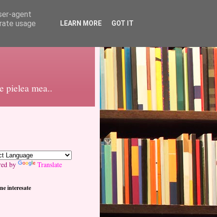
user-agent
erate usage
LEARN MORE
GOT IT
pe pielea mea..
red by
Translate
ne interesate