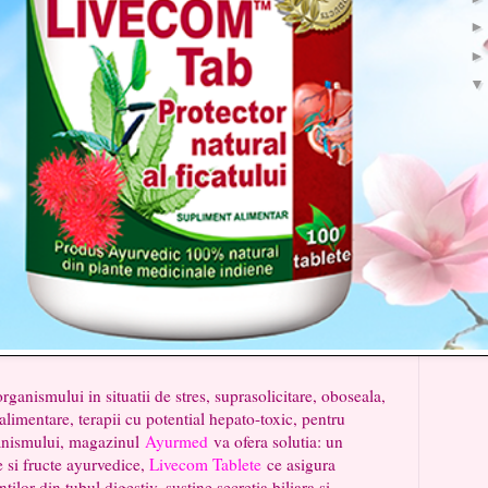
mului in situatii de stres, suprasolicitare, oboseala,
 alimentare, terapii cu potential hepato-toxic, pentru
rganismului, magazinul
Ayurmed
va ofera solutia: un
e si fructe ayurvedice,
Livecom Tablete
ce asigura
tilor din tubul digestiv, sustine secretia biliara si