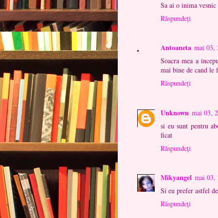
Sa ai o inima vesnic 
Răspundeți
Antoaneta
mai 03,
Soacra mea a inceput
mai bine de cand le f
Răspundeți
Unknown
mai 03, 
si eu sunt pentru ab
ficat
Răspundeți
Mikyangel
mai 03,
Si eu prefer astfel d
Răspundeți