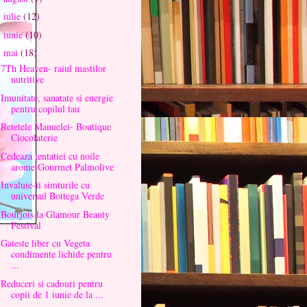
iulie
(12)
►
iunie
(10)
►
mai
(18)
▼
7Th Heaven- raiul mastilor
nutritive
Imunitate, sanatate si energie
pentru copilul tau
Retetele Manuelei- Boutique
Ciocolaterie
Cedeaza tentatiei cu noile
arome Gourmet Palmolive
Invaluie-ti simturile cu
universul Bottega Verde
Bourjois la Glamour Beauty
Festival
Gateste liber cu Vegeta
condimente lichide pentru
...
Reduceri si cadouri pentru
copii de 1 iunie de la ...