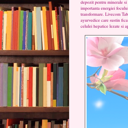
depozit pentru minerale s
importanta energiei focului
transformare. Livecom Tabl
ayurvedice care sustin fica
celulei hepatice lezate si a