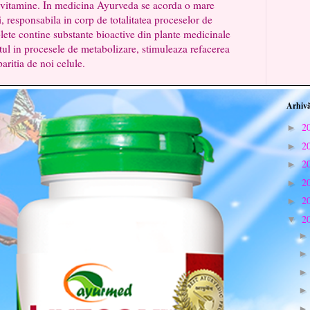
i vitamine. In medicina Ayurveda se acorda o mare
, responsabila in corp de totalitatea proceselor de
ete contine substante bioactive din plante medicinale
tul in procesele de metabolizare, stimuleaza refacerea
paritia de noi celule.
Arhivă
2
►
2
►
2
►
2
►
2
►
2
▼