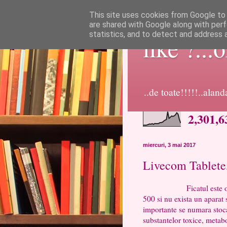
This site uses cookies from Google to d
are shared with Google along with perf
statistics, and to detect and address 
like ?...
..de toate!!!!!..alan
2,301,6
miercuri, 3 mai 2017
Livecom Tablete, 
Ficatul este organul cu
500 si nu exista un aparat 
importante se numara stocar
substantelor toxice, metabol