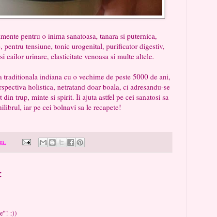
te pentru o inima sanatoasa, tanara si puternica,
pentru tensiune, tonic urogenital, purificator digestiv,
si cailor urinare, elasticitate venoasa si multe altele.
itionala indiana cu o vechime de peste 5000 de ani,
spectiva holistica, netratand doar boala, ci adresandu-se
din trup, minte si spirit. Ii ajuta astfel pe cei sanatosi sa
hilibrul, iar pe cei bolnavi sa le recapete!
.m.
:
"! :))