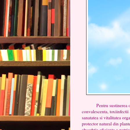
Pentru sustinerea organis
convalescenta, toxiinfectii
sanatatea si vitalitatea o
protector natural din plant
absorbtia eficienta a nutrien