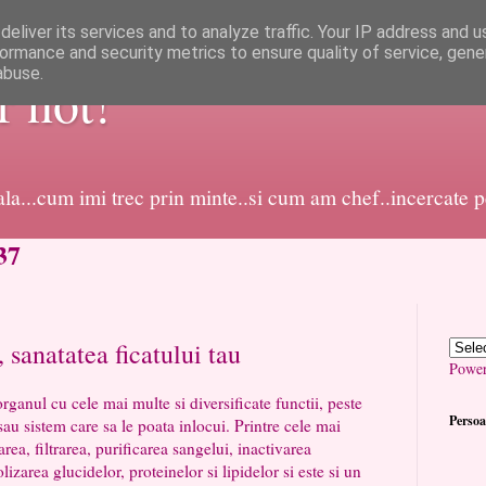
eliver its services and to analyze traffic. Your IP address and 
ormance and security metrics to ensure quality of service, gen
abuse.
or not!
dala...cum imi trec prin minte..si cum am chef..incercate 
37
sanatatea ficatului tau
Powe
 cele mai multe si diversificate functii, peste
Persoa
sau sistem care sa le poata inlocui. Printre cele mai
ea, filtrarea, purificarea sangelui, inactivarea
izarea glucidelor, proteinelor si lipidelor si este si un