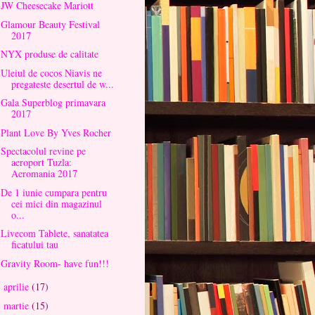
JW Cheesecake Mariott
Glamour Beauty Festival
2017
NYX produse de calitate
Uleiul de cocos Niavis ne
pregateste desertul de w...
Gala Superblog primavara
2017
Plant Love By Yves Rocher
Spectacolul revine pe
aeroport Tuzla:
Aeromania 2017
De 1 iunie cumpara pentru
cei mici din magazinul
o...
Livecom Tablete, sanatatea
ficatului tau
Gravity Room- have fun!!!
aprilie
(17)
►
martie
(15)
►