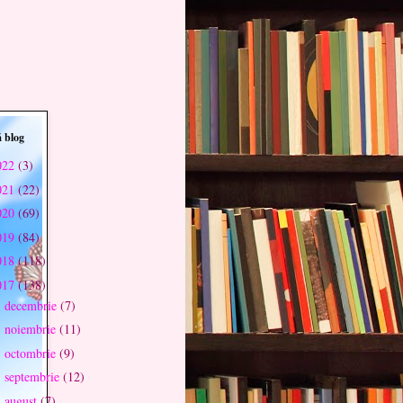
 blog
022
(3)
021
(22)
020
(69)
019
(84)
018
(118)
017
(138)
decembrie
(7)
►
noiembrie
(11)
►
octombrie
(9)
►
septembrie
(12)
►
august
(7)
►