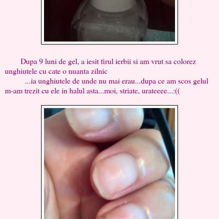
Dupa 9 luni de gel, a iesit firul ierbii si am vrut sa colorez
unghiutele cu cate o nuanta zilnic
...ia unghiutele de unde nu mai erau...dupa ce am scos gelul
m-am trezit cu ele in halul asta...moi, striate, urateeee...:((