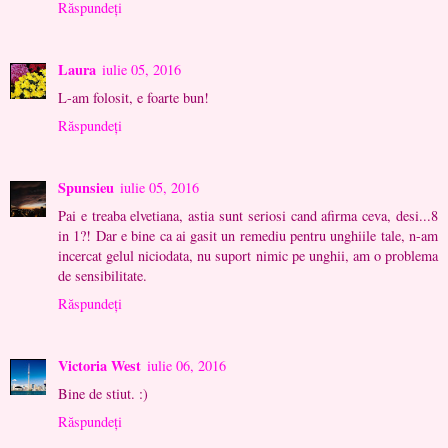
Răspundeți
Laura
iulie 05, 2016
L-am folosit, e foarte bun!
Răspundeți
Spunsieu
iulie 05, 2016
Pai e treaba elvetiana, astia sunt seriosi cand afirma ceva, desi...8
in 1?! Dar e bine ca ai gasit un remediu pentru unghiile tale, n-am
incercat gelul niciodata, nu suport nimic pe unghii, am o problema
de sensibilitate.
Răspundeți
Victoria West
iulie 06, 2016
Bine de stiut. :)
Răspundeți