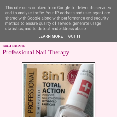
This site uses cookies from Google to deliver its services
like ?...or not!
and to analyze traffic. Your IP address and user-agent are
shared with Google along with performance and security
metrics to ensure quality of service, generate usage
..de toate!!!!!..alandala...cum imi trec prin minte..si cum am
statistics, and to detect and address abuse.
chef..incercate pe pielea mea..
LEARN MORE
GOT IT
luni, 4 iulie 2016
Professional Nail Therapy