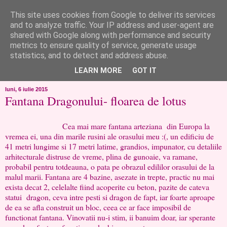
This site uses cookies from Google to deliver its services
like ?...or not!
and to analyze traffic. Your IP address and user-agent are
shared with Google along with performance and security
metrics to ensure quality of service, generate usage
..de toate!!!!!..alandala...cum imi trec prin minte..si cum am
statistics, and to detect and address abuse.
chef..incercate pe pielea mea..
LEARN MORE
GOT IT
luni, 6 iulie 2015
Fantana Dragonului- floarea de lotus
Cea mai mare fantana arteziana din Europa la
vremea ei, una din marile rusini ale orasului meu :(, un edificiu de
41 metri lungime si 17 metri latime, grandios, impunator, cu detaliile
arhitecturale distruse de vreme, plina de gunoaie, va ramane,
probabil pentru totdeauna, o pata pe obrazul edililor orasului de la
malul marii. Fantana are 4 bazine, asezate in trepte, practic nu mai
exista decat 2, celelalte fiind acoperite cu beton, pazite de cateva
statui dragon, ceva intre pesti si dragon de fapt, iar foarte aproape
de ea se afla construit un bloc, ceea ce ar face imposibil de
functionat fantana. Vinovatii nu-i stim, ii banuim doar, iar sperante