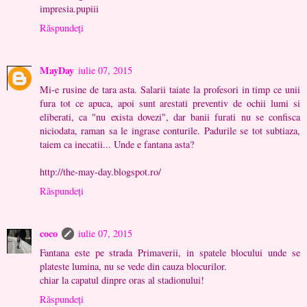
impresia.pupiii
Răspundeți
MayDay
iulie 07, 2015
Mi-e rusine de tara asta. Salarii taiate la profesori in timp ce unii
fura tot ce apuca, apoi sunt arestati preventiv de ochii lumi si
eliberati, ca "nu exista dovezi", dar banii furati nu se confisca
niciodata, raman sa le ingrase conturile. Padurile se tot subtiaza,
taiem ca inecatii... Unde e fantana asta?
http://the-may-day.blogspot.ro/
Răspundeți
coco
iulie 07, 2015
Fantana este pe strada Primaverii, in spatele blocului unde se
plateste lumina, nu se vede din cauza blocurilor.
chiar la capatul dinpre oras al stadionului!
Răspundeți