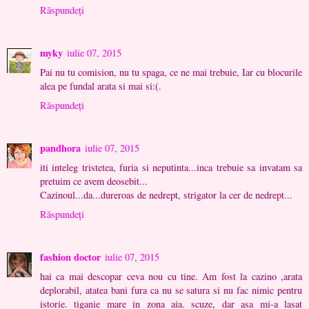
Răspundeți
myky
iulie 07, 2015
Pai nu tu comision, nu tu spaga, ce ne mai trebuie, Iar cu blocurile
alea pe fundal arata si mai si:(.
Răspundeți
pandhora
iulie 07, 2015
iti inteleg tristetea, furia si neputinta...inca trebuie sa invatam sa
pretuim ce avem deosebit...
Cazinoul...da...dureroas de nedrept, strigator la cer de nedrept...
Răspundeți
fashion doctor
iulie 07, 2015
hai ca mai descopar ceva nou cu tine. Am fost la cazino ,arata
deplorabil, atatea bani fura ca nu se satura si nu fac nimic pentru
istorie. tiganie mare in zona aia. scuze, dar asa mi-a lasat