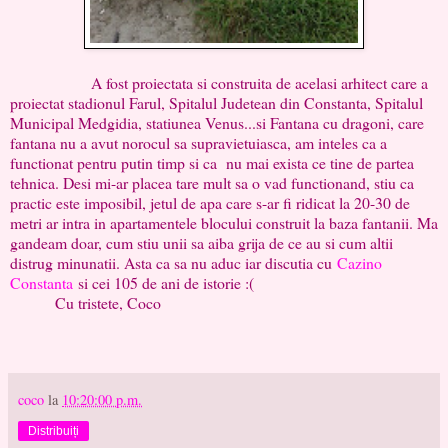
A fost proiectata si construita de acelasi arhitect care a
proiectat stadionul Farul, Spitalul Judetean din Constanta, Spitalul
Municipal Medgidia, statiunea Venus...si Fantana cu dragoni, care
fantana nu a avut norocul sa supravietuiasca, am inteles ca a
functionat pentru putin timp si ca nu mai exista ce tine de partea
tehnica. Desi mi-ar placea tare mult sa o vad functionand, stiu ca
practic este imposibil, jetul de apa care s-ar fi ridicat la 20-30 de
metri ar intra in apartamentele blocului construit la baza fantanii. Ma
gandeam doar, cum stiu unii sa aiba grija de ce au si cum altii
distrug minunatii. Asta ca sa nu aduc iar discutia cu
Cazino
Constanta
si cei 105 de ani de istorie :(
Cu tristete, Coco
coco
la
10:20:00 p.m.
Distribuiți