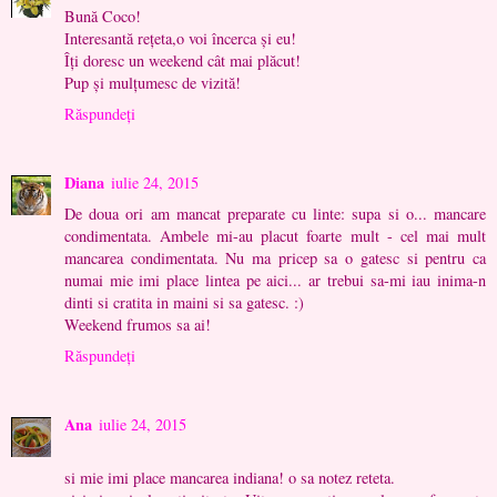
Bună Coco!
Interesantă rețeta,o voi încerca și eu!
Îți doresc un weekend cât mai plăcut!
Pup și mulțumesc de vizită!
Răspundeți
Diana
iulie 24, 2015
De doua ori am mancat preparate cu linte: supa si o... mancare
condimentata. Ambele mi-au placut foarte mult - cel mai mult
mancarea condimentata. Nu ma pricep sa o gatesc si pentru ca
numai mie imi place lintea pe aici... ar trebui sa-mi iau inima-n
dinti si cratita in maini si sa gatesc. :)
Weekend frumos sa ai!
Răspundeți
Ana
iulie 24, 2015
si mie imi place mancarea indiana! o sa notez reteta.