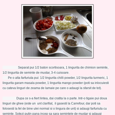
                    Separat pui 1/2 baton scortisoara, 1 lingurita de chimion seminte, 
1/2 lingurita de seminte de mustar, 3-4 cuisoare.

       Pe o alta farfuriuta pui: 1/2 lingurita chilli powder, 1/2 lingurita turmeric, 1 
lingurita garam masala powder, 1 lingurita mango powder (poti sa inlocuiesti 
cu cateva linguri de zeama de lamaie pe care o adaugi la sfarsit de tot).
                  Dupa ce s-a fiert lintea, dai cratita la o parte. Intr-o tigaie pui doua 
linguri de ghee (este un  unt clarifiat,  il gasesti la Carrefour, dar poti sa 
folosesti la fel de bine ulei normal si o lingura de unt) si adaugi farfuriuta cu 
seminte. Sotezi putin pana incep sa sara semintele de mustar si adaugi 