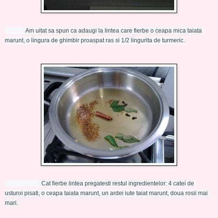
              Am uitat sa spun ca adaugi la lintea care fierbe o ceapa mica taiata 
marunt, o lingura de ghimbir proaspat ras si 1/2 lingurita de turmeric.
                         Cat fierbe lintea pregatesti restul ingredientelor: 4 catei de 
usturoi pisati, o ceapa taiata marunt, un ardei iute taiat marunt, doua rosii mai 
mari.