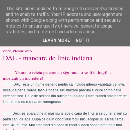
This site uses cookies from Google to deliver its services
like ?...or not!
and to analyze traffic. Your IP address and user-agent are
shared with Google along with performance and security
metrics to ensure quality of service, generate usage
..de toate!!!!!..alandala...cum imi trec prin minte..si cum am
statistics, and to detect and address abuse.
chef..incercate pe pielea mea..
LEARN MORE
GOT IT
vineri, 24 iulie 2015
DAL - mancare de linte indiana
Va arat o reteta pe care cu siguranta o ve-ti indragi!...
incercati cu incredere!
            DAL,  este un nume generic pentru ca include intrega varietate de linte, 
rosie, galbena, verde, fasole boabe sau mazare precum si orice combinatie 
intre acestea. Dal este nelipsit din bucataria indiana. Daca sunteti amatoare de 
linte, reteta nu o sa va dezamageasca.
           Deci, se  spala bine in mai multe ape o cana de linte si se pune la fiert cu 
patru cani de apa. Dupa ce da in clocot lasi focul mic, acoperi si lasi sa fiarba 
incet 40-50 min. Mai amesteci din cand in cand si daca scade prea mult mai 