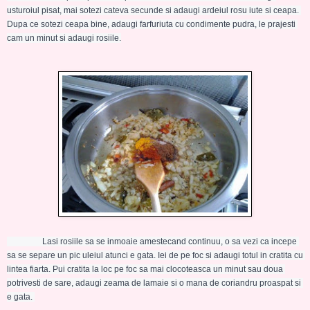
usturoiul pisat, mai sotezi cateva secunde si adaugi ardeiul rosu iute si ceapa. 
Dupa ce sotezi ceapa bine, adaugi farfuriuta cu condimente pudra, le prajesti 
cam un minut si adaugi rosiile.
                 Lasi rosiile sa se inmoaie amestecand continuu, o sa vezi ca incepe 
sa se separe un pic uleiul atunci e gata. Iei de pe foc si adaugi totul in cratita cu 
lintea fiarta. Pui cratita la loc pe foc sa mai clocoteasca un minut sau doua 
potrivesti de sare, adaugi zeama de lamaie si o mana de coriandru proaspat si 
e gata. 