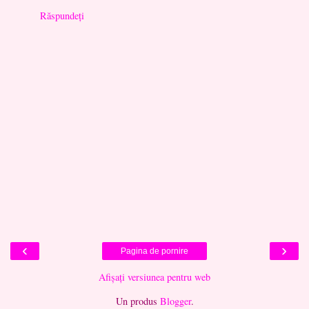
Răspundeți
‹
›
Pagina de pornire
Afișați versiunea pentru web
Un produs
Blogger
.