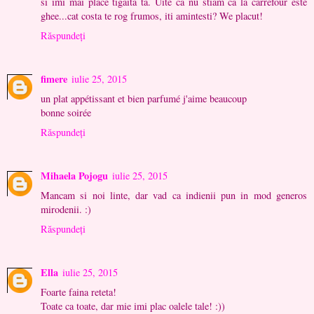
si imi mai place tigaita ta. Uite ca nu stiam ca la carrefour este
ghee...cat costa te rog frumos, iti amintesti? We placut!
Răspundeți
fimere
iulie 25, 2015
un plat appétissant et bien parfumé j'aime beaucoup
bonne soirée
Răspundeți
Mihaela Pojogu
iulie 25, 2015
Mancam si noi linte, dar vad ca indienii pun in mod generos
mirodenii. :)
Răspundeți
Ella
iulie 25, 2015
Foarte faina reteta!
Toate ca toate, dar mie imi plac oalele tale! :))