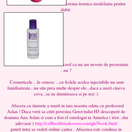
crema termica modelanta pentru
slabit
cred ca nu are nevoie de prezentare
, nu ?
Cosmeticele ...le cunosc ...cu fiolele acelea injectabile nu sunt
familiarizata , nu stiu prea multe despre ele...daca a auzit cineva
ceva...sa ne dumireasca si pe noi :)
Afacera cu tinerete a murit in tara noastra odata cu profesorul
Aslan ! Daca vreti sa cititi povestea Gerovitalui H3 descoperit de
doamna Ana Aslan si cum a fost el omologat in America ( trist...dar
adevarat )
http://cellhealthmakeover.com/gh3book.html
puteti intra sa vedeti online cartea . Afacerea este condusa in