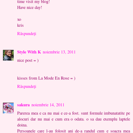
time visit my blog!
Have nice day!
xo
kris
Răspundeți
Style With K
noiembrie 13, 2011
nice post = )
kisses from La Mode En Rose = )
Răspundeți
sakura
noiembrie 14, 2011
Parerea mea e ca nu mai e ce-a fost. sunt formule imbunatatite pe
alocuri dar nu mai e cum era o odata. o sa dau exemplu laptele
doina.
Persoanele care l-au folosit ani de-a randul cum e soacra mea