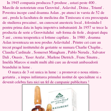
In 1945 compania producea 5 produse , astazi peste 400 .
Marcile de notorietate erau Gerovital , Aslavital , Doina , Triumf .
Povestea incepe cand doamna Aslan , pe atunci in varsta de 52 de
ani , preda la facultatea de medicina din Timisoara si era preocupata
de studierea procainei , un cunoscut anestezic local , folosindu-l
pentru prima data in lupta impotriva imbatranirii .In 1957 se trece la
productia de serie a Gerovitalului sub forma de fiole , drajeuri dupa
5 ani , crema terapeutica si lotiune capilara . In 1980 , doamna
Aslan inventeaza un nou produs Aslavitalul . Printre cei care au
trecut pragul institutului de geriatrie se numara Charlie Chaplin ,
Claudia Cardinale , Somerset Maugham , Pablo Neruda , Salvator
Dali , Onasis , Yaser Arafat , Marlene Dietrich , Franc Sinatra ,
Imelda Marcos si multi multi altii care au devenit ambasadorii
brandului in lume .
O marca de 3 ori unica in lume : a promovat o noua stiinta -
geriatria , a impus infiintarea primului institut de specialitate si a
devenit celebra fara nici un fel de campanie publicitara !