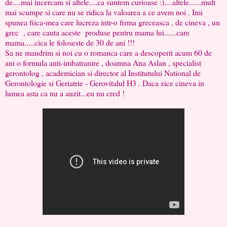
de....mai incercam si altele....ca suntem curioase :)....altele......mult
mai scumpe si care nu se ridica la valoarea a ce avem noi . Imi
spunea fiica-mea care lucreza intr-o firma greceasca , de cineva , un
grec , care cauta aceste produse pentru mama lui......care
mama.....cica le foloseste de 30 de ani !!!
Sa ne mandrim si noi cu o romanca care a descoperit acum 60 de
ani o formula anti-imbatranire , doamna Ana Aslan , specialist
gerontolog , academician si director al Institutului National de
Gerontologie si Geriatrie - Gerovitalul H3 . Daca zice cineva in
lumea asta ca nu a auzit...eu nu cred !