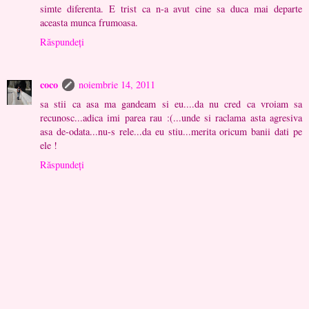
simte diferenta. E trist ca n-a avut cine sa duca mai departe
aceasta munca frumoasa.
Răspundeți
coco
noiembrie 14, 2011
sa stii ca asa ma gandeam si eu....da nu cred ca vroiam sa
recunosc...adica imi parea rau :(...unde si raclama asta agresiva
asa de-odata...nu-s rele...da eu stiu...merita oricum banii dati pe
ele !
Răspundeți