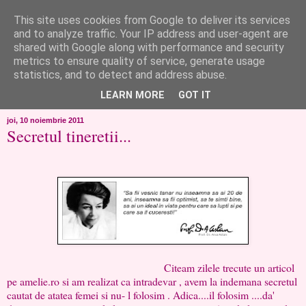
This site uses cookies from Google to deliver its services
like ?...or not!
and to analyze traffic. Your IP address and user-agent are
shared with Google along with performance and security
metrics to ensure quality of service, generate usage
..de toate!!!!!..alandala...cum imi trec prin minte..si cum am
statistics, and to detect and address abuse.
chef..incercate pe pielea mea..
LEARN MORE
GOT IT
joi, 10 noiembrie 2011
Secretul tineretii...
Citeam zilele trecute un articol
pe amelie.ro si am realizat ca intradevar , avem la indemana secretul
cautat de atatea femei si nu- l folosim . Adica....il folosim ....da'