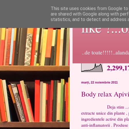
This site uses cookies from Google to d
are shared with Google along with perf
statistics, and to detect and address 
like ?...
..de toate!!!!!..alan
2,299,1
marți, 22 noiembrie 2011
Body relax Apivi
Deja stim ...cosmetice
extracte unice din plante ,
ingredientele active din pla
anti-inflamatorii . Produse 