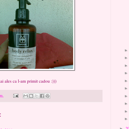
i ales ca l-am primit cadou :)))
.m.
:
2
►