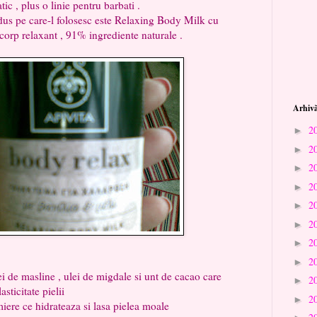
ic , plus o linie pentru barbati .
e-l folosesc este Relaxing Body Milk cu
 corp relaxant , 91% ingrediente naturale .
Arhivă
2
►
2
►
2
►
2
►
2
►
2
►
2
►
2
►
 de masline , ulei de migdale si unt de cacao care
2
►
sticitate pielii
2
►
 hidrateaza si lasa pielea moale