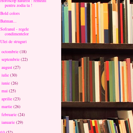
Horoscop naturist : remedii
pentru zodia ta !
Bold colors
Batman...
Sofranul - regele
condimentelor
Ulei de struguri
octombrie
(18)
►
septembrie
(22)
►
august
(27)
►
iulie
(30)
►
iunie
(26)
►
mai
(25)
►
aprilie
(23)
►
martie
(26)
►
februarie
(24)
►
ianuarie
(29)
►
010
(52)