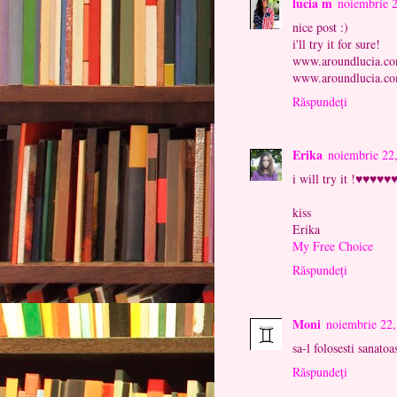
lucia m
noiembrie 
nice post :)
i'll try it for sure!
www.aroundlucia.c
www.aroundlucia.c
Răspundeți
Erika
noiembrie 22
i will try it !♥♥♥♥♥
kiss
Erika
My Free Choice
Răspundeți
Moni
noiembrie 22
sa-l folosesti sanatoa
Răspundeți