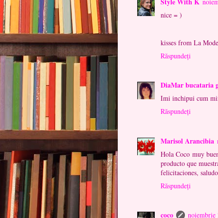
Style With K
noiem
nice = )
kisses from La Mode
Răspundeți
DiaMar bucataria 
Imi inchipui cum mir
Răspundeți
Marisol Arancibia
Hola Coco muy bueno
producto que muestr
felicitaciones, saludo
Răspundeți
coco
noiembrie 