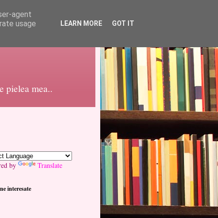
user-agent
erate usage
LEARN MORE
GOT IT
pe pielea mea..
red by
Translate
ne interesate