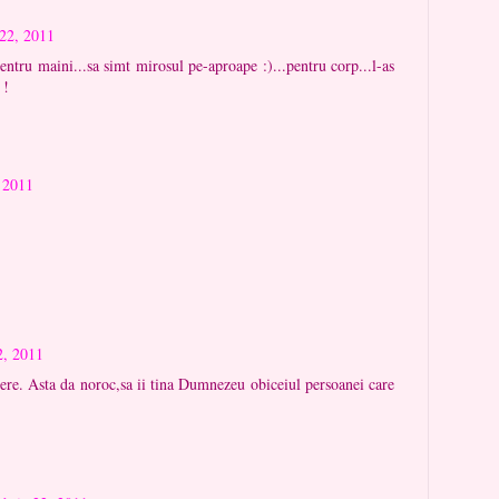
22, 2011
pentru maini...sa simt mirosul pe-aproape :)...pentru corp...l-as
 !
 2011
2, 2011
cere. Asta da noroc,sa ii tina Dumnezeu obiceiul persoanei care