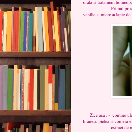
orala si tratament homeopat
Primul produs pe car
vanilie si miere = lapte de
Zice asa : - contine ulei
hranesc pielea si confera ela
- extract de miere ce