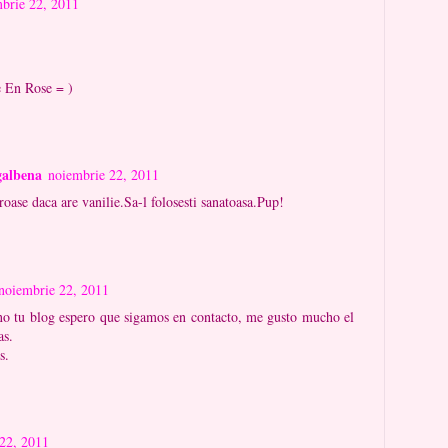
brie 22, 2011
 En Rose = )
galbena
noiembrie 22, 2011
oase daca are vanilie.Sa-l folosesti sanatoasa.Pup!
noiembrie 22, 2011
 tu blog espero que sigamos en contacto, me gusto mucho el
as.
s.
22, 2011