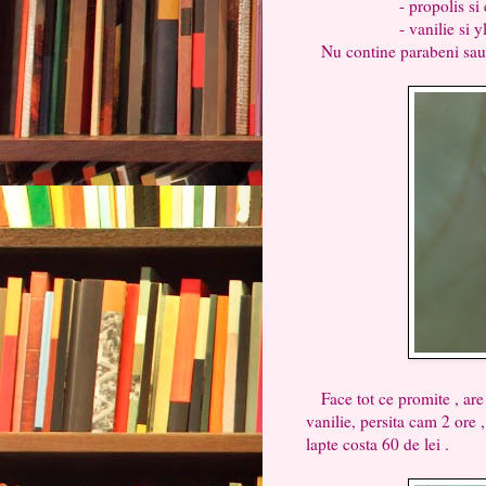
- propolis si extracte 
- vanilie si ylang-ylan
Nu contine parabeni sau u
Face tot ce promite , are 
vanilie, persita cam 2 ore 
lapte costa 60 de lei .