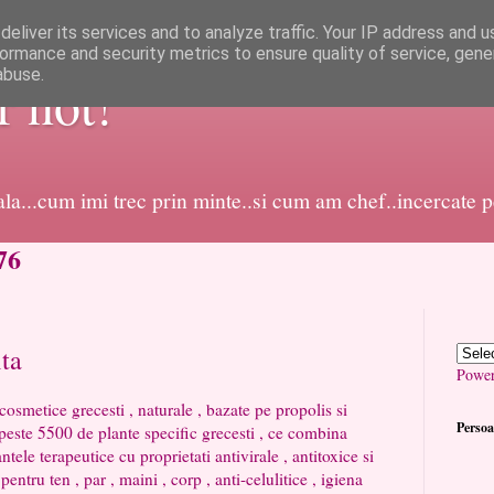
eliver its services and to analyze traffic. Your IP address and 
ormance and security metrics to ensure quality of service, gen
abuse.
or not!
dala...cum imi trec prin minte..si cum am chef..incercate 
76
ta
Powe
 grecesti , naturale , bazate pe propolis si
Persoa
 peste 5500 de plante specific grecesti , ce combina
ntele terapeutice cu proprietati antivirale , antitoxice si
pentru ten , par , maini , corp , anti-celulitice , igiena