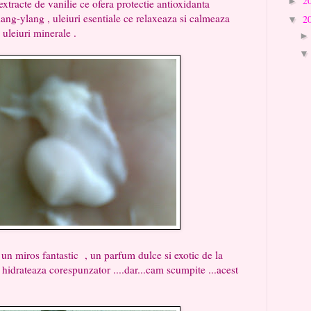
2
►
de vanilie ce ofera protectie antioxidanta
g , uleiuri esentiale ce relaxeaza si calmeaza
2
▼
leiuri minerale .
un miros fantastic , un parfum dulce si exotic de la
, hidrateaza corespunzator ....dar...cam scumpite ...acest