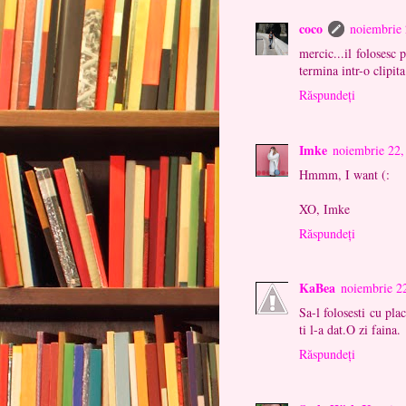
coco
noiembrie 
mercic...il folosesc 
termina intr-o clipita
Răspundeți
Imke
noiembrie 22,
Hmmm, I want (:
XO, Imke
Răspundeți
KaBea
noiembrie 2
Sa-l folosesti cu pla
ti l-a dat.O zi faina.
Răspundeți