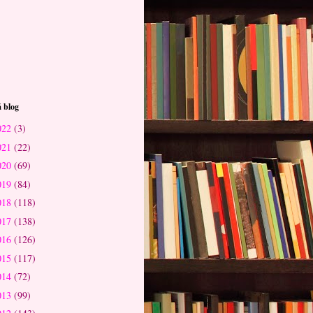
 blog
022
(3)
021
(22)
020
(69)
019
(84)
018
(118)
017
(138)
016
(126)
015
(117)
014
(72)
013
(99)