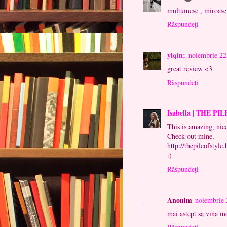
multumesc , miroase 
Răspundeți
yiqin;
noiembrie 22
great review <3
Răspundeți
Isabella | THE P
This is amazing, nice
Check out mine,
http://thepileofstyle
:)
Răspundeți
Anonim
noiembrie 
mai astept sa vina m