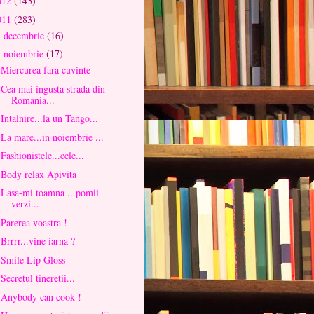
012
(143)
011
(283)
decembrie
(16)
►
noiembrie
(17)
▼
Miercurea fara cuvinte
Cea mai ingusta strada din
Romania...
Intalnire...la un Tango...
La mare...in noiembrie ...
Fashionistele...cele...
Body relax Apivita
Lasa-mi toamna ...pomii
verzi...
Parerea voastra !
Brrrr...vine iarna ?
Smile Lip Gloss
Secretul tineretii...
Anybody can cook !