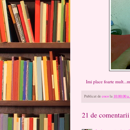
Imi place foarte mult...ma
Publicat de
coco
la
10:00:00 a
21 de comentarii