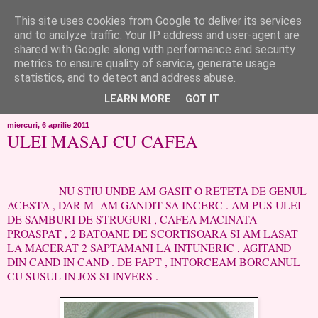
This site uses cookies from Google to deliver its services
like ?...or not!
and to analyze traffic. Your IP address and user-agent are
shared with Google along with performance and security
metrics to ensure quality of service, generate usage
..de toate!!!!!..alandala...cum imi trec prin minte..si cum am
statistics, and to detect and address abuse.
chef..incercate pe pielea mea..
LEARN MORE
GOT IT
miercuri, 6 aprilie 2011
ULEI MASAJ CU CAFEA
NU STIU UNDE AM GASIT O RETETA DE GENUL
ACESTA , DAR M- AM GANDIT SA INCERC . AM PUS ULEI
DE SAMBURI DE STRUGURI , CAFEA MACINATA
PROASPAT , 2 BATOANE DE SCORTISOARA SI AM LASAT
LA MACERAT 2 SAPTAMANI LA INTUNERIC , AGITAND
DIN CAND IN CAND . DE FAPT , INTORCEAM BORCANUL
CU SUSUL IN JOS SI INVERS .