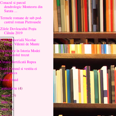
Conacul si parcul
dendrologic Monteoru din
Sarata ...
Termele romane de sub pod-
castrul roman Pietroasele
Zilele Dovleacului Poșta
Câlnău 2019
Casa Memorială Nicolae
Iorga- Vălenii de Munte
Incursiune în Istoria Modei
din secolul trecut
Cetatea fortificată Rupea
Satul Corund si vestita ei
ceramica
Salina Praid
septembrie
(4)
►
august
(5)
►
iulie
(5)
►
iunie
(6)
►
mai
(6)
►