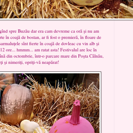
spre Buzău dar era cam devreme ca oră și nu am
rte în coajă de bostan, ar fi fost o premieră, în floare de
armaluțele sînt fierte în coajă de dovleac cu vin alb și
 12 ore... hmmm... am ratat asta! Festivalul are loc în
înă din octombrie, într-o parcare mare din Poșta Câlnău,
i și nimeriți, opriți-vă neapărat!