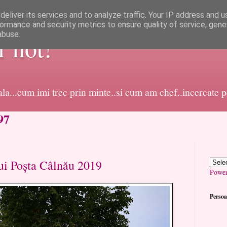
eliver its services and to analyze traffic. Your IP address and 
ormance and security metrics to ensure quality of service, gen
abuse.
or not!
dala...cum imi trec prin minte..si cum am chef..incercate 
97
ui Poșta Câlnău 2019
Powe
Persoa