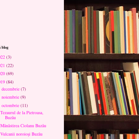
 blog
022
(3)
021
(22)
020
(69)
019
(84)
decembrie
(7)
►
noiembrie
(9)
►
octombrie
(11)
▼
Tezaurul de la Pietroasa,
Buzău
Mănăstirea Ciolanu Buzău
Vulcanii noroioși Buzău