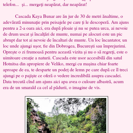
telefon... și... mergeți neapărat, dar neapărat!
Cascada Kaya Bunar are ăn jur de 30 de metri ănaltime, o
adevărată minunație prin peisajele pe care ți le descoperă. Am ajuns
pentru a 2-a oara aici, era după ploaie și nu se putea urca, ai nevoie
de drum uscat și încalțări de munte, numai pe alocuri este un pic
abrupt dar tot ai nevoie de încaltari de munte. Un loc încantator, un
loc unde ajungi ușor, fie din Dobrogea, București sau împrejurimi.
Oprește o zi frumoasă pentru această vizita și nu o să regreți, este o
uimitoare creație a naturii. Cascada este usor accesibilă din satul
Hotnitsa din apropiere de Veliko, mergi cu mașina chiar foarte
aproape de ea, te desparte un podeț de lemn pe care după ce îl treci
ajungi pe o pajiște ce oferă o vedere incredibilă asupra cascadei.
Data trecută cînd am ajuns aici apa avea o culoare albastră, acum
era de un smarald ca cel al pădurii, o imagine de vis.