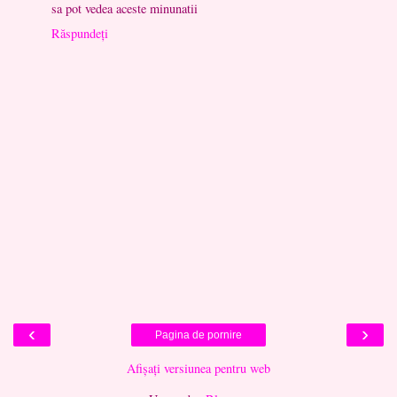
sa pot vedea aceste minunatii
Răspundeți
‹
›
Pagina de pornire
Afișați versiunea pentru web