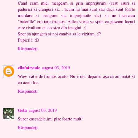
Cand eram mici mergeam si prin imprejurimi (erau rauri si
padurici si cranguri si.... acum nu mai sunt sau daca sunt foarte
murdare si nesigure sau imprejmuite etc) sa ne incarcam
"bateriile" era tare frumos. Adica vreau sa spun ca gaseam locuri
care rivalizau cu acestea din imagini. :)
Sper sa ajungem si noi candva sa le vizitam. :P
Pupici!!! :D
Răspundeți
ellafairytale
august 03, 2019
Wow, cat e de frumos acolo. Nu e nici departe, asa ca am notat si
eu acest loc.
Răspundeți
Geta
august 03, 2019
Super cascadele,imi plac foarte mult!
Răspundeți