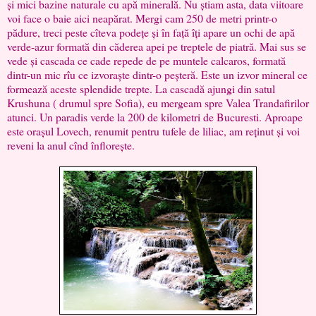
și mici bazine naturale cu apă minerală. Nu știam asta, data viitoare
voi face o baie aici neapărat. Mergi cam 250 de metri printr-o
pădure, treci peste cîteva podețe și în față îți apare un ochi de apă
verde-azur formată din căderea apei pe treptele de piatră. Mai sus se
vede și cascada ce cade repede de pe muntele calcaros, formată
dintr-un mic rîu ce izvoraște dintr-o peșteră. Este un izvor mineral ce
formează aceste splendide trepte. La cascadă ajungi din satul
Krushuna ( drumul spre Sofia), eu mergeam spre Valea Trandafirilor
atunci. Un paradis verde la 200 de kilometri de Bucuresti. Aproape
este orașul Lovech, renumit pentru tufele de liliac, am reținut și voi
reveni la anul cînd înflorește.