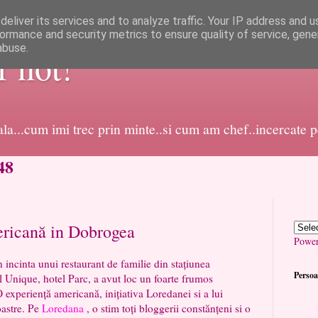
eliver its services and to analyze traffic. Your IP address and 
ormance and security metrics to ensure quality of service, gen
abuse.
or not!
dala...cum imi trec prin minte..si cum am chef..incercate 
48
ericană in Dobrogea
Powe
inta unui restaurant de familie din stațiunea
Persoa
 Unique, hotel Parc, a avut loc un foarte frumos
 experiență americană, inițiativa Loredanei si a lui
oastre. Pe
Loredana
, o stim toți bloggerii constănțeni si o