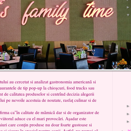
i au cercetat si analizat gastronomia americană si
aurantele de tip pop-up la chioșcuri, food trucks sau
nt de calitatea produselor si centrînd decizia alegerii
ui pe nevoile acestuia de noutate, rasfaț culinar si de
ca''în calitate de mămică dar si de organizator de
iitorul aduce cu el mari provocări. Așadar este
niuri care conțin produse nu doar foarte gustoase si
se si sigure în special pentru copii. Astfel, nu numai că