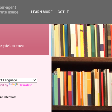
user-agent
erate usage
LEARN MORE
GOT IT
pe pielea mea..
red by
Translate
ne interesate