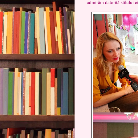
admirăm datorită stilului e