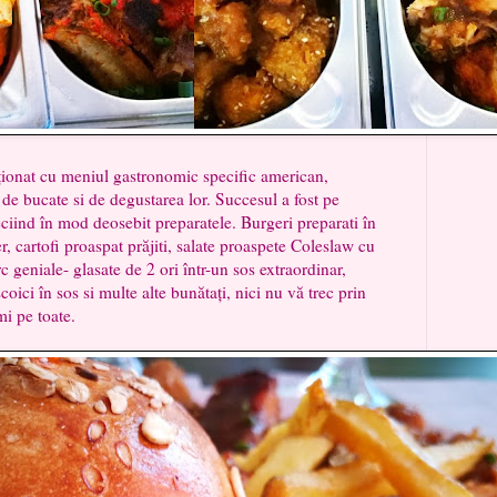
at cu meniul gastronomic specific american,
de bucate si de degustarea lor. Succesul a fost pe
eciind în mod deosebit preparatele. Burgeri preparati în
, cartofi proaspat prăjiti, salate proaspete Coleslaw cu
c geniale- glasate de 2 ori într-un sos extraordinar,
oici în sos si multe alte bunătați, nici nu vă trec prin
mi pe toate.