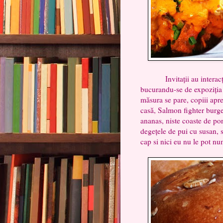
Invitații au interacțion
bucurandu-se de expoziția 
măsura se pare, copiii apr
casă, Salmon fighter burger
ananas, niste coaste de por
degețele de pui cu susan, sc
cap si nici eu nu le pot nu