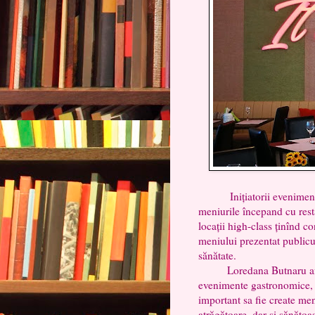
Inițiatorii evenimentulu
meniurile începand cu rest
locații high-class ținînd co
meniului prezentat publicul
sănătate.
Loredana Butnaru afirma 
evenimente gastronomice, v
important sa fie create me
atrăgătoare, dar si sănătoa