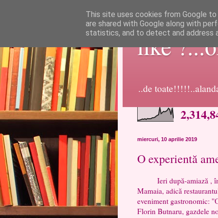
This site uses cookies from Google to d
are shared with Google along with perf
statistics, and to detect and address 
like ?...
..de toate!!!!!..alan
2,314,8
miercuri, 10 aprilie 2019
O experientă am
Ieri după-amiază , în inc
Mamaia, adică restaurantul
eveniment gastronomic: ''O
Florin Butnaru, gazdele n