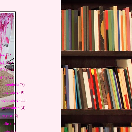
 blog
022
(3)
021
(22)
020
(69)
019
(84)
decembrie
(7)
►
noiembrie
(9)
►
octombrie
(11)
►
septembrie
(4)
►
august
(5)
►
iulie
(5)
►
iunie
(6)
►