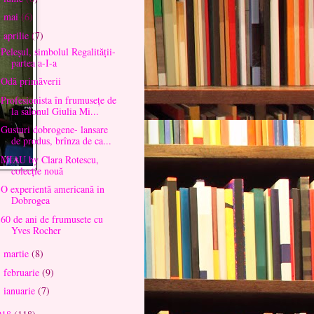
mai
(6)
►
aprilie
(7)
▼
Peleșul, simbolul Regalității-
partea a-I-a
Odă primăverii
Profesionista în frumusețe de
la salonul Giulia Mi...
Gusturi dobrogene- lansare
de produs, brînza de ca...
MIAU by Clara Rotescu,
colecție nouă
O experientă americană in
Dobrogea
60 de ani de frumusete cu
Yves Rocher
martie
(8)
►
februarie
(9)
►
ianuarie
(7)
►