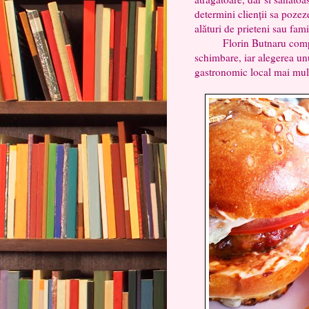
determini clienții sa pozez
alături de prieteni sau famil
Florin Butnaru complete
schimbare, iar alegerea un
gastronomic local mai mult 