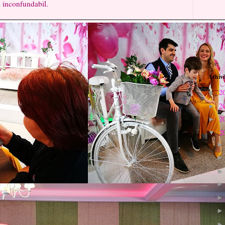
i inconfundabil.
Arhivă
2
►
2
►
2
►
2
▼