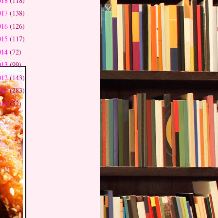
018
(118)
017
(138)
016
(126)
015
(117)
014
(72)
013
(99)
012
(143)
011
(283)
010
(52)