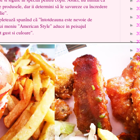
2
►
e produsele, dar ii determini să le savureze cu încredere
2
►
ie''.
2
►
ază spanînd că ''întotdeauna este nevoie de
2
►
ui meniu ''American Style'' aduce in peisajul
gust si culoare''.
2
►
2
►
2
►
2
►
2
►