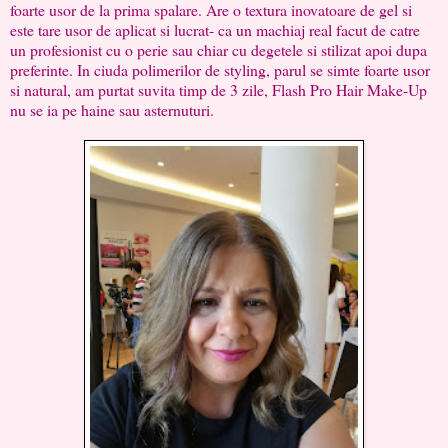
foarte usor de la prima spalare. Are o textura inovatoare de gel si
este tare usor de aplicat si lucrat- ca un machiaj real facut de catre
un profesionist cu o perie sau chiar cu degetele si stilizat apoi dupa
preferinte. In ciuda polimerilor de styling, parul se simte foarte usor
si natural, am purtat suvita timp de 3 zile, Flash Pro Hair Make-Up
nu se ia pe haine sau asternuturi.