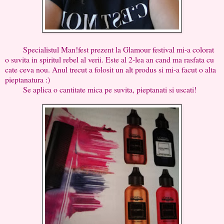
Specialistul Man!fest prezent la Glamour festival mi-a colorat
o suvita in spiritul rebel al verii. Este al 2-lea an cand ma rasfata cu
cate ceva nou. Anul trecut a folosit un alt produs si mi-a facut o alta
pieptanatura :)
Se aplica o cantitate mica pe suvita, pieptanati si uscati!