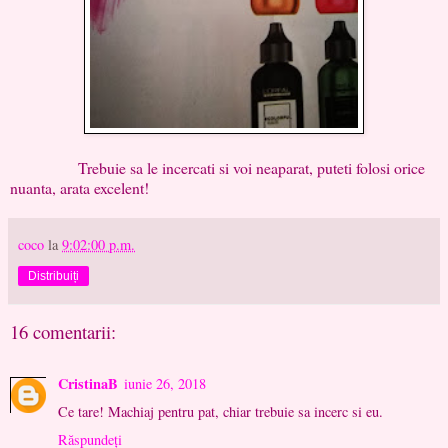
Trebuie sa le incercati si voi neaparat, puteti folosi orice
nuanta, arata excelent!
coco
la
9:02:00 p.m.
Distribuiți
16 comentarii:
CristinaB
iunie 26, 2018
Ce tare! Machiaj pentru pat, chiar trebuie sa incerc si eu.
Răspundeți