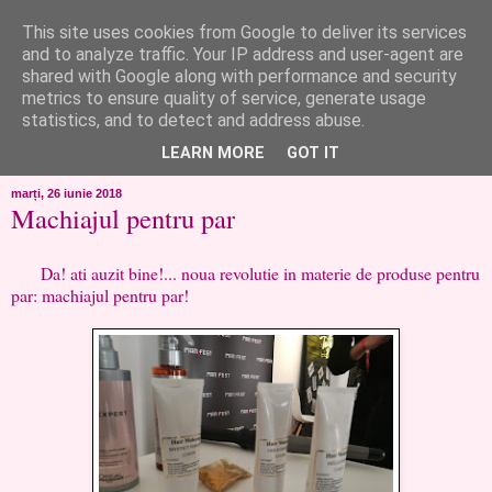
This site uses cookies from Google to deliver its services
like ?...or not!
and to analyze traffic. Your IP address and user-agent are
shared with Google along with performance and security
metrics to ensure quality of service, generate usage
..de toate!!!!!..alandala...cum imi trec prin minte..si cum am
statistics, and to detect and address abuse.
chef..incercate pe pielea mea..
LEARN MORE
GOT IT
marți, 26 iunie 2018
Machiajul pentru par
Da! ati auzit bine!... noua revolutie in materie de produse pentru
par: machiajul pentru par!