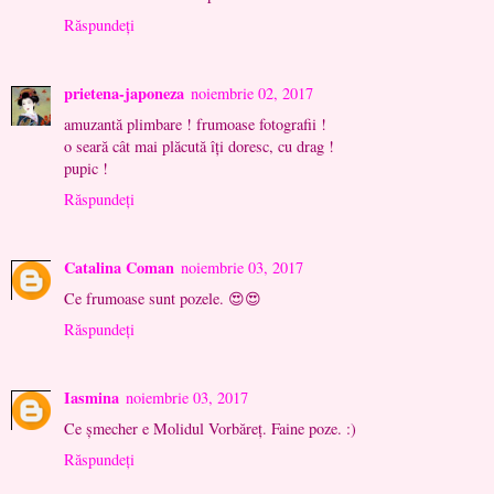
Răspundeți
prietena-japoneza
noiembrie 02, 2017
amuzantă plimbare ! frumoase fotografii !
o seară cât mai plăcută îţi doresc, cu drag !
pupic !
Răspundeți
Catalina Coman
noiembrie 03, 2017
Ce frumoase sunt pozele. 😍😍
Răspundeți
Iasmina
noiembrie 03, 2017
Ce șmecher e Molidul Vorbăreț. Faine poze. :)
Răspundeți