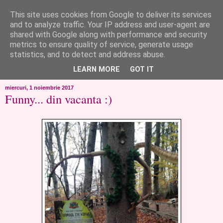
This site uses cookies from Google to deliver its services
like ?...or not!
and to analyze traffic. Your IP address and user-agent are
shared with Google along with performance and security
metrics to ensure quality of service, generate usage
..de toate!!!!!..alandala...cum imi trec prin minte..si cum am
statistics, and to detect and address abuse.
chef..incercate pe pielea mea..
LEARN MORE
GOT IT
miercuri, 1 noiembrie 2017
Funny... din vacanta :)