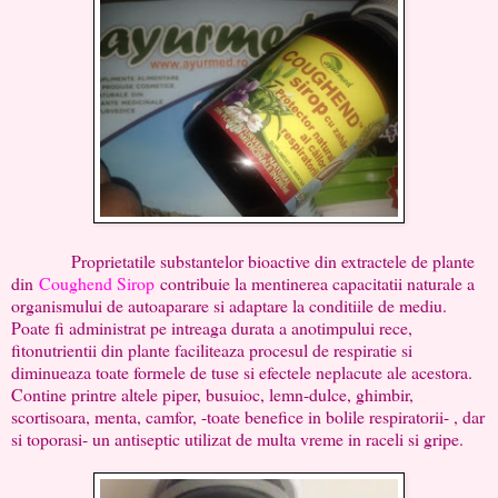
Proprietatile substantelor bioactive din extractele de plante
din
Coughend Sirop
contribuie la mentinerea capacitatii naturale a
organismului de autoaparare si adaptare la conditiile de mediu.
Poate fi administrat pe intreaga durata a anotimpului rece,
fitonutrientii din plante faciliteaza procesul de respiratie si
diminueaza toate formele de tuse si efectele neplacute ale acestora.
Contine printre altele piper, busuioc, lemn-dulce, ghimbir,
scortisoara, menta, camfor, -toate benefice in bolile respiratorii- , dar
si toporasi- un antiseptic utilizat de multa vreme in raceli si gripe.