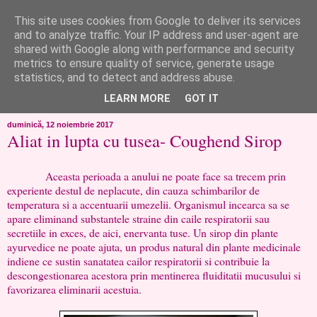
This site uses cookies from Google to deliver its services
like ?...or not!
and to analyze traffic. Your IP address and user-agent are
shared with Google along with performance and security
metrics to ensure quality of service, generate usage
..de toate!!!!!..alandala...cum imi trec prin minte..si cum am
statistics, and to detect and address abuse.
chef..incercate pe pielea mea..
LEARN MORE
GOT IT
duminică, 12 noiembrie 2017
Aliat in lupta cu tusea- Coughend Sirop
Aceasta perioada a anului ne poate face sa trecem prin
experiente destul de neplacute, din cauza schimbarilor de
temperatura si a accentuarii umezelii. Organismul incearca sa se
apare eliminand substantele straine din caile respiratorii sau
secretiile in exces, de aici, enervanta tuse. Un sirop din plante
ayurvedice ne poate ajuta, un produs natural din plante medicinale
indiene ce sustin sanatatea cailor respiratorii si contribuie la
descongestionarea acestora prin mentinerea fluiditatii mucusului si
favorizarea eliminarii acestuia.