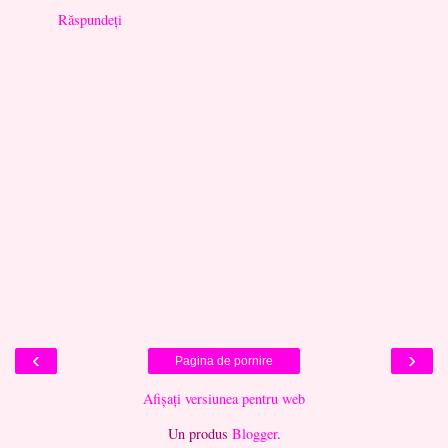
Răspundeți
‹
›
Pagina de pornire
Afișați versiunea pentru web
Un produs
Blogger
.