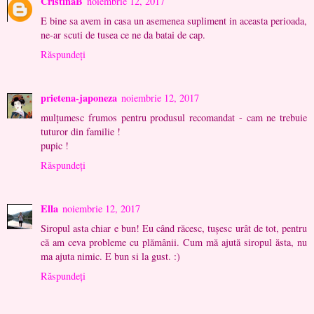
CristinaB
noiembrie 12, 2017
E bine sa avem in casa un asemenea supliment in aceasta perioada,
ne-ar scuti de tusea ce ne da batai de cap.
Răspundeți
prietena-japoneza
noiembrie 12, 2017
mulţumesc frumos pentru produsul recomandat - cam ne trebuie
tuturor din familie !
pupic !
Răspundeți
Ella
noiembrie 12, 2017
Siropul asta chiar e bun! Eu când răcesc, tușesc urât de tot, pentru
că am ceva probleme cu plămânii. Cum mă ajută siropul ăsta, nu
ma ajuta nimic. E bun si la gust. :)
Răspundeți