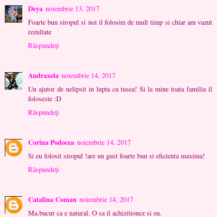
Deya
noiembrie 13, 2017
Foarte bun siropul si noi il folosim de mult timp si chiar am vazut
rezultate
Răspundeți
Andraxela
noiembrie 14, 2017
Un ajutor de nelipsit in lupta cu tusea! Si la mine toata familia il
foloseste :D
Răspundeți
Corina Podocea
noiembrie 14, 2017
Si eu folosit siropul !are un gust foarte bun si eficienta maxima!
Răspundeți
Catalina Coman
noiembrie 14, 2017
Ma.bucur ca e natural. O sa il achizitionez si eu.