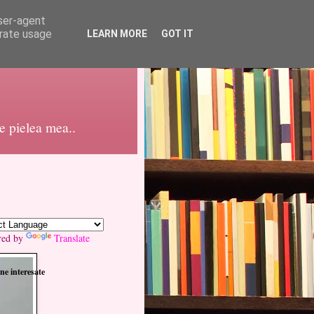
user-agent
erate usage
LEARN MORE
GOT IT
pe pielea mea..
red by
Translate
ne interesate