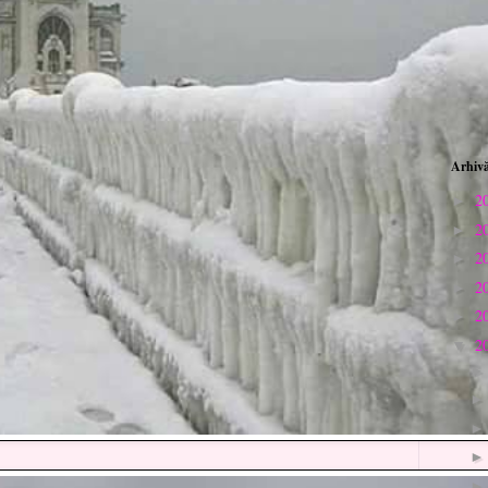
Arhivă
2
►
2
►
2
►
2
►
2
►
2
▼