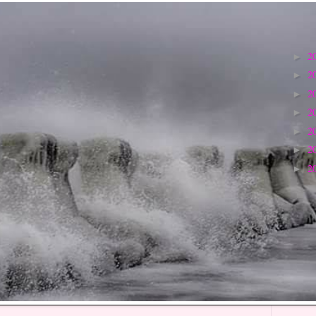
2
►
2
►
2
►
2
►
2
►
2
►
2
►