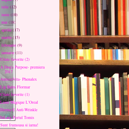
iulie
(12)
►
iunie
(10)
►
mai
(18)
►
aprilie
(17)
►
martie
(15)
►
februarie
(9)
►
ianuarie
(11)
▼
Citate favorite (2)
A Dog's Purpose- premiera
2017
AntioxiVita- Phenalex
Lip Balm Flormar
Citate favorite (1)
Lumi Magique L'Oreal
Derma E Anti-Wrinkle
InLarg Portul Tomis
Sunt frumoasa si iarna!