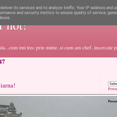
eliver its services and to analyze traffic. Your IP address and 
ormance and security metrics to ensure quality of service, gen
abuse.
or not!
dala...cum imi trec prin minte..si cum am chef..incercate 
47
 iarna!
Powe
Persoa