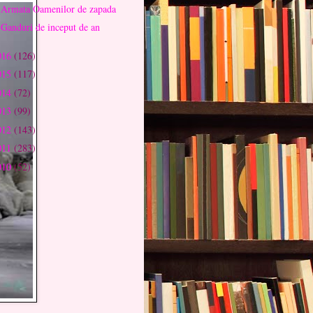
Armata Oamenilor de zapada
Ganduri de inceput de an
016
(126)
015
(117)
014
(72)
013
(99)
012
(143)
011
(283)
010
(52)