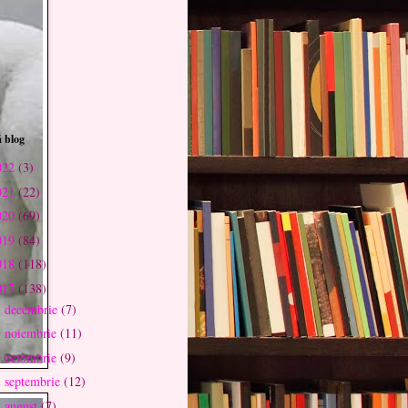
 blog
022
(3)
021
(22)
020
(69)
019
(84)
018
(118)
017
(138)
decembrie
(7)
►
noiembrie
(11)
►
octombrie
(9)
►
septembrie
(12)
►
august
(7)
►