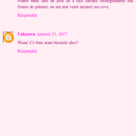
Foarte buna idee au avut de a face farfurii biodegradabile din
frunze de palmier, nu am mai vazut nicaieri asa ceva.
Răspundeți
Unknown
ianuarie 21, 2017
Waaa! Ce bine arata bucatele alea!!
Răspundeți