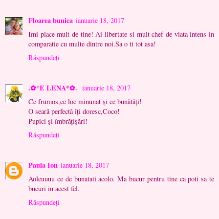
Floarea bunica
ianuarie 18, 2017
Imi place mult de tine! Ai libertate si mult chef de viata intens in
comparatie cu multe dintre noi.Sa o ti tot asa!
Răspundeți
.✿*E LENA*✿.
ianuarie 18, 2017
Ce frumos,ce loc minunat și ce bunătăți!
O seară perfectă îți doresc,Coco!
Pupici și îmbrățișări!
Răspundeți
Paula Ion
ianuarie 18, 2017
Aoleuuuu ce de bunatati acolo. Ma bucur pentru tine ca poti sa te
bucuri in acest fel.
Răspundeți