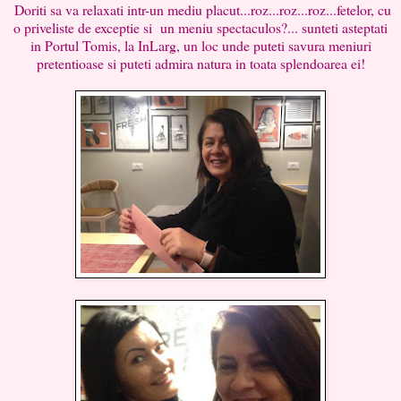
Doriti sa va relaxati intr-un mediu placut...roz...roz...roz...fetelor, cu
o priveliste de exceptie si un meniu spectaculos?... sunteti asteptati
in Portul Tomis, la InLarg, un loc unde puteti savura meniuri
pretentioase si puteti admira natura in toata splendoarea ei!