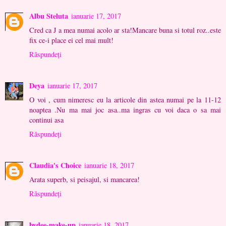
Albu Steluta
ianuarie 17, 2017
Cred ca J a mea numai acolo ar sta!Mancare buna si totul roz..este
fix ce-i place ei cel mai mult!
Răspundeți
Deya
ianuarie 17, 2017
O voi , cum nimeresc eu la articole din astea numai pe la 11-12
noaptea .Nu ma mai joc asa..ma ingras cu voi daca o sa mai
continui asa
Răspundeți
Claudia's Choice
ianuarie 18, 2017
Arata superb, si peisajul, si mancarea!
Răspundeți
bydee-make-up
ianuarie 18, 2017