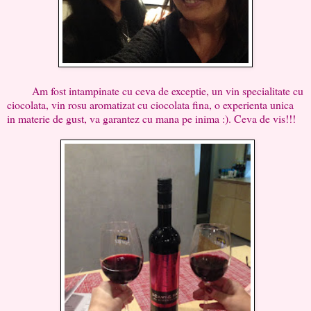
Am fost intampinate cu ceva de exceptie, un vin specialitate cu
ciocolata, vin rosu aromatizat cu ciocolata fina, o experienta unica
in materie de gust, va garantez cu mana pe inima :). Ceva de vis!!!