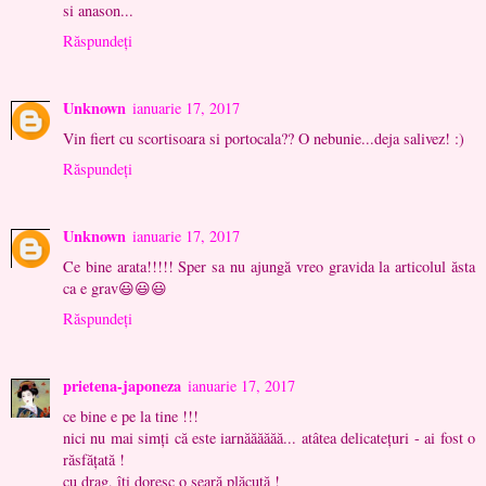
si anason...
Răspundeți
Unknown
ianuarie 17, 2017
Vin fiert cu scortisoara si portocala?? O nebunie...deja salivez! :)
Răspundeți
Unknown
ianuarie 17, 2017
Ce bine arata!!!!! Sper sa nu ajungă vreo gravida la articolul ăsta
ca e grav😃😃😃
Răspundeți
prietena-japoneza
ianuarie 17, 2017
ce bine e pe la tine !!!
nici nu mai simţi că este iarnăăăăăă... atâtea delicateţuri - ai fost o
răsfăţată !
cu drag, îţi doresc o seară plăcută !