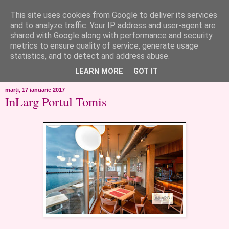
This site uses cookies from Google to deliver its services
like ?...or not!
and to analyze traffic. Your IP address and user-agent are
shared with Google along with performance and security
metrics to ensure quality of service, generate usage
..de toate!!!!!..alandala...cum imi trec prin minte..si cum am
statistics, and to detect and address abuse.
chef..incercate pe pielea mea..
LEARN MORE
GOT IT
marți, 17 ianuarie 2017
InLarg Portul Tomis