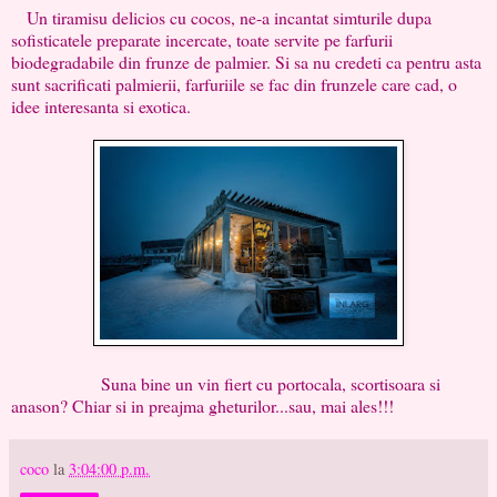
Un tiramisu delicios cu cocos, ne-a incantat simturile dupa
sofisticatele preparate incercate, toate servite pe farfurii
biodegradabile din frunze de palmier. Si sa nu credeti ca pentru asta
sunt sacrificati palmierii, farfuriile se fac din frunzele care cad, o
idee interesanta si exotica.
Suna bine un vin fiert cu portocala, scortisoara si
anason? Chiar si in preajma gheturilor...sau, mai ales!!!
coco
la
3:04:00 p.m.